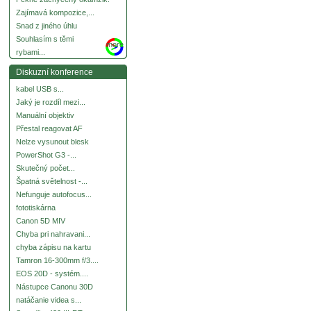
Zajímavá kompozice,...
Snad z jiného úhlu
Souhlasím s těmi
more
rybami...
Diskuzní konference
kabel USB s...
Jaký je rozdíl mezi...
Manuální objektiv
Přestal reagovat AF
Nelze vysunout blesk
PowerShot G3 -...
Skutečný počet...
Špatná světelnost -...
Nefunguje autofocus...
fototiskárna
Canon 5D MIV
Chyba pri nahravani...
chyba zápisu na kartu
Tamron 16-300mm f/3....
EOS 20D - systém....
Nástupce Canonu 30D
natáčanie videa s...