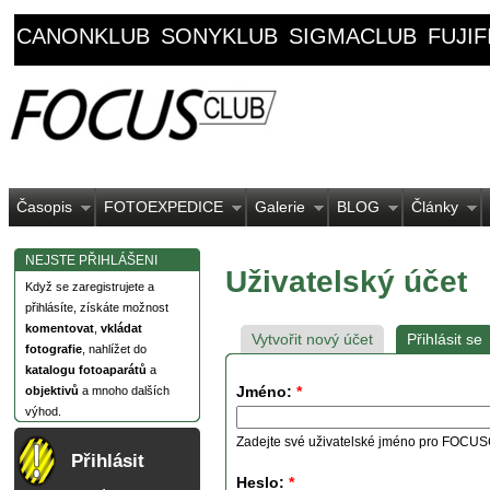
CANONKLUB
SONYKLUB
SIGMACLUB
FUJI
Časopis
FOTOEXPEDICE
Galerie
BLOG
Články
NEJSTE PŘIHLÁŠENI
Uživatelský účet
Když se zaregistrujete a
přihlásíte, získáte možnost
komentovat
,
vkládat
Vytvořit nový účet
Přihlásit se
fotografie
, nahlížet do
katalogu fotoaparátů
a
Jméno:
*
objektivů
a mnoho dalších
výhod.
Zadejte své uživatelské jméno pro FOCU
Přihlásit
Heslo:
*