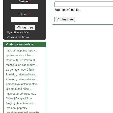
Jméno:
*
Zadejte své heslo.
Heslo:
*
Vytvořit nový účet
Zaslat nové heslo
Poslední komentáře
https://t.me/pump_upp -...
uprime receno, tuhle...
Cena 4000 Kč Pevná. K...
možná je jen zaseknutý...
Že by tady nebyl žádný
Zdravím, mám podobný...
Zdravím, mám podobný...
Téměř jako malba včetně
já jsem tuhně něco...
https://sourceforge.net/...
Oceňuji fotografickou
Taky bych se tam rád...
Poslední paprsky...
Pěkně zachycený okamžik.