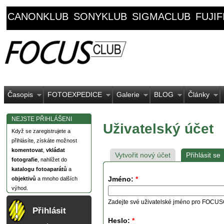
CANONKLUB
SONYKLUB
SIGMACLUB
FUJI
Časopis
FOTOEXPEDICE
Galerie
BLOG
Články
NEJSTE PŘIHLÁŠENI
Uživatelský účet
Když se zaregistrujete a
přihlásíte, získáte možnost
komentovat
,
vkládat
Vytvořit nový účet
Přihlásit se
fotografie
, nahlížet do
katalogu fotoaparátů
a
Jméno:
*
objektivů
a mnoho dalších
výhod.
Zadejte své uživatelské jméno pro FOCU
Přihlásit
Heslo:
*