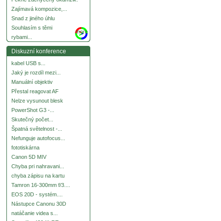
Zajímavá kompozice,...
Snad z jiného úhlu
Souhlasím s těmi
more
rybami...
Diskuzní konference
kabel USB s...
Jaký je rozdíl mezi...
Manuální objektiv
Přestal reagovat AF
Nelze vysunout blesk
PowerShot G3 -...
Skutečný počet...
Špatná světelnost -...
Nefunguje autofocus...
fototiskárna
Canon 5D MIV
Chyba pri nahravani...
chyba zápisu na kartu
Tamron 16-300mm f/3....
EOS 20D - systém....
Nástupce Canonu 30D
natáčanie videa s...