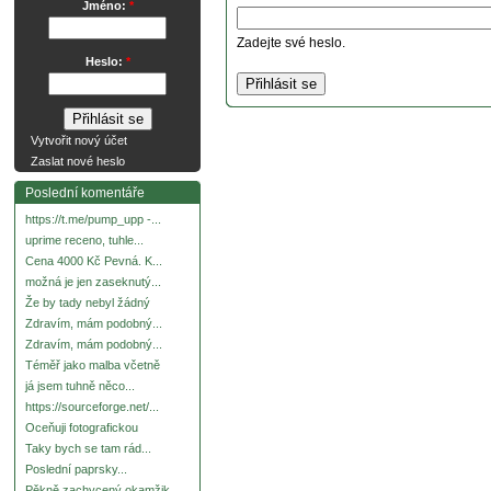
Jméno:
*
Zadejte své heslo.
Heslo:
*
Vytvořit nový účet
Zaslat nové heslo
Poslední komentáře
https://t.me/pump_upp -...
uprime receno, tuhle...
Cena 4000 Kč Pevná. K...
možná je jen zaseknutý...
Že by tady nebyl žádný
Zdravím, mám podobný...
Zdravím, mám podobný...
Téměř jako malba včetně
já jsem tuhně něco...
https://sourceforge.net/...
Oceňuji fotografickou
Taky bych se tam rád...
Poslední paprsky...
Pěkně zachycený okamžik.