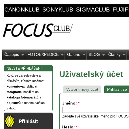
CANONKLUB
SONYKLUB
SIGMACLUB
FUJI
Časopis
FOTOEXPEDICE
Galerie
BLOG
Články
NEJSTE PŘIHLÁŠENI
Uživatelský účet
Když se zaregistrujete a
přihlásíte, získáte možnost
komentovat
,
vkládat
Vytvořit nový účet
Přihlásit se
fotografie
, nahlížet do
katalogu fotoaparátů
a
Jméno:
*
objektivů
a mnoho dalších
výhod.
Zadejte své uživatelské jméno pro FOCU
Přihlásit
Heslo:
*