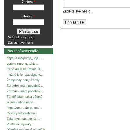
Jméno:
*
Zadejte své heslo.
Heslo:
*
Vytvořit nový účet
Zaslat nové heslo
Poslední komentáře
https://t.me/pump_upp -...
uprime receno, tuhle...
Cena 4000 Kč Pevná. K...
možná je jen zaseknutý...
Že by tady nebyl žádný
Zdravím, mám podobný...
Zdravím, mám podobný...
Téměř jako malba včetně
já jsem tuhně něco...
https://sourceforge.net/...
Oceňuji fotografickou
Taky bych se tam rád...
Poslední paprsky...
Pěkně zachycený okamžik.