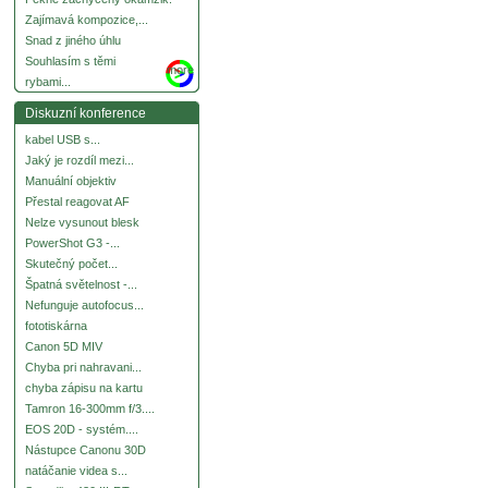
Zajímavá kompozice,...
Snad z jiného úhlu
Souhlasím s těmi
more
rybami...
Diskuzní konference
kabel USB s...
Jaký je rozdíl mezi...
Manuální objektiv
Přestal reagovat AF
Nelze vysunout blesk
PowerShot G3 -...
Skutečný počet...
Špatná světelnost -...
Nefunguje autofocus...
fototiskárna
Canon 5D MIV
Chyba pri nahravani...
chyba zápisu na kartu
Tamron 16-300mm f/3....
EOS 20D - systém....
Nástupce Canonu 30D
natáčanie videa s...