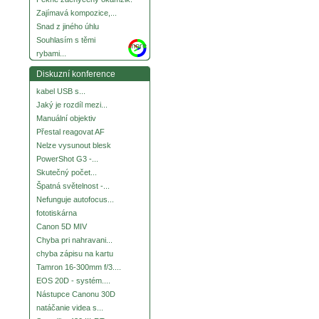
Zajímavá kompozice,...
Snad z jiného úhlu
Souhlasím s těmi
more
rybami...
Diskuzní konference
kabel USB s...
Jaký je rozdíl mezi...
Manuální objektiv
Přestal reagovat AF
Nelze vysunout blesk
PowerShot G3 -...
Skutečný počet...
Špatná světelnost -...
Nefunguje autofocus...
fototiskárna
Canon 5D MIV
Chyba pri nahravani...
chyba zápisu na kartu
Tamron 16-300mm f/3....
EOS 20D - systém....
Nástupce Canonu 30D
natáčanie videa s...