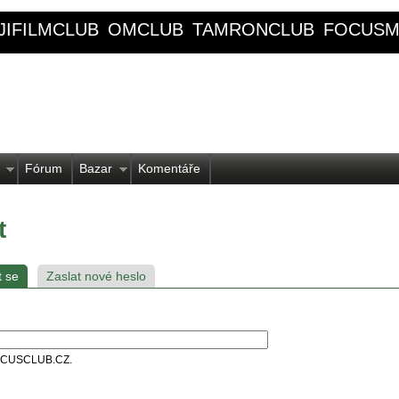
JIFILMCLUB
OMCLUB
TAMRONCLUB
FOCUSM
Fórum
Bazar
Komentáře
t
t se
Zaslat nové heslo
 FOCUSCLUB.CZ.