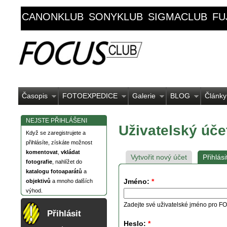
CANONKLUB
SONYKLUB
SIGMACLUB
FU
Časopis
FOTOEXPEDICE
Galerie
BLOG
Články
NEJSTE PŘIHLÁŠENI
Uživatelský úče
Když se zaregistrujete a
přihlásíte, získáte možnost
komentovat
,
vkládat
Vytvořit nový účet
Přihlási
fotografie
, nahlížet do
katalogu fotoaparátů
a
Jméno:
*
objektivů
a mnoho dalších
výhod.
Zadejte své uživatelské jméno pro
Přihlásit
Heslo:
*