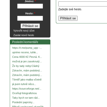
Jméno:
*
Zadejte své heslo.
Heslo:
*
Vytvořit nový účet
Zaslat nové heslo
Poslední komentáře
https://t.me/pump_upp -...
uprime receno, tuhle...
Cena 4000 Kč Pevná. K...
možná je jen zaseknutý...
Že by tady nebyl žádný
Zdravím, mám podobný...
Zdravím, mám podobný...
Téměř jako malba včetně
já jsem tuhně něco...
https://sourceforge.net/...
Oceňuji fotografickou
Taky bych se tam rád...
Poslední paprsky...
Pěkně zachycený okamžik.