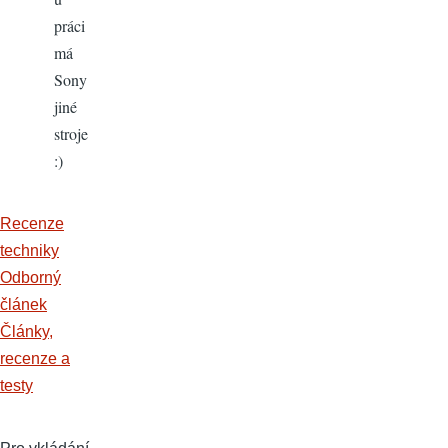
práci
má
Sony
jiné
stroje
:)
Recenze
techniky
Odborný
článek
Články,
recenze a
testy