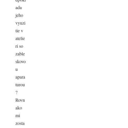
ada
jeho
vyuzi
tie v
atelie
ri so
zable
skovo
u
apara
turou
?
Rovn
ako
mi
zosta