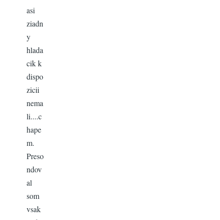
asi
ziadn
y
hlada
cik k
dispo
zicii
nema
li....c
hape
m.
Preso
ndov
al
som
vsak