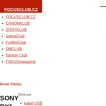
Přejít k hlavnímu obsahu
Men
FOCUSCLUB.CZ
FOCUSCLUB.CZ
CANONKLUB
SONYKLUB
SigmaClub
FujifilmClub
OMCLUB
Tamron Club
FOCUSmagazine
Drobečková
Domů
Články
navigace
Diskuze
SONY
kabel USB