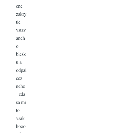
cne
zakry
tie
vstav
aneh
o
blesk
u a
odpal
cez
neho
- zda
sa mi
to
vsak
hooo