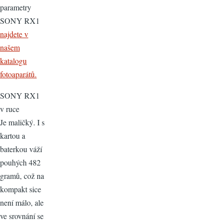
parametry
SONY RX1
najdete v
našem
katalogu
fotoaparátů.
SONY RX1
v ruce
Je maličký. I s
kartou a
baterkou váží
pouhých 482
gramů, což na
kompakt sice
není málo, ale
ve srovnání se