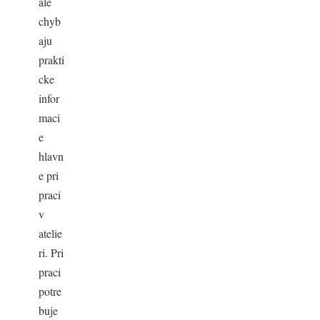
ale
chyb
aju
prakti
cke
infor
maci
e
hlavn
e pri
praci
v
atelie
ri. Pri
praci
potre
buje