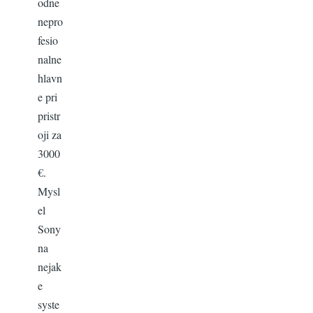
odne
nepro
fesio
nalne
hlavn
e pri
pristr
oji za
3000
€.
Mysl
el
Sony
na
nejak
e
syste