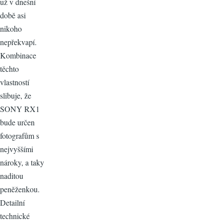
už v dnešní
době asi
nikoho
nepřekvapí.
Kombinace
těchto
vlastností
slibuje, že
SONY RX1
bude určen
fotografům s
nejvyššími
nároky, a taky
naditou
peněženkou.
Detailní
technické