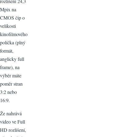
rozlišení 24,3
Mpix na
CMOS čip o
velikosti
kinofilmového
políčka (plný
formát,
anglicky full
frame), na
výběr máte
poměr stran
3:2 nebo
16:9.
Že nahrává
video ve Full
HD rozlišení,