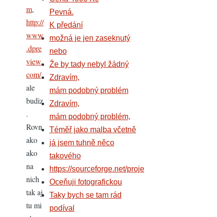
m
,
Pevná.
http://
K předání
www
možná je jen zaseknutý
.dpre
nebo
view.
Že by tady nebyl žádný
com/
,
Zdravím,
ale
mám podobný problém
budiz
Zdravím,
.
mám podobný problém,
Rovn
Téměř jako malba včetně
ako
já jsem tuhně něco
ako
takového
na
https://sourceforge.net/proje
nich
Oceňuji fotografickou
tak aj
Taky bych se tam rád
tu mi
podíval