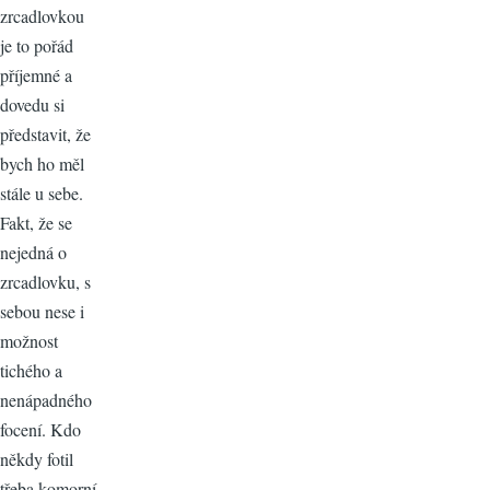
zrcadlovkou
je to pořád
příjemné a
dovedu si
představit, že
bych ho měl
stále u sebe.
Fakt, že se
nejedná o
zrcadlovku, s
sebou nese i
možnost
tichého a
nenápadného
focení. Kdo
někdy fotil
třeba komorní