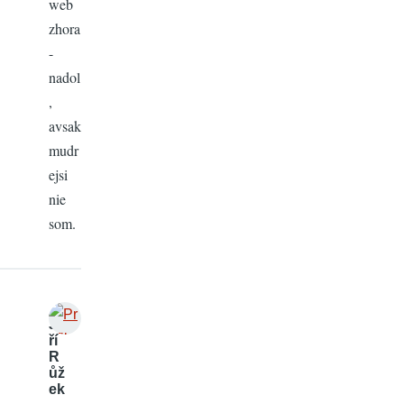
web
zhora
-
nadol
,
avsak
mudr
ejsi
nie
som.
Ji
ří
R
ůž
ek