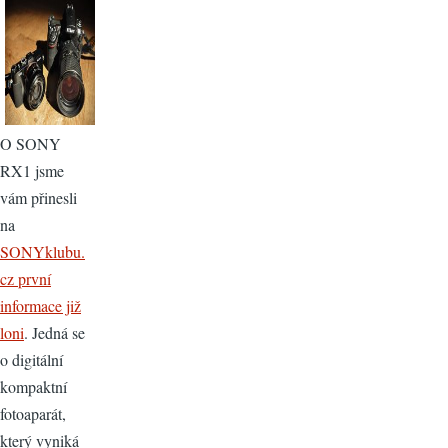
O SONY
RX1 jsme
vám přinesli
na
SONYklubu.
cz první
informace již
loni
. Jedná se
o digitální
kompaktní
fotoaparát,
který vyniká