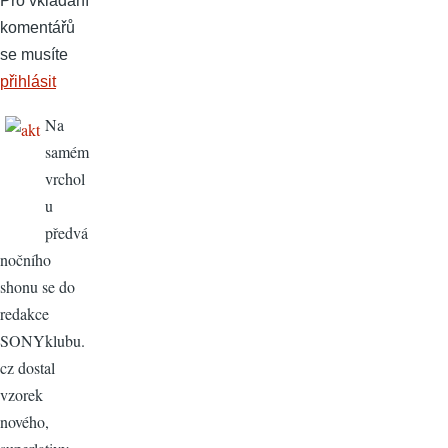
Pro vkládání
komentářů
se musíte
přihlásit
Na
samém
vrchol
u
předvá
nočního
shonu se do
redakce
SONYklubu.
cz dostal
vzorek
nového,