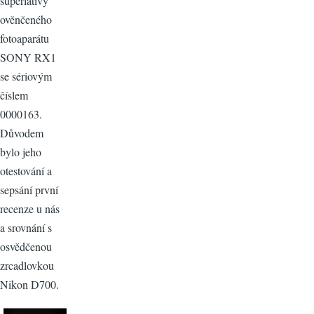
superlativy
ověnčeného
fotoaparátu
SONY RX1
se sériovým
číslem
0000163.
Důvodem
bylo jeho
otestování a
sepsání první
recenze u nás
a srovnání s
osvědčenou
zrcadlovkou
Nikon D700.