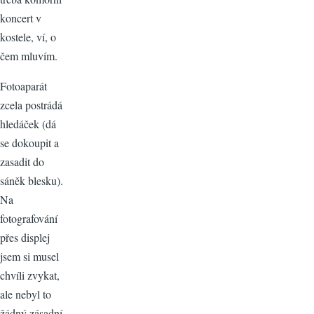
koncert v
kostele, ví, o
čem mluvím.
Fotoaparát
zcela postrádá
hledáček (dá
se dokoupit a
zasadit do
sáněk blesku).
Na
fotografování
přes displej
jsem si musel
chvíli zvykat,
ale nebyl to
žádný zásadní