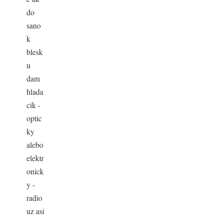
do
sano
k
blesk
u
dam
hlada
cik -
optic
ky
alebo
elektr
onick
y -
radio
uz asi