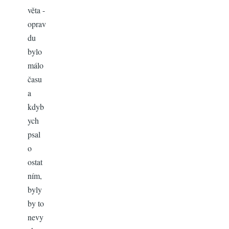
věta -
oprav
du
bylo
málo
času
a
kdyb
ych
psal
o
ostat
ním,
byly
by to
nevy