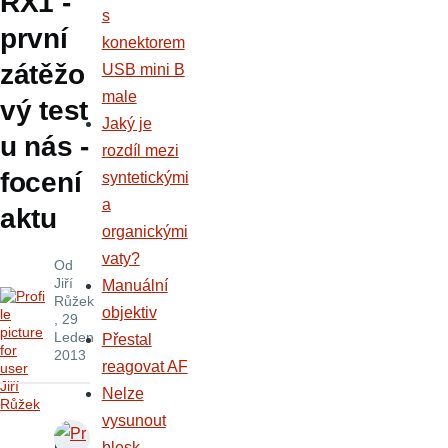
RX1 -
s
první
konektorem
zátěžo
USB mini B
male
vý test
Jaký je
u nás -
rozdíl mezi
focení
syntetickými
a
aktu
organickými
vaty?
Od
Jiří
Manuální
Růžek
objektiv
, 29
Leden
Přestal
2013
reagovat AF
Nelze
vysunout
L
blesk