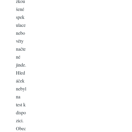
zkou
šené
spek
ulace
nebo
věty
načte
né
jinde.
Hled
áček
nebyl
na
test k
dispo
zici.
Obec