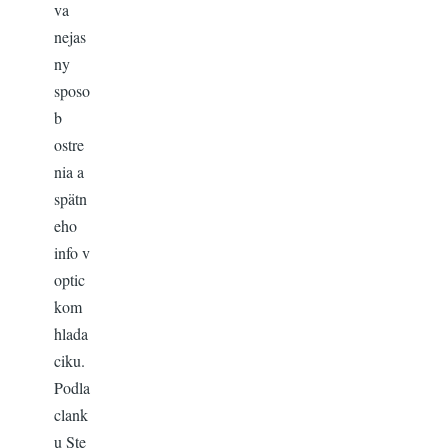
va
nejas
ny
sposo
b
ostre
nia a
spätn
eho
info v
optic
kom
hlada
ciku.
Podla
clank
u Ste