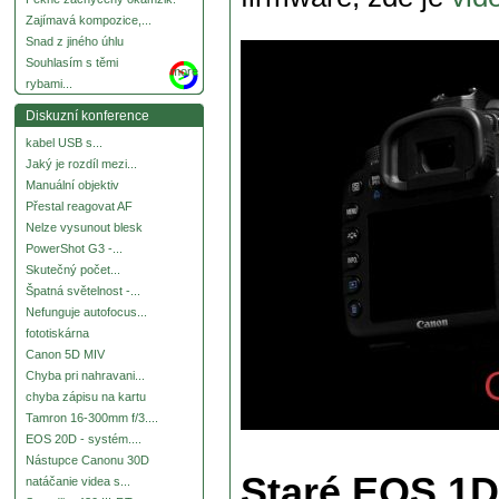
Zajímavá kompozice,...
Snad z jiného úhlu
Souhlasím s těmi
more
rybami...
Diskuzní konference
kabel USB s...
Jaký je rozdíl mezi...
Manuální objektiv
Přestal reagovat AF
Nelze vysunout blesk
PowerShot G3 -...
Skutečný počet...
Špatná světelnost -...
Nefunguje autofocus...
fototiskárna
Canon 5D MIV
Chyba pri nahravani...
chyba zápisu na kartu
Tamron 16-300mm f/3....
EOS 20D - systém....
Nástupce Canonu 30D
Staré EOS 1D 
natáčanie videa s...