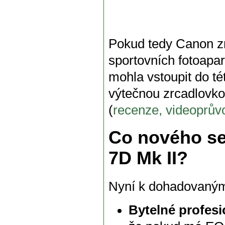
Pokud tedy Canon zr
sportovních fotoapa
mohla vstoupit do té
výtečnou zrcadlovko
(
recenze, videoprův
Co nového se
7D Mk II?
Nyní k dohadovaný
Bytelné profesi