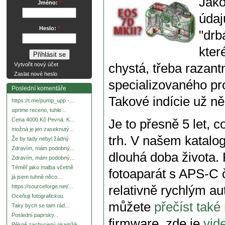
Jako
Jméno:
*
údaj
Heslo:
*
"drb
kter
chystá, třeba razant
Vytvořit nový účet
Zaslat nové heslo
specializovaného p
Poslední komentáře
Takové indície už n
https://t.me/pump_upp -...
uprime receno, tuhle...
Cena 4000 Kč Pevná. K...
Je to přesně 5 let,
možná je jen zaseknutý...
trh. V našem katalo
Že by tady nebyl žádný
Zdravím, mám podobný...
dlouhá doba života. 
Zdravím, mám podobný...
Téměř jako malba včetně
fotoaparát s APS-C 
já jsem tuhně něco...
relativně rychlým au
https://sourceforge.net/...
Oceňuji fotografickou
můžete
přečíst tak
Taky bych se tam rád...
Poslední paprsky...
firmware, zde je
vid
Pěkně zachycený okamžik.