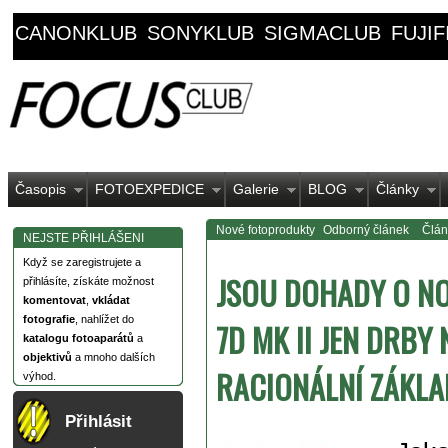
CANONKLUB
SONYKLUB
SIGMACLUB
FUJI
Časopis
FOTOEXPEDICE
Galerie
BLOG
Články
Nové fotoprodukty
Odborný článek
Člán
NEJSTE PŘIHLÁŠENI
Když se zaregistrujete a
JSOU DOHADY O N
přihlásíte, získáte možnost
komentovat
,
vkládat
fotografie
, nahlížet do
7D MK II JEN DRBY
katalogu fotoaparátů
a
objektivů
a mnoho dalších
RACIONÁLNÍ ZÁKLA
výhod.
Přihlásit