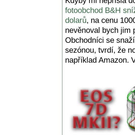
Kdyby mi nepřišla d
fotoobchod B&H sníž
dolarů
, na cenu 100
nevěnoval bych jim p
Obchodníci se snaží 
sezónou, tvrdí, že n
například Amazon. V