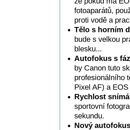
že pokud má EOS 
fotoaparátů, použ
proti vodě a pra
Tělo s horním 
bude s velkou pr
blesku...
Autofokus s fá
by Canon tuto sk
profesionálního 
Pixel AF) a EOS 
Rychlost snímá
sportovní fotogr
sekundu.
Nový autofoku