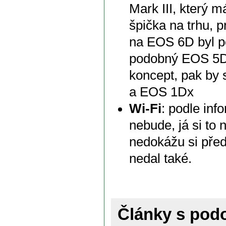
Mark III, který 
špička na trhu, 
na EOS 6D byl p
podobný EOS 5D M
koncept, pak by
a EOS 1Dx
Wi-Fi
: podle inf
nebude, já si t
nedokážu si před
nedal také.
Články s po