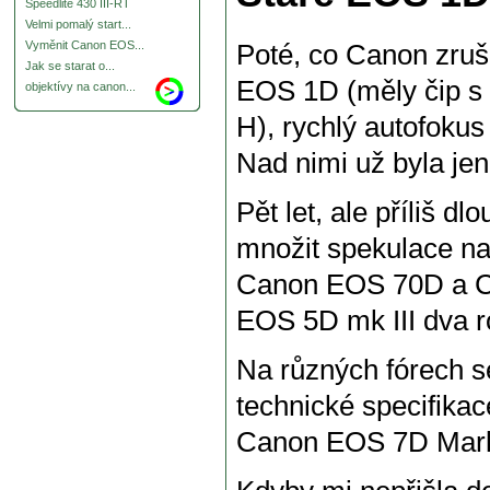
Speedlite 430 III-RT
Velmi pomalý start...
Vyměnit Canon EOS...
Poté, co Canon zruši
Jak se starat o...
EOS 1D (měly čip s 
objektívy na canon...
H), rychlý autofoku
Nad nimi už byla je
Pět let, ale příliš d
množit spekulace n
Canon EOS 70D a C
EOS 5D mk III dva ro
Na různých fórech se
technické specifika
Canon EOS 7D Mark 