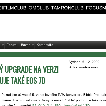
JIFILMCLUB
OMCLUB
TAMRONCLUB
FOCUSM
Fórum
Bazar
Komentáře
Vydáno: 6. 12. 2009
Ý UPGRADE NA VERZI
Autor: martinkamin
UJE TAKÉ EOS 7D
Pokud jste uživatelé 5. verze levného RAW konvertoru Bibble Pro, pak
máme důležitou informaci. Nový release 3 "Bible" podporuje také no
formáty fotoaparátů
G9, G10, G11, S90 a konečně také 7D
.