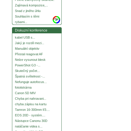
Zajímavá kompozice,...
Snad z jiného úhlu
Souhlasím s těmi
more
rybami...
Diskuzní konference
kabel USB s...
Jaký je rozdíl mezi...
Manuální objektiv
Přestal reagovat AF
Nelze vysunout blesk
PowerShot G3 -...
Skutečný počet...
Špatná světelnost -...
Nefunguje autofocus...
fototiskárna
Canon 5D MIV
Chyba pri nahravani...
chyba zápisu na kartu
Tamron 16-300mm f/3....
EOS 20D - systém....
Nástupce Canonu 30D
natáčanie videa s...