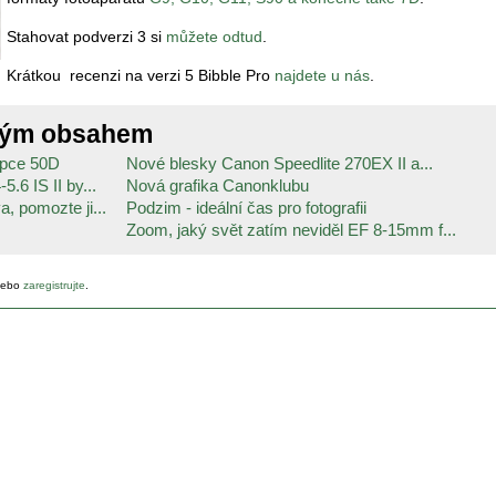
Stahovat podverzi 3 si
můžete odtud
.
Krátkou recenzi na verzi 5 Bibble Pro
najdete u nás
.
ným obsahem
upce 50D
Nové blesky Canon Speedlite 270EX II a...
.6 IS II by...
Nová grafika Canonklubu
, pomozte ji...
Podzim - ideální čas pro fotografii
Zoom, jaký svět zatím neviděl EF 8-15mm f...
ebo
zaregistrujte
.