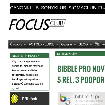
CANONKLUB
SONYKLUB
SIGMACLUB
FU
Časopis
FOTOEXPEDICE
Galerie
BLOG
Články
Klubové zprávy
NEJSTE PŘIHLÁŠENI
Když se zaregistrujete a
BIBBLE PRO NOV
přihlásíte, získáte možnost
komentovat
,
vkládat
fotografie
, nahlížet do
5 REL. 3 PODPOR
katalogu fotoaparátů
a
objektivů
a mnoho dalších
výhod.
Přihlásit