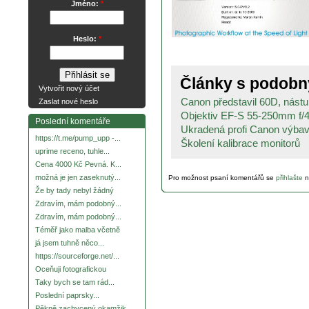
Jméno:
*
Heslo:
*
Články s podob
Vytvořit nový účet
Canon představil 60D, nást
Zaslat nové heslo
Objektiv EF-S 55-250mm f/4-5
Poslední komentáře
Ukradená profi Canon výbava
https://t.me/pump_upp -...
Školení kalibrace monitorů
uprime receno, tuhle...
Cena 4000 Kč Pevná. K...
možná je jen zaseknutý...
Pro možnost psaní komentářů se
přihlašte
n
Že by tady nebyl žádný
Zdravím, mám podobný...
Zdravím, mám podobný...
Téměř jako malba včetně
já jsem tuhně něco...
https://sourceforge.net/...
Oceňuji fotografickou
Taky bych se tam rád...
Poslední paprsky...
Pěkně zachycený okamžik.