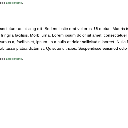
ebo
zaregistrujte
.
ectetuer adipiscing elit. Sed molestie erat vel eros. Ut metus. Mauris 
t fringilla facilisis. Morbi urna. Lorem ipsum dolor sit amet, consectetuer
ursus a, facilisis et, ipsum. In a nulla at dolor sollicitudin laoreet. Nulla fa
bitasse platea dictumst. Quisque ultricies. Suspendisse euismod odio i
ebo
zaregistrujte
.