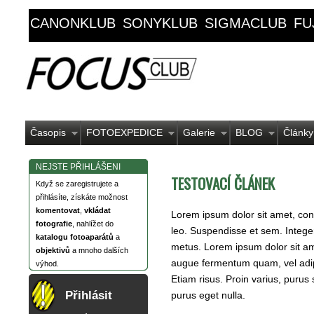
CANONKLUB
SONYKLUB
SIGMACLUB
FU
Časopis
FOTOEXPEDICE
Galerie
BLOG
Články
NEJSTE PŘIHLÁŠENI
TESTOVACÍ ČLÁNEK
Když se zaregistrujete a
přihlásíte, získáte možnost
komentovat
,
vkládat
Lorem ipsum dolor sit amet, conse
fotografie
, nahlížet do
leo. Suspendisse et sem. Integer 
katalogu fotoaparátů
a
metus. Lorem ipsum dolor sit ame
objektivů
a mnoho dalších
augue fermentum quam, vel adip
výhod.
Etiam risus. Proin varius, purus
Přihlásit
purus eget nulla.