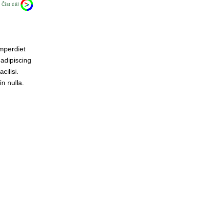
Číst dál
imperdiet
 adipiscing
cilisi.
n nulla.