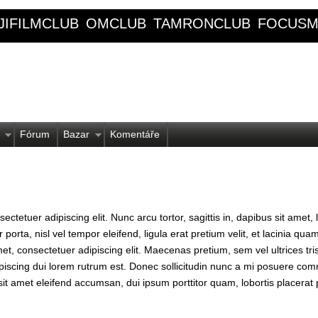
JIFILMCLUB
OMCLUB
TAMRONCLUB
FOCUSM
Fórum
Bazar
Komentáře
ctetuer adipiscing elit. Nunc arcu tortor, sagittis in, dapibus sit amet, 
porta, nisl vel tempor eleifend, ligula erat pretium velit, et lacinia qua
t, consectetuer adipiscing elit. Maecenas pretium, sem vel ultrices tris
iscing dui lorem rutrum est. Donec sollicitudin nunc a mi posuere co
 sit amet eleifend accumsan, dui ipsum porttitor quam, lobortis placerat