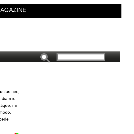
AGAZINE
luctus nec,
m diam id
tique, mi
mmodo.
 pede