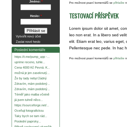
Jméno:
*
Pro možnost psaní komentářů se
přihlašte
n
TESTOVACÍ PŘÍSPĚVEK
Heslo:
*
Lorem ipsum dolor sit amet, cons
leo non erat. In a libero sed veli
Vytvořit nový účet
elit. Etiam erat leo, varius eget, c
Zaslat nové heslo
Pellentesque nec pede. In hac ha
Poslední komentáře
https://t.me/pump_upp -...
Pro možnost psaní komentářů se
přihlašte
n
uprime receno, tuhle...
Cena 4000 Kč Pevná. K...
možná je jen zaseknutý...
Že by tady nebyl žádný
Zdravím, mám podobný...
Zdravím, mám podobný...
Téměř jako malba včetně
já jsem tuhně něco...
https://sourceforge.net/...
Oceňuji fotografickou
Taky bych se tam rád...
Poslední paprsky...
Pěkně zachycený okamžik.