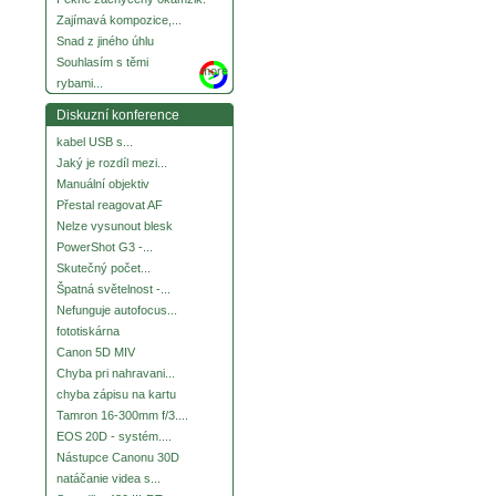
Zajímavá kompozice,...
Snad z jiného úhlu
Souhlasím s těmi
more
rybami...
Diskuzní konference
kabel USB s...
Jaký je rozdíl mezi...
Manuální objektiv
Přestal reagovat AF
Nelze vysunout blesk
PowerShot G3 -...
Skutečný počet...
Špatná světelnost -...
Nefunguje autofocus...
fototiskárna
Canon 5D MIV
Chyba pri nahravani...
chyba zápisu na kartu
Tamron 16-300mm f/3....
EOS 20D - systém....
Nástupce Canonu 30D
natáčanie videa s...