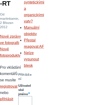
-RT
syntetickými
a
Od
organickými
martinkamin
,
vaty?
2 Březen
2012
Manuální
objektiv
Nové zprávy
Přestal
ve fotografii
reagovat AF
Nové
Nelze
fotoprodukty
vysunout
blesk
Pro vkládání
komentářů
Přihláše
ní
se musíte
Uživatel
registrovat
ské
nebo
jméno
přihlásit