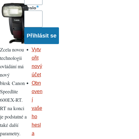
Heslo
Zcela novou
Vytv
technologii
ořit
ovládání má
nový
nový
účet
blesk Canon
Obn
Speedlite
oven
600EX-RT.
í
RT na konci
vaše
je podstatné a
ho
také další
hesl
parametry.
a