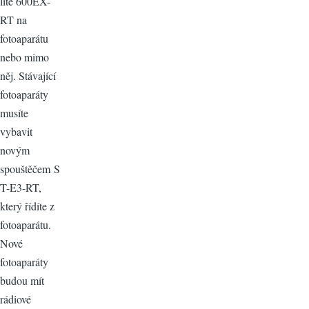
lite 600EX-
RT na
fotoaparátu
nebo mimo
něj. Stávající
fotoaparáty
musíte
vybavit
novým
spouštěčem S
T-E3-RT,
který řídíte z
fotoaparátu.
Nové
fotoaparáty
budou mít
rádiové