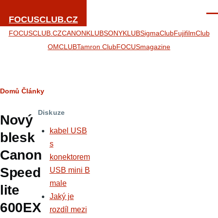
Přejít k hlavnímu obsahu
Men
FOCUSCLUB.CZ
FOCUSCLUB.CZ
CANONKLUB
SONYKLUB
SigmaClub
FujifilmClub
OMCLUB
Tamron Club
FOCUSmagazine
Drobečková
Domů
Články
navigace
Diskuze
Nový
kabel USB
blesk
s
Canon
konektorem
Speed
USB mini B
male
lite
Jaký je
600EX
rozdíl mezi