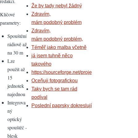
redakci.
Že by tady nebyl žádný
Klíčové
Zdravím,
parametry:
mám podobný problém
Zdravím,
Spouštění
mám podobný problém,
rádiově až
Téměř jako malba včetně
na 30 m
já jsem tuhně něco
Lze
takového
použít až
https://sourceforge.net/proje
15
Oceňuji fotografickou
jednotek
Taky bych se tam rád
najednou
podíval
Integrova
Poslední paprsky dokreslují
ný
optický
spouštěč -
blesk