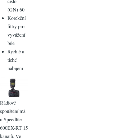
číslo
(GN) 60
Korekční
fitlry pro
vyvážení
bílé
Rychlé a
tiché
nabíjení
Rádiové
spouštění má
u Speedlite
600EX-RT 15
kanálů. Ve