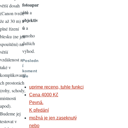
fotoapar
větší dosah
átů
a
(Canon tvrdí,
objektiv
že až 30 m) a
ů
a
plné řízení
mnoho
blesku (ne jen
dalších
spouštění) na
výhod.
větší
vzdálenost a
Posledn
í
také v
koment
komplikovaný
áře
ch prostorách
uprime receno, tuhle funkci
(rohy, schody,
Cena 4000 Kč
místnosti
Pevná.
apod).
K předání
Budeme jej
možná je jen zaseknutý
testovat v
nebo