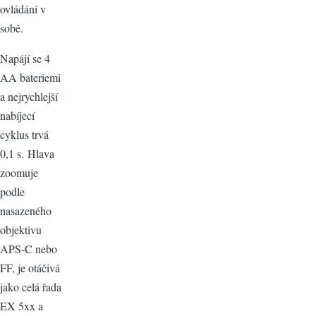
ovládání v
sobě.
Napájí se 4
AA bateriemi
a nejrychlejší
nabíjecí
cyklus trvá
0,1 s. Hlava
zoomuje
podle
nasazeného
objektivu
APS-C nebo
FF, je otáčivá
jako celá řada
EX 5xx a