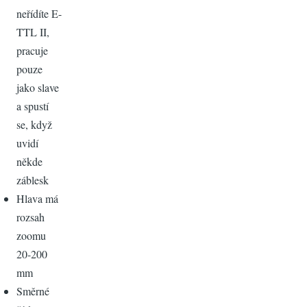
neřídíte E-
TTL II,
pracuje
pouze
jako slave
a spustí
se, když
uvidí
někde
záblesk
Hlava má
rozsah
zoomu
20-200
mm
Směrné