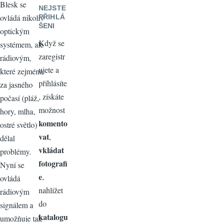
Blesk se
NEJSTE
ovládá nikoliv
PŘIHLÁ
ŠENI
optickým
Když se
systémem, ale
zaregistr
rádiovým,
ujete a
které zejména
přihlásíte
za jasného
, získáte
počasí (pláž,
možnost
hory, mlha,
komento
ostré světlo)
vat
,
dělal
vkládat
problémy.
fotografi
Nyní se
e
,
ovládá
nahlížet
rádiovým
do
signálem a
katalogu
umožňuje tak