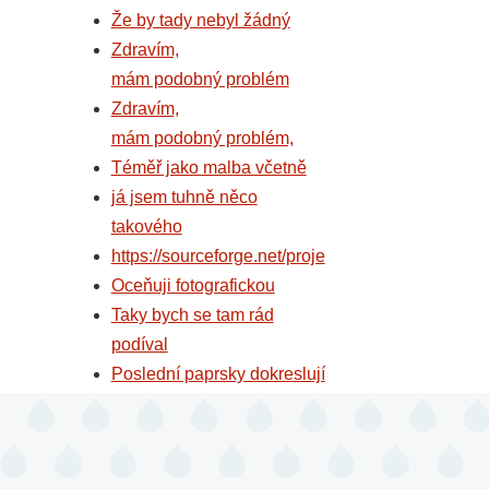
Že by tady nebyl žádný
Zdravím,
mám podobný problém
Zdravím,
mám podobný problém,
Téměř jako malba včetně
já jsem tuhně něco
takového
https://sourceforge.net/proje
Oceňuji fotografickou
Taky bych se tam rád
podíval
Poslední paprsky dokreslují