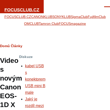
Přejít k hlavnímu obsahu
Men
FOCUSCLUB.CZ
FOCUSCLUB.CZ
CANONKLUB
SONYKLUB
SigmaClub
FujifilmClub
OMCLUB
Tamron Club
FOCUSmagazine
Drobečková
Domů
Články
navigace
Diskuze
Video
kabel USB
s
s
novým
konektorem
Canon
USB mini B
male
EOS-
Jaký je
1D X
rozdíl mezi