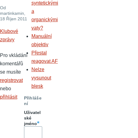
syntetickými
Od
a
martinkamin
,
18 Říjen 2011
organickými
vaty?
Klubové
Manuální
zprávy
objektiv
Přestal
Pro vkládání
reagovat AF
komentářů
Nelze
se musíte
vysunout
registrovat
blesk
nebo
přihlásit
Přihláše
ní
Uživatel
ské
jméno