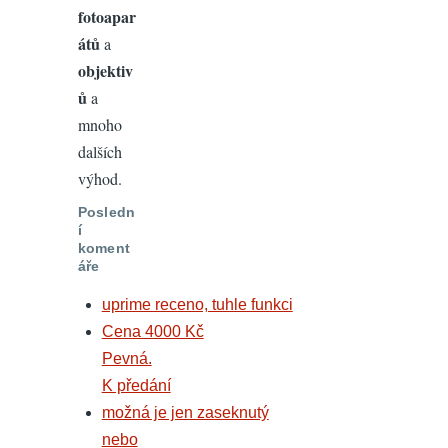
fotoapar
átů
a
objektiv
ů
a
mnoho
dalších
výhod.
Posledn
í
koment
áře
uprime receno, tuhle funkci
Cena 4000 Kč
Pevná.
K předání
možná je jen zaseknutý
nebo