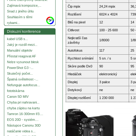
Zajímavá kompozice,...
Čip mpix
24,24 mpix
36,
Snad z jiného úhlu
Rozlišení
6024 x 4024
739
Souhlasím s těmi
more
Bitů na pixel
12
14
rybami...
Citlivost
100 - 25 600
50 
Diskuzní konference
Nejkratší čas
kabel USB s...
1/8000
1/8
závěrky
Jaký je rozdíl mezi...
Autofokus
117
25
Manuální objektiv
Přestal reagovat AF
Rychlost snímání
5 sn. / s
5 sn
Nelze vysunout blesk
Skóre podle Dx0
90
95
PowerShot G3 -...
Skutečný počet...
Hledáček
elektronický
ele
Špatná světelnost -...
Displej
3 palce
3 p
Nefunguje autofocus...
Dotykový
ne
ne
fototiskárna
Canon 5D MIV
Displej rozlišení
1 230 000
1 2
Chyba pri nahravani...
chyba zápisu na kartu
Tamron 16-300mm f/3....
EOS 20D - systém....
Nástupce Canonu 30D
natáčanie videa s...