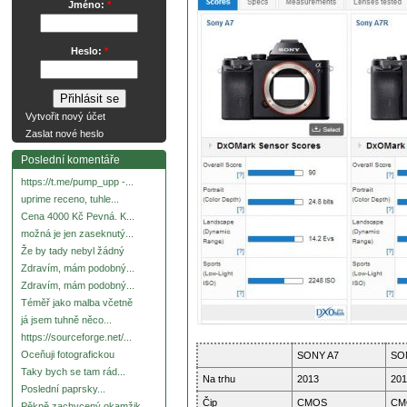
Jméno:
*
Heslo:
*
Vytvořit nový účet
Zaslat nové heslo
Poslední komentáře
https://t.me/pump_upp -...
uprime receno, tuhle...
Cena 4000 Kč Pevná. K...
možná je jen zaseknutý...
Že by tady nebyl žádný
Zdravím, mám podobný...
Zdravím, mám podobný...
Téměř jako malba včetně
já jsem tuhně něco...
https://sourceforge.net/...
Oceňuji fotografickou
SONY A7
SO
Taky bych se tam rád...
Na trhu
2013
201
Poslední paprsky...
Čip
CMOS
CM
Pěkně zachycený okamžik.