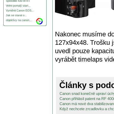
Speedlite 430 III-RT
Velmi pomalý start...
Vyměnit Canon EOS...
Jak se starat o...
objektívy na canon...
Nakonec musíme dop
127x94x48. Trošku js
uvedl pouze kapacit
vyrábět timelaps vide
Články s po
Canon snad konečně upraví úchy
Canon přihlásil patent na RF 40
Canon má nové dva stabilizované 
Když nechcete zrcadlovku a chcet