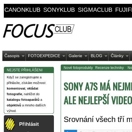
CANONKLUB
SONYKLUB
SIGMACLUB
FUJI
Časopis
FOTOEXPEDICE
Galerie
BLOG
Články
Nové fotoprodukty
Recenze techniky
No
NEJSTE PŘIHLÁŠENI
Když se zaregistrujete a
SONY A7S MÁ NEJME
přihlásíte, získáte možnost
komentovat
,
vkládat
fotografie
, nahlížet do
ALE NEJLEPŠÍ VIDEO
katalogu fotoaparátů
a
objektivů
a mnoho dalších
výhod.
Srovnání všech tří
Přihlásit