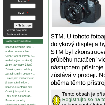
Jméno:
*
Heslo:
*
Vytvořit nový účet
STM. U tohoto fotoa
Zaslat nové heslo
Poslední komentáře
dotykový displej a h
https://t.me/pump_upp -...
STM byl zkonstruová
uprime receno, tuhle...
Cena 4000 Kč Pevná. K...
průběhu natáčení v
možná je jen zaseknutý...
Že by tady nebyl žádný
nástupcem přístroje
Zdravím, mám podobný...
zůstává v prodeji. N
Zdravím, mám podobný...
Téměř jako malba včetně
oběma těmto přístro
já jsem tuhně něco...
https://sourceforge.net/...
Oceňuji fotografickou
Tento obsah je pří
Taky bych se tam rád...
Registrujte se na 
Poslední paprsky...
našem centrálním 
Pěkně zachycený okamžik.