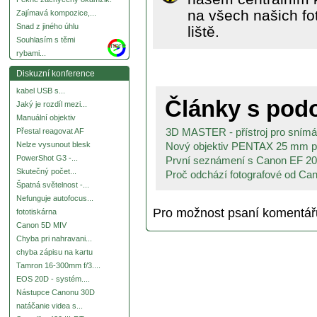
na všech našich fo
Zajímavá kompozice,...
Snad z jiného úhlu
liště.
Souhlasím s těmi
more
rybami...
Diskuzní konference
kabel USB s...
Články s po
Jaký je rozdíl mezi...
Manuální objektiv
3D MASTER - přístroj pro snímán
Přestal reagovat AF
Nový objektiv PENTAX 25 mm pr
Nelze vysunout blesk
PowerShot G3 -...
První seznámení s Canon EF 20
Skutečný počet...
Proč odchází fotografové od Can
Špatná světelnost -...
Nefunguje autofocus...
Pro možnost psaní komentá
fototiskárna
Canon 5D MIV
Chyba pri nahravani...
chyba zápisu na kartu
Tamron 16-300mm f/3....
EOS 20D - systém....
Nástupce Canonu 30D
natáčanie videa s...