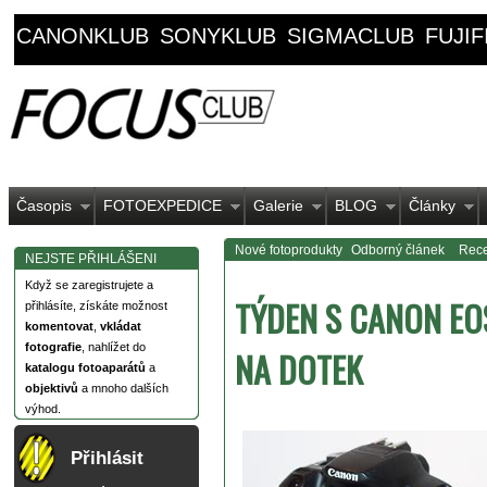
CANONKLUB
SONYKLUB
SIGMACLUB
FUJI
Časopis
FOTOEXPEDICE
Galerie
BLOG
Články
Nové fotoprodukty
Odborný článek
Rece
NEJSTE PŘIHLÁŠENI
Když se zaregistrujete a
TÝDEN S CANON EOS
přihlásíte, získáte možnost
komentovat
,
vkládat
fotografie
, nahlížet do
NA DOTEK
katalogu fotoaparátů
a
objektivů
a mnoho dalších
výhod.
Přihlásit