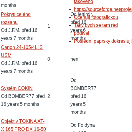
takového
months
https://sourceforge.net/proje
Normální
Pokrytí celého
Od
lertimir
Oceňuji fotografickou
téma
rozsahu
před 16
Taky bych se tam rád
1
Od
J.F.M.
před 16
years 6
podíval
years 7 months
months
Poslední paprsky dokreslují
Normální
Canon 24-105/4L IS
téma
USM
0
není
Od
J.F.M.
před 16
years 7 months
Od
Normální
Systém COKIN
BOMBER77
téma
Od
BOMBER77
před
2
před 16
16 years 5 months
years 5
months
Normální
Objektiv TOKINA AT-
Od
Foldyna
téma
X 165 PRO DX 16-50