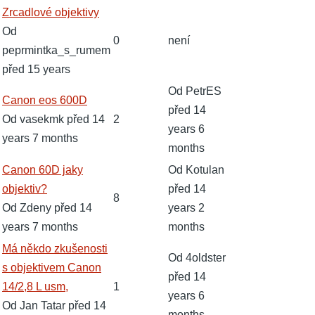
Normální
Zrcadlové objektivy
téma
Od
0
není
peprmintka_s_rumem
před 15 years
Od
PetrES
Normální
Canon eos 600D
před 14
téma
Od
vasekmk
před 14
2
years 6
years 7 months
months
Normální
Canon 60D jaky
Od
Kotulan
téma
objektiv?
před 14
8
Od
Zdeny
před 14
years 2
years 7 months
months
Normální
Má někdo zkušenosti
Od
4oldster
téma
s objektivem Canon
před 14
14/2,8 L usm,
1
years 6
Od
Jan Tatar
před 14
months