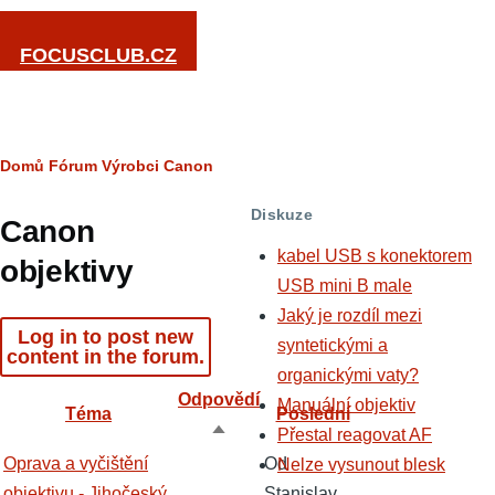
Přejít k hlavnímu obsahu
FOCUSCLUB.CZ
Drobečková
Domů
Fórum
Výrobci
Canon
navigace
Diskuze
Canon
kabel USB s konektorem
objektivy
USB mini B male
Jaký je rozdíl mezi
Log in to post new
syntetickými a
content in the forum.
organickými vaty?
Odpovědí
Manuální objektiv
Téma
Poslední
Přestal reagovat AF
Seřadit
Normální
Oprava a vyčištění
Od
Nelze vysunout blesk
sestupně
téma
objektivu - Jihočeský
Stanislav