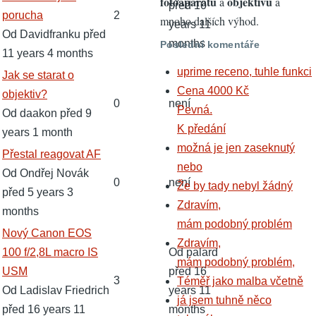
fotoaparátů
objektivů
a
a
před 10
porucha
2
mnoho dalších výhod.
years 11
Od
Davidfranku
před
months
Poslední komentáře
11 years 4 months
uprime receno, tuhle funkci
Normální
Jak se starat o
Cena 4000 Kč
téma
objektiv?
0
není
Pevná.
Od
daakon
před 9
K předání
years 1 month
možná je jen zaseknutý
Normální
Přestal reagovat AF
nebo
téma
Od
Ondřej Novák
0
není
Že by tady nebyl žádný
před 5 years 3
Zdravím,
months
mám podobný problém
Normální
Nový Canon EOS
Zdravím,
téma
100 f/2,8L macro IS
Od
palard
mám podobný problém,
USM
před 16
3
Téměř jako malba včetně
Od
Ladislav Friedrich
years 11
já jsem tuhně něco
před 16 years 11
months