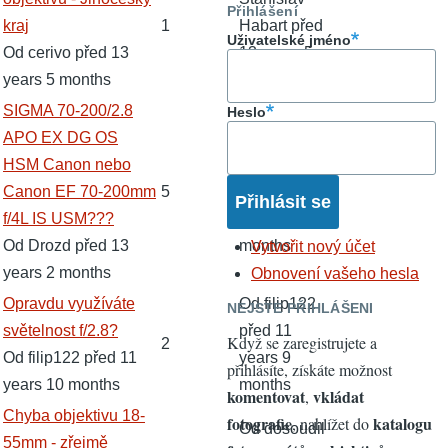
Přihlášení
kraj
1
Habart
před
Uživatelské jméno
Od
cerivo
před 13
13 years 5
years 5 months
months
Normální
SIGMA 70-200/2.8
Heslo
téma
APO EX DG OS
Od
HSM Canon nebo
martinkamin
Canon EF 70-200mm
5
před 13
f/4L IS USM???
years 2
Od
Drozd
před 13
months
Vytvořit nový účet
years 2 months
Obnovení vašeho hesla
Normální
Opravdu využíváte
Od
filip122
NEJSTE PŘIHLÁŠENI
téma
světelnost f/2.8?
před 11
Když se zaregistrujete a
2
Od
filip122
před 11
years 9
přihlásíte, získáte možnost
years 10 months
months
komentovat
vkládat
,
Normální
Chyba objektivu 18-
fotografie
katalogu
, nahlížet do
Od
dosoudil
téma
55mm - zřejmě