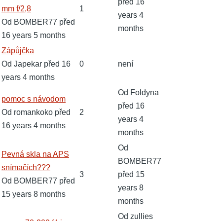
před 16
mm f/2,8
1
years 4
Od
BOMBER77
před
months
16 years 5 months
Normální
Zápůjčka
téma
Od
Japekar
před 16
0
není
years 4 months
Od
Foldyna
Normální
pomoc s návodom
před 16
téma
Od
romankoko
před
2
years 4
16 years 4 months
months
Od
Normální
Pevná skla na APS
BOMBER77
téma
snímačích???
3
před 15
Od
BOMBER77
před
years 8
15 years 8 months
months
Od
zullies