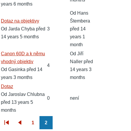
years 6 months
Od
Hans
Normální
Dotaz na objektivy
Štembera
téma
Od
Jarda Chyba
před
3
před 14
14 years 5 months
years 1
month
Normální
Canon 60D a k němu
Od
Jiří
téma
vhodný objektiv
Naller
před
4
Od
Gasinka
před 14
14 years 3
years 3 months
months
Normální
Dotaz
téma
Od
Jaroslav Chlubna
0
není
před 13 years 5
months
1
2
Pagination
First
Předchozí
Stránka
Stránka