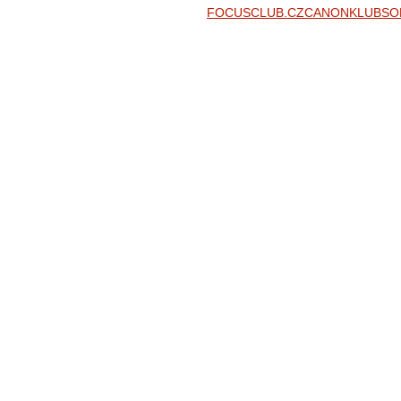
FOCUSCLUB.CZ
CANONKLUB
SO