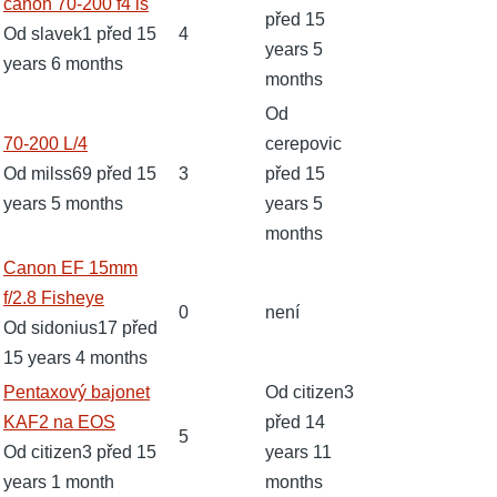
Normální
canon 70-200 f4 is
před 15
téma
Od
slavek1
před 15
4
years 5
years 6 months
months
Od
Normální
70-200 L/4
cerepovic
téma
Od
milss69
před 15
3
před 15
years 5 months
years 5
months
Normální
Canon EF 15mm
téma
f/2.8 Fisheye
0
není
Od
sidonius17
před
15 years 4 months
Normální
Pentaxový bajonet
Od
citizen3
téma
KAF2 na EOS
před 14
5
Od
citizen3
před 15
years 11
years 1 month
months