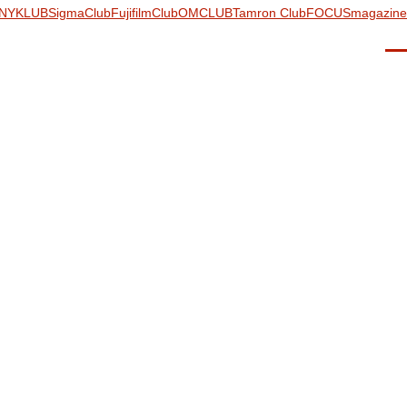
NYKLUB
SigmaClub
FujifilmClub
OMCLUB
Tamron Club
FOCUSmagazine
Men