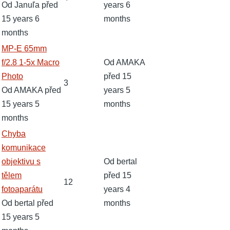
Od
Januľa
před
years 6
15 years 6
months
months
Normální
MP-E 65mm
téma
f/2.8 1-5x Macro
Od
AMAKA
Photo
před 15
3
Od
AMAKA
před
years 5
15 years 5
months
months
Normální
Chyba
téma
komunikace
objektivu s
Od
bertal
tělem
před 15
12
fotoaparátu
years 4
Od
bertal
před
months
15 years 5