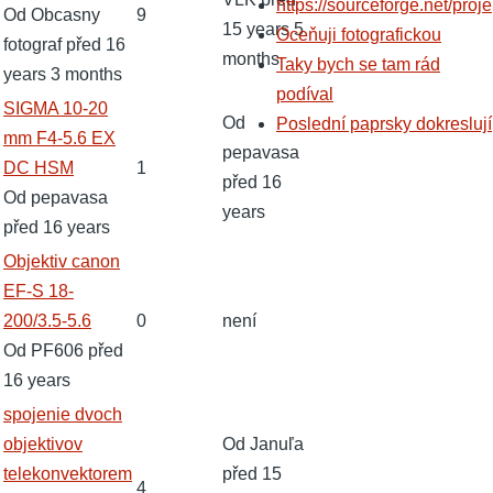
https://sourceforge.net/proje
Od
Obcasny
9
15 years 5
Oceňuji fotografickou
fotograf
před 16
months
Taky bych se tam rád
years 3 months
podíval
Normální
SIGMA 10-20
Od
Poslední paprsky dokreslují
téma
mm F4-5.6 EX
pepavasa
DC HSM
1
před 16
Od
pepavasa
years
před 16 years
Normální
Objektiv canon
téma
EF-S 18-
200/3.5-5.6
0
není
Od
PF606
před
16 years
Normální
spojenie dvoch
téma
objektivov
Od
Januľa
telekonvektorem
před 15
4