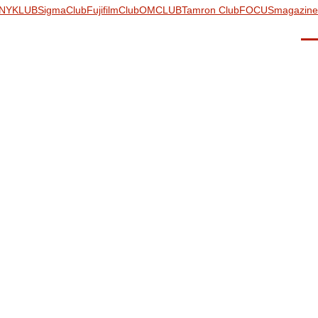
NYKLUB
SigmaClub
FujifilmClub
OMCLUB
Tamron Club
FOCUSmagazine
Men