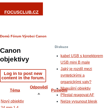
Přejít k hlavnímu obsahu
FOCUSCLUB.CZ
Drobečková
Domů
Fórum
Výrobci
Canon
navigace
Diskuze
Canon
kabel USB s konektorem
objektivy
USB mini B male
Jaký je rozdíl mezi
Log in to post new
syntetickými a
content in the forum.
organickými vaty?
Odpovědí
Manuální objektiv
Téma
Poslední
Přestal reagovat AF
Seřadit
Normální
Nový objektiv
Nelze vysunout blesk
sestupně
téma
24 mm 1.4