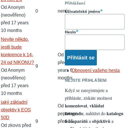
Přihlášení
Od
Anonym
0
není
Uživatelské jméno
(neověřeno)
před 17 years
10 months
Heslo
Normální
Nevíte někdo,
téma
jestli bude
konkrence k 14-
Od
lertimir
24 od NIKONU?
před 16
9
Od
Anonym
years 6
Obnovení vašeho hesla
(neověřeno)
months
NEJSTE PŘIHLÁŠENI
před 17 years
Když se zaregistrujete a
10 months
přihlásíte, získáte možnost
Normální
jaký základní
komentovat
vkládat
,
Od
téma
objektiv k EOS
fotografie
katalogu
, nahlížet do
pepavasa
50D
fotoaparátů
objektivů
a
a
9
před 15
Od
zkovis
před