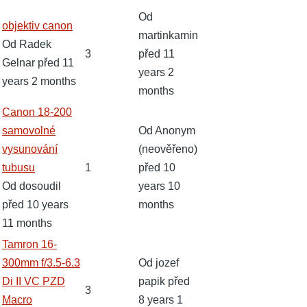
Od
Normální
objektiv canon
martinkamin
téma
Od
Radek
3
před 11
Gelnar
před 11
years 2
years 2 months
months
Normální
Canon 18-200
téma
samovolné
Od
Anonym
vysunování
(neověřeno)
tubusu
1
před 10
Od
dosoudil
years 10
před 10 years
months
11 months
Normální
Tamron 16-
téma
300mm f/3.5-6.3
Od
jozef
Di II VC PZD
papik
před
3
Macro
8 years 1