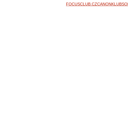
FOCUSCLUB.CZ
CANONKLUB
SO