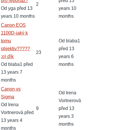
téma
pro reportáž?
před 13
2
Od
yga
před 13
years 10
years 10 months
months
Žhavé
Canon EOS
téma
1100D-jaký k
tomu
Od
blaba1
objektiv?????
před 13
23
:o) ďík
years 6
Od
blaba1
před
months
13 years 7
months
Normální
Canon vs
Od
Irena
téma
Sigma
Vortnerová
Od
Irena
9
před 13
Vortnerová
před
years 3
13 years 4
months
months