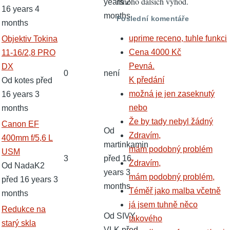
mnoho dalších výhod.
years 2
16 years 4
months
Poslední komentáře
months
uprime receno, tuhle funkci
Normální
Objektiv Tokina
Cena 4000 Kč
téma
11-16/2,8 PRO
Pevná.
DX
0
není
K předání
Od
kotes
před
možná je jen zaseknutý
16 years 3
nebo
months
Že by tady nebyl žádný
Normální
Canon EF
Od
Zdravím,
téma
400mm f/5,6 L
martinkamin
mám podobný problém
USM
3
před 16
Zdravím,
Od
NadaK2
years 3
mám podobný problém,
před 16 years 3
months
Téměř jako malba včetně
months
já jsem tuhně něco
Normální
Redukce na
Od
SIVY
takového
téma
starý skla
VLK
před