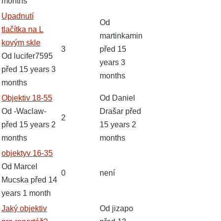
months
Normální
Upadnutí
Od
téma
tlačítka na L
martinkamin
kovým skle
3
před 15
Od
lucifer7595
years 3
před 15 years 3
months
months
Normální
Objektiv 18-55
Od
Daniel
téma
Od
-Waclaw-
Drašar
před
2
před 15 years 2
15 years 2
months
months
Normální
objektyv 16-35
téma
Od
Marcel
0
není
Mucska
před 14
years 1 month
Normální
Jaký objektiv
Od
jizapo