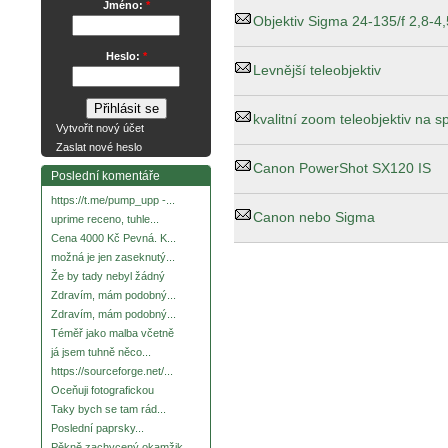
Jméno:
*
Objektiv Sigma 24-135/f 2,8-4,
Heslo:
*
Levnější teleobjektiv
kvalitní zoom teleobjektiv na 
Vytvořit nový účet
Zaslat nové heslo
Canon PowerShot SX120 IS
Poslední komentáře
https://t.me/pump_upp -...
Canon nebo Sigma
uprime receno, tuhle...
Cena 4000 Kč Pevná. K...
možná je jen zaseknutý...
Že by tady nebyl žádný
Zdravím, mám podobný...
Zdravím, mám podobný...
Téměř jako malba včetně
já jsem tuhně něco...
https://sourceforge.net/...
Oceňuji fotografickou
Taky bych se tam rád...
Poslední paprsky...
Pěkně zachycený okamžik.