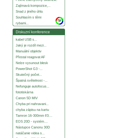
Zajímavá kompozice,...
Snad z jiného úhlu
Souhlasím s těmi
more
rybami...
Diskuzní konference
kabel USB s...
Jaký je rozdíl mezi...
Manuální objektiv
Přestal reagovat AF
Nelze vysunout blesk
PowerShot G3 -...
Skutečný počet...
Špatná světelnost -...
Nefunguje autofocus...
fototiskárna
Canon 5D MIV
Chyba pri nahravani...
chyba zápisu na kartu
Tamron 16-300mm f/3....
EOS 20D - systém....
Nástupce Canonu 30D
natáčanie videa s...