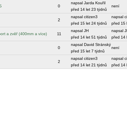
napsal Jarda Kouřil
5
0
není
před 14 let 23 týdnů
napsal citizen3
napsal c
2
před 15 let 24 týdnů
před 15 
napsal JH
napsal 
sport a zvěř (400mm a více)
11
před 14 let 51 týdnů
před 14 
napsal David Stránský
0
není
před 15 let 7 týdnů
napsal citizen3
napsal c
2
před 14 let 21 týdnů
před 14 