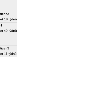
itizen3
let 19 týdnů
JH
let 42 týdnů
itizen3
let 11 týdnů