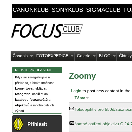
CANONKLUB
SONYKLUB
SIGMACLUB
FU
Časopis
FOTOEXPEDICE
Galerie
BLOG
Články
NEJSTE PŘIHLÁŠENI
Zoomy
Když se zaregistrujete a
přihlásíte, získáte možnost
komentovat
,
vkládat
Login
to post new content in the
fotografie
, nahlížet do
Téma
katalogu fotoaparátů
a
objektivů
a mnoho dalších
Teleobjektiv pro 550d/začátečn
výhod.
špatné ostření objektivu C 24-
Přihlásit