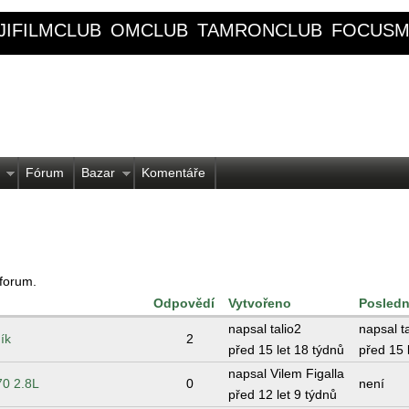
JIFILMCLUB
OMCLUB
TAMRONCLUB
FOCUSM
Fórum
Bazar
Komentáře
 forum.
Odpovědí
Vytvořeno
Posledn
napsal talio2
napsal t
ík
2
před 15 let 18 týdnů
před 15 
napsal Vilem Figalla
70 2.8L
0
není
před 12 let 9 týdnů