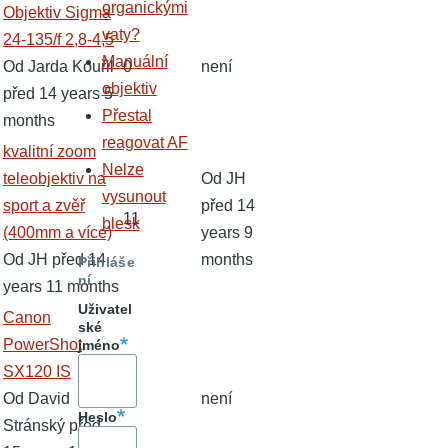
organickými
Normální
Objektiv Sigma
vaty?
téma
24-135/f 2,8-4,5
Manuální
Od
Jarda Kouřil
0
není
objektiv
před 14 years 5
Přestal
months
reagovat AF
Normální
kvalitní zoom
Nelze
téma
teleobjektiv na
Od
JH
vysunout
sport a zvěř
před 14
11
blesk
(400mm a více)
years 9
Od
JH
před 14
months
Přihláše
ní
years 11 months
Uživatel
Normální
Canon
ské
téma
PowerShot
jméno
SX120 IS
Od
David
0
není
Heslo
Stránský
před