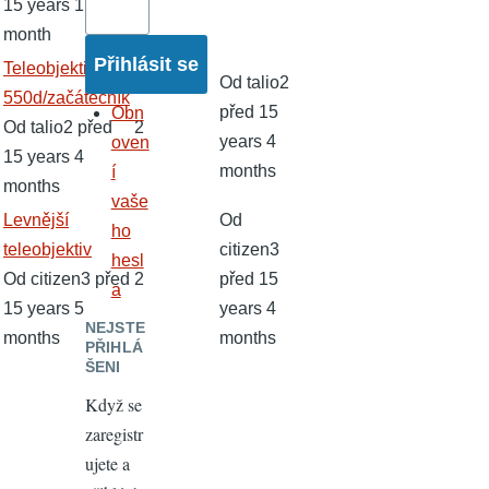
15 years 1
month
Normální
Teleobjektiv pro
Od
talio2
téma
550d/začátečník
před 15
Obn
Od
talio2
před
2
years 4
oven
15 years 4
months
í
months
vaše
Normální
Levnější
Od
ho
téma
teleobjektiv
citizen3
hesl
Od
citizen3
před
2
před 15
a
15 years 5
years 4
NEJSTE
months
months
PŘIHLÁ
ŠENI
Když se
zaregistr
ujete a