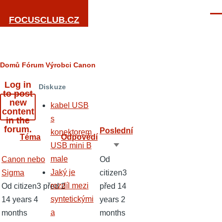
Přejít k hlavnímu obsahu
Men
FOCUSCLUB.CZ
Drobečková
Domů
Fórum
Výrobci
Canon
navigace
Log in
Diskuze
to post
new
kabel USB
content
s
in the
forum.
Poslední
konektorem
Téma
Odpovědí
USB mini B
Seřadit
male
Normální
Canon nebo
Od
vzestupně
Jaký je
téma
Sigma
citizen3
rozdíl mezi
Od
citizen3
před
2
před 14
syntetickými
14 years 4
years 2
a
months
months