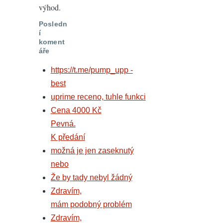
výhod.
Posledn
í
koment
áře
https://t.me/pump_upp -
best
uprime receno, tuhle funkci
Cena 4000 Kč
Pevná.
K předání
možná je jen zaseknutý
nebo
Že by tady nebyl žádný
Zdravím,
mám podobný problém
Zdravím,