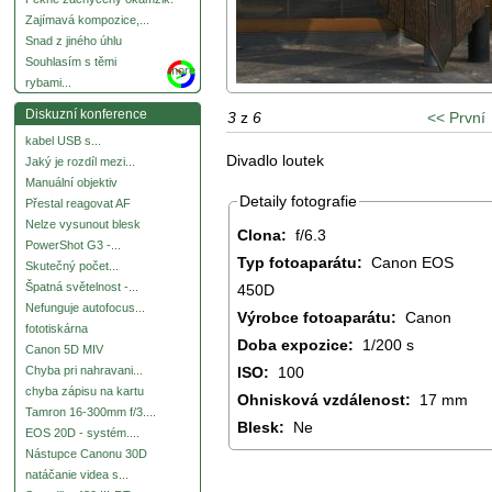
Zajímavá kompozice,...
Snad z jiného úhlu
Souhlasím s těmi
more
rybami...
Diskuzní konference
3
z
6
<< První
kabel USB s...
Divadlo loutek
Jaký je rozdíl mezi...
Manuální objektiv
Detaily fotografie
Přestal reagovat AF
Nelze vysunout blesk
Clona:
f/6.3
PowerShot G3 -...
Typ fotoaparátu:
Canon EOS
Skutečný počet...
Špatná světelnost -...
450D
Nefunguje autofocus...
Výrobce fotoaparátu:
Canon
fototiskárna
Doba expozice:
1/200 s
Canon 5D MIV
ISO:
100
Chyba pri nahravani...
chyba zápisu na kartu
Ohnisková vzdálenost:
17 mm
Tamron 16-300mm f/3....
Blesk:
Ne
EOS 20D - systém....
Nástupce Canonu 30D
natáčanie videa s...