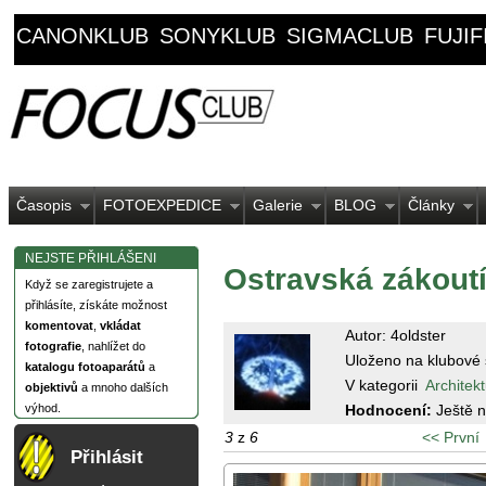
CANONKLUB
SONYKLUB
SIGMACLUB
FUJI
Časopis
FOTOEXPEDICE
Galerie
BLOG
Články
NEJSTE PŘIHLÁŠENI
Ostravská zákout
Když se zaregistrujete a
přihlásíte, získáte možnost
komentovat
,
vkládat
Autor: 4oldster
fotografie
, nahlížet do
Uloženo na klubové 
katalogu fotoaparátů
a
V kategorii
Architek
objektivů
a mnoho dalších
Hodnocení:
Ještě 
výhod.
3
z
6
<< První
Přihlásit