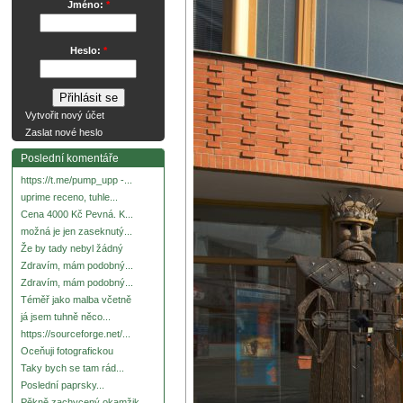
Jméno:
*
Heslo:
*
Vytvořit nový účet
Zaslat nové heslo
Poslední komentáře
https://t.me/pump_upp -...
uprime receno, tuhle...
Cena 4000 Kč Pevná. K...
možná je jen zaseknutý...
Že by tady nebyl žádný
Zdravím, mám podobný...
Zdravím, mám podobný...
Téměř jako malba včetně
já jsem tuhně něco...
https://sourceforge.net/...
Oceňuji fotografickou
Taky bych se tam rád...
Poslední paprsky...
Pěkně zachycený okamžik.