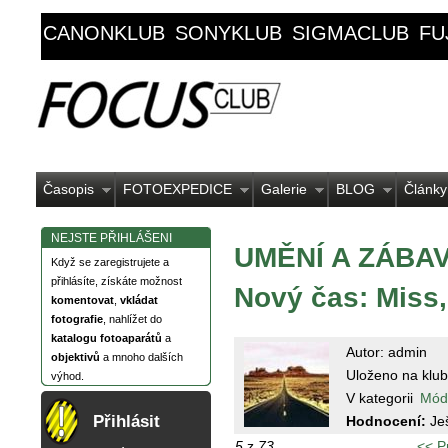
CANONKLUB
SONYKLUB
SIGMACLUB
FU
Časopis
FOTOEXPEDICE
Galerie
BLOG
Články
NEJSTE PŘIHLÁŠENI
UMĚNÍ A ZÁBAVA
Když se zaregistrujete a
přihlásíte, získáte možnost
Nový čas: Miss,
komentovat
,
vkládat
fotografie
, nahlížet do
katalogu fotoaparátů
a
Autor: admin
objektivů
a mnoho dalších
Uloženo na klub
výhod.
V kategorii
Mód
Přihlásit
Hodnocení:
Je
5
z
73
<< P