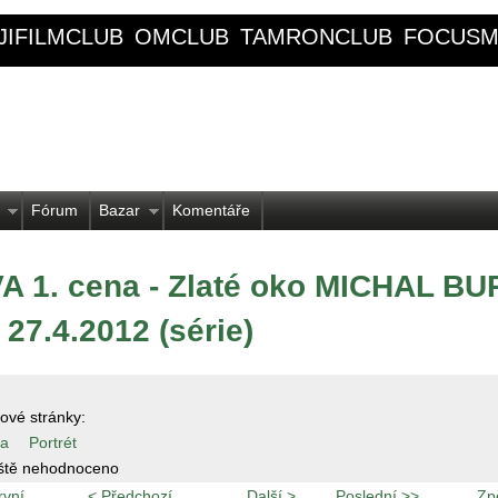
JIFILMCLUB
OMCLUB
TAMRONCLUB
FOCUSM
Fórum
Bazar
Komentáře
 1. cena - Zlaté oko MICHAL BU
 27.4.2012 (série)
ové stránky:
a
Portrét
ště nehodnoceno
rvní
< Předchozí
Další >
Poslední >>
Zp