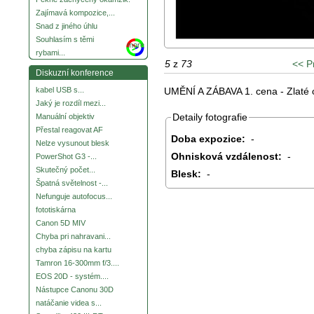
Zajímavá kompozice,...
Snad z jiného úhlu
Souhlasím s těmi
more
rybami...
5
z
73
<< P
Diskuzní konference
UMĚNÍ A ZÁBAVA 1. cena - Zlaté 
kabel USB s...
Jaký je rozdíl mezi...
Detaily fotografie
Manuální objektiv
Přestal reagovat AF
Doba expozice:
-
Nelze vysunout blesk
Ohnisková vzdálenost:
-
PowerShot G3 -...
Skutečný počet...
Blesk:
-
Špatná světelnost -...
Nefunguje autofocus...
fototiskárna
Canon 5D MIV
Chyba pri nahravani...
chyba zápisu na kartu
Tamron 16-300mm f/3....
EOS 20D - systém....
Nástupce Canonu 30D
natáčanie videa s...