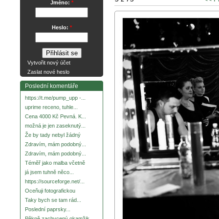
Jméno:
*
Heslo:
*
Vytvořit nový účet
Zaslat nové heslo
Poslední komentáře
https://t.me/pump_upp -...
uprime receno, tuhle...
Cena 4000 Kč Pevná. K...
možná je jen zaseknutý...
Že by tady nebyl žádný
Zdravím, mám podobný...
Zdravím, mám podobný...
Téměř jako malba včetně
já jsem tuhně něco...
https://sourceforge.net/...
Oceňuji fotografickou
Taky bych se tam rád...
Poslední paprsky...
Pěkně zachycený okamžik.