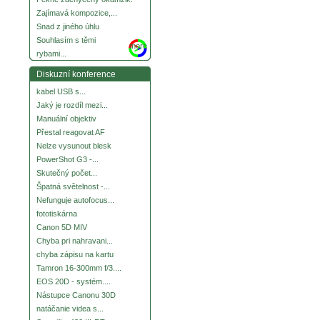
Zajímavá kompozice,...
Snad z jiného úhlu
Souhlasím s těmi
more
rybami...
Diskuzní konference
kabel USB s...
Jaký je rozdíl mezi...
Manuální objektiv
Přestal reagovat AF
Nelze vysunout blesk
PowerShot G3 -...
Skutečný počet...
Špatná světelnost -...
Nefunguje autofocus...
fototiskárna
Canon 5D MIV
Chyba pri nahravani...
chyba zápisu na kartu
Tamron 16-300mm f/3....
EOS 20D - systém....
Nástupce Canonu 30D
natáčanie videa s...