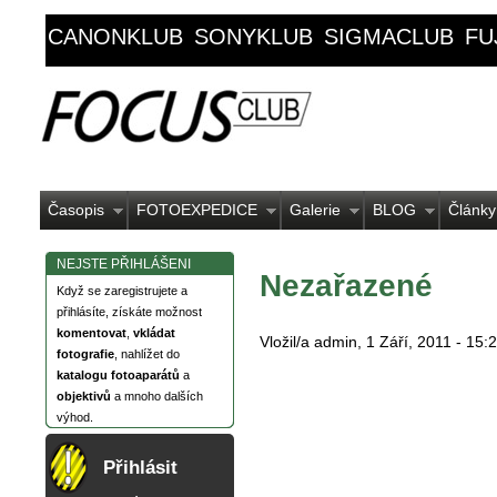
CANONKLUB
SONYKLUB
SIGMACLUB
FU
Časopis
FOTOEXPEDICE
Galerie
BLOG
Články
NEJSTE PŘIHLÁŠENI
Nezařazené
Když se zaregistrujete a
přihlásíte, získáte možnost
komentovat
,
vkládat
Vložil/a admin, 1 Září, 2011 - 15:
fotografie
, nahlížet do
katalogu fotoaparátů
a
objektivů
a mnoho dalších
výhod.
Přihlásit