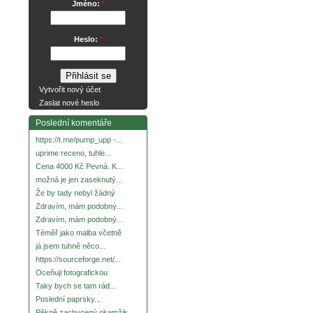
Jméno:
*
Heslo:
*
Vytvořit nový účet
Zaslat nové heslo
Poslední komentáře
https://t.me/pump_upp -...
uprime receno, tuhle...
Cena 4000 Kč Pevná. K...
možná je jen zaseknutý...
Že by tady nebyl žádný
Zdravím, mám podobný...
Zdravím, mám podobný...
Téměř jako malba včetně
já jsem tuhně něco...
https://sourceforge.net/...
Oceňuji fotografickou
Taky bych se tam rád...
Poslední paprsky...
Pěkně zachycený okamžik.