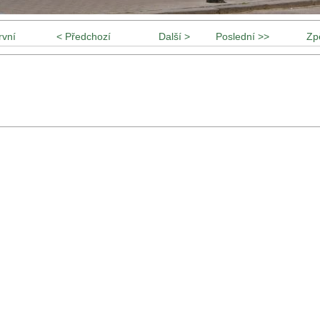
rvní
< Předchozí
Další >
Poslední >>
Zp