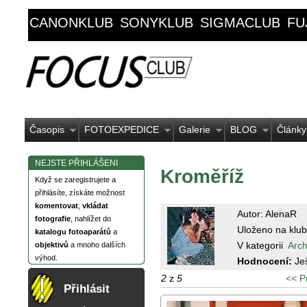
CANONKLUB
SONYKLUB
SIGMACLUB
FU
Časopis
FOTOEXPEDICE
Galerie
BLOG
Články
NEJSTE PŘIHLÁŠENI
Kroměříž
Když se zaregistrujete a
přihlásíte, získáte možnost
komentovat
,
vkládat
Autor: AlenaR
fotografie
, nahlížet do
Uloženo na klub
katalogu fotoaparátů
a
V kategorii
Arch
objektivů
a mnoho dalších
výhod.
Hodnocení:
Je
2
z
5
<< P
Přihlásit