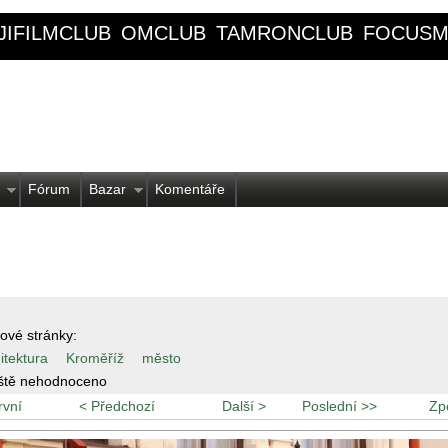
JIFILMCLUB
OMCLUB
TAMRONCLUB
FOCUSM
Fórum
Bazar
Komentáře
ové stránky:
itektura
Kroměříž
město
ště nehodnoceno
rvní
< Předchozí
Další >
Poslední >>
Zp