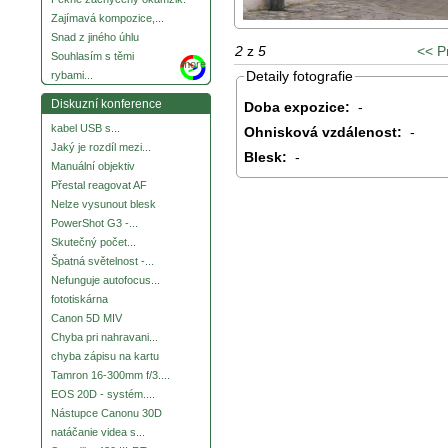
Zajímavá kompozice,...
Snad z jiného úhlu
2
z
5
<< P
Souhlasím s těmi
more
Detaily fotografie
rybami...
Diskuzní konference
Doba expozice:
-
kabel USB s...
Ohnisková vzdálenost:
-
Jaký je rozdíl mezi...
Blesk:
-
Manuální objektiv
Přestal reagovat AF
Nelze vysunout blesk
PowerShot G3 -...
Skutečný počet...
Špatná světelnost -...
Nefunguje autofocus...
fototiskárna
Canon 5D MIV
Chyba pri nahravani...
chyba zápisu na kartu
Tamron 16-300mm f/3....
EOS 20D - systém....
Nástupce Canonu 30D
natáčanie videa s...