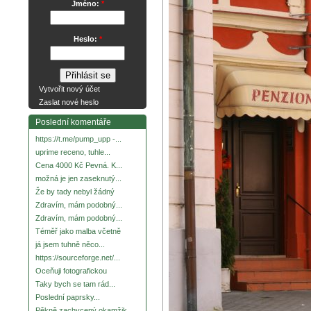
Jméno:
*
Heslo:
*
Vytvořit nový účet
Zaslat nové heslo
Poslední komentáře
https://t.me/pump_upp -...
uprime receno, tuhle...
Cena 4000 Kč Pevná. K...
možná je jen zaseknutý...
Že by tady nebyl žádný
Zdravím, mám podobný...
Zdravím, mám podobný...
Téměř jako malba včetně
já jsem tuhně něco...
https://sourceforge.net/...
Oceňuji fotografickou
Taky bych se tam rád...
Poslední paprsky...
Pěkně zachycený okamžik.