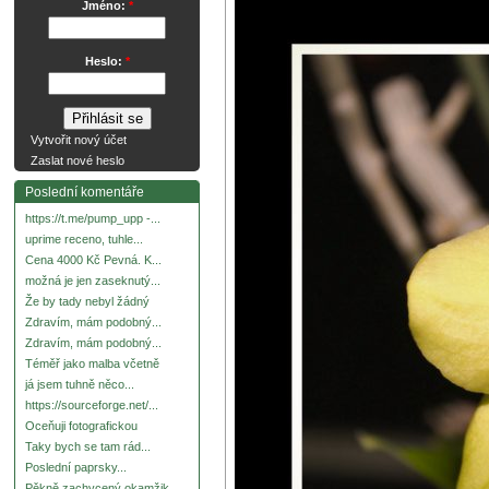
Jméno:
*
Heslo:
*
Vytvořit nový účet
Zaslat nové heslo
Poslední komentáře
https://t.me/pump_upp -...
uprime receno, tuhle...
Cena 4000 Kč Pevná. K...
možná je jen zaseknutý...
Že by tady nebyl žádný
Zdravím, mám podobný...
Zdravím, mám podobný...
Téměř jako malba včetně
já jsem tuhně něco...
https://sourceforge.net/...
Oceňuji fotografickou
Taky bych se tam rád...
Poslední paprsky...
Pěkně zachycený okamžik.