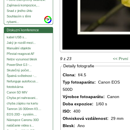
Zajímavá kompozice,...
Snad z jiného úhlu
Souhlasím s těmi
more
rybami...
Diskuzní konference
kabel USB s...
Jaký je rozdíl mezi...
Manuální objektiv
Přestal reagovat AF
9
z
23
<< První
Nelze vysunout blesk
PowerShot G3 -...
Detaily fotografie
Skutečný počet...
Clona:
f/4.5
Špatná světelnost -...
Nefunguje autofocus...
Typ fotoaparátu:
Canon EOS
fototiskárna
500D
Canon 5D MIV
Výrobce fotoaparátu:
Canon
Chyba pri nahravani...
Doba expozice:
1/60 s
chyba zápisu na kartu
Tamron 16-300mm f/3....
ISO:
400
EOS 20D - systém....
Ohnisková vzdálenost:
29 mm
Nástupce Canonu 30D
Blesk:
Ano
natáčanie videa s...