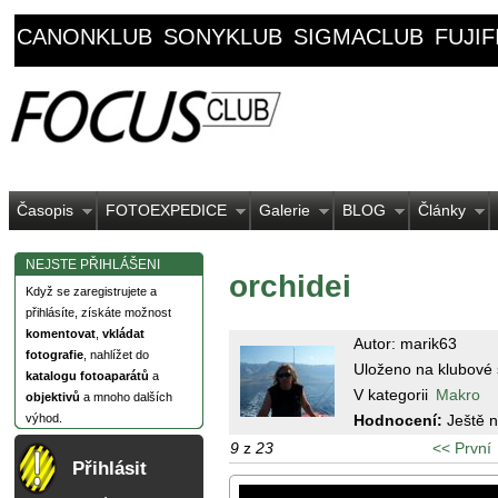
CANONKLUB
SONYKLUB
SIGMACLUB
FUJI
Časopis
FOTOEXPEDICE
Galerie
BLOG
Články
NEJSTE PŘIHLÁŠENI
orchidei
Když se zaregistrujete a
přihlásíte, získáte možnost
komentovat
,
vkládat
Autor: marik63
fotografie
, nahlížet do
Uloženo na klubové 
katalogu fotoaparátů
a
V kategorii
Makro
objektivů
a mnoho dalších
Hodnocení:
Ještě 
výhod.
9
z
23
<< První
Přihlásit