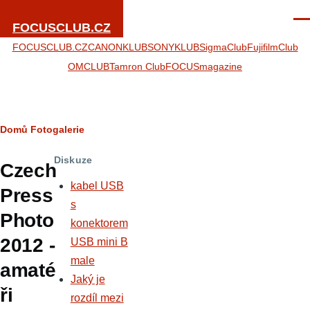
Přejít k hlavnímu obsahu
Men
FOCUSCLUB.CZ
FOCUSCLUB.CZ
CANONKLUB
SONYKLUB
SigmaClub
FujifilmClub
OMCLUB
Tamron Club
FOCUSmagazine
Drobečková
Domů
Fotogalerie
navigace
Diskuze
Czech
kabel USB
Press
s
Photo
konektorem
2012 -
USB mini B
male
amaté
Jaký je
ři
rozdíl mezi