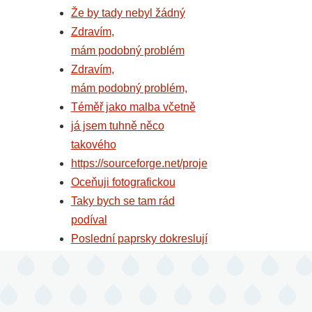
Že by tady nebyl žádný
Zdravím,
mám podobný problém
Zdravím,
mám podobný problém,
Téměř jako malba včetně
já jsem tuhně něco
takového
https://sourceforge.net/proje
Oceňuji fotografickou
Taky bych se tam rád
podíval
Poslední paprsky dokreslují