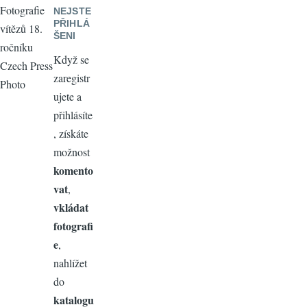
Fotografie
NEJSTE
PŘIHLÁ
vítězů 18.
ŠENI
ročníku
Když se
Czech Press
zaregistr
Photo
ujete a
přihlásíte
, získáte
možnost
komento
vat
,
vkládat
fotografi
e
,
nahlížet
do
katalogu