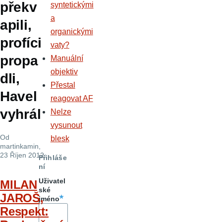
překv
syntetickými
a
apili,
organickými
profíci
vaty?
propa
Manuální
objektiv
dli,
Přestal
Havel
reagovat AF
vyhrál
Nelze
vysunout
Od
blesk
martinkamin
,
23 Říjen 2012
Přihláše
ní
Uživatel
MILAN
ské
JAROŠ,
jméno
Respekt: