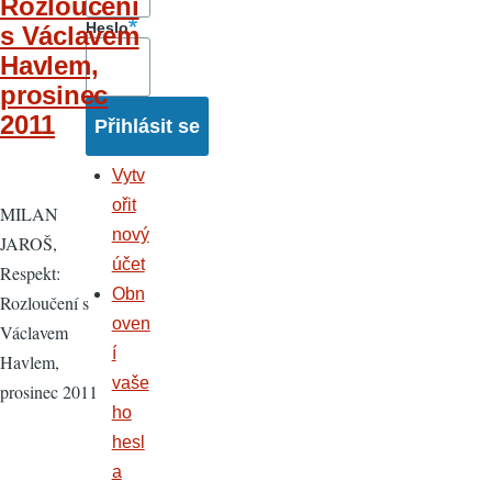
Rozloučení
Heslo
s Václavem
Havlem,
prosinec
2011
Vytv
ořit
MILAN
nový
JAROŠ,
účet
Respekt:
Obn
Rozloučení s
oven
Václavem
í
Havlem,
vaše
prosinec 2011
ho
hesl
a