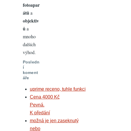
fotoapar
átů
a
objektiv
ů
a
mnoho
dalších
výhod.
Posledn
í
koment
áře
uprime receno, tuhle funkci
Cena 4000 Kč
Pevná.
K předání
možná je jen zaseknutý
nebo