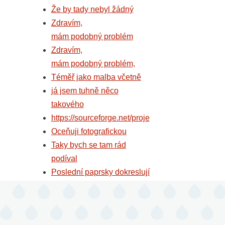
Že by tady nebyl žádný
Zdravím,
mám podobný problém
Zdravím,
mám podobný problém,
Téměř jako malba včetně
já jsem tuhně něco
takového
https://sourceforge.net/proje
Oceňuji fotografickou
Taky bych se tam rád
podíval
Poslední paprsky dokreslují