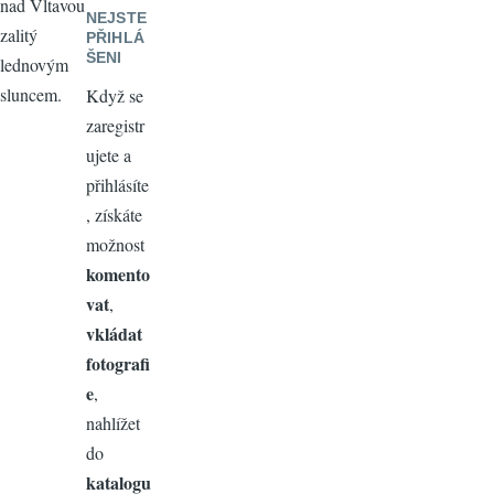
nad Vltavou
NEJSTE
zalitý
PŘIHLÁ
ŠENI
lednovým
sluncem.
Když se
zaregistr
ujete a
přihlásíte
, získáte
možnost
komento
vat
,
vkládat
fotografi
e
,
nahlížet
do
katalogu