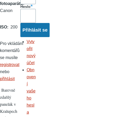
fotoaparátu
Heslo
Canon
ISO
200
Vytv
Pro vkládání
ořit
komentářů
nový
se musíte
účet
registrovat
Obn
nebo
oven
přihlásit
í
Barevně
vaše
zdařilý
ho
panelák v
hesl
Kralupech
a