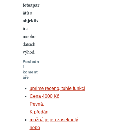
fotoapar
átů
a
objektiv
ů
a
mnoho
dalších
výhod.
Posledn
í
koment
áře
uprime receno, tuhle funkci
Cena 4000 Kč
Pevná.
K předání
možná je jen zaseknutý
nebo