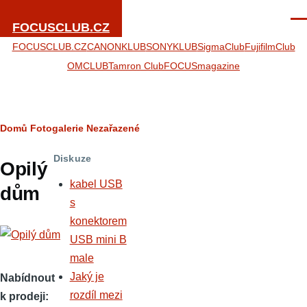
Přejít k hlavnímu obsahu
Men
FOCUSCLUB.CZ
FOCUSCLUB.CZ
CANONKLUB
SONYKLUB
SigmaClub
FujifilmClub
OMCLUB
Tamron Club
FOCUSmagazine
Drobečková
Domů
Fotogalerie
Nezařazené
navigace
Diskuze
Opilý
kabel USB
dům
s
konektorem
USB mini B
male
Jaký je
Nabídnout
rozdíl mezi
k prodeji