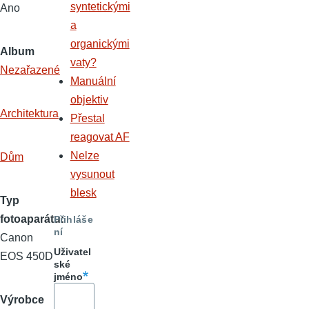
syntetickými
Ano
a
organickými
Album
vaty?
Nezařazené
Manuální
objektiv
Architektura
Přestal
reagovat AF
Nelze
Dům
vysunout
blesk
Typ
fotoaparátu
Přihláše
ní
Canon
Uživatel
EOS 450D
ské
jméno
Výrobce