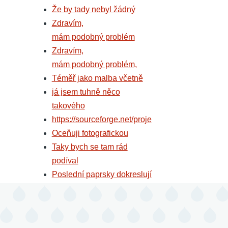
Že by tady nebyl žádný
Zdravím,
mám podobný problém
Zdravím,
mám podobný problém,
Téměř jako malba včetně
já jsem tuhně něco
takového
https://sourceforge.net/proje
Oceňuji fotografickou
Taky bych se tam rád
podíval
Poslední paprsky dokreslují