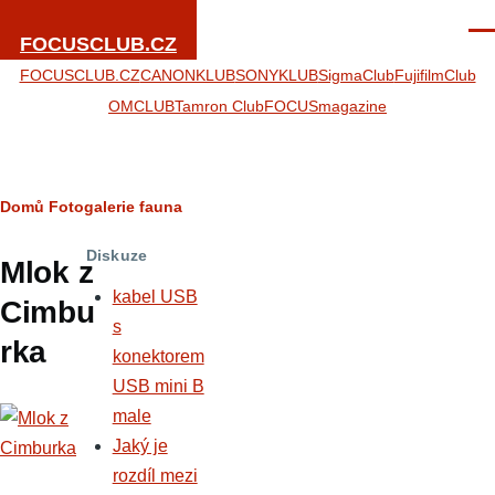
Přejít k hlavnímu obsahu
Men
FOCUSCLUB.CZ
FOCUSCLUB.CZ
CANONKLUB
SONYKLUB
SigmaClub
FujifilmClub
OMCLUB
Tamron Club
FOCUSmagazine
Drobečková
Domů
Fotogalerie
fauna
navigace
Diskuze
Mlok z
kabel USB
Cimbu
s
rka
konektorem
USB mini B
male
Jaký je
rozdíl mezi