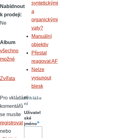
syntetickými
Nabídnout
a
k prodeji
organickými
Ne
vaty?
Manuální
Album
objektiv
všechno
Přestal
možné
reagovat AF
Nelze
vysunout
Zvířata
blesk
Pro vkládání
Přihláše
ní
komentářů
Uživatel
se musíte
ské
registrovat
jméno
nebo