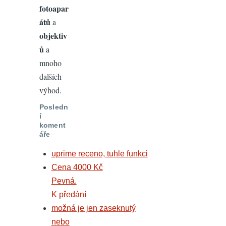
fotoapar
átů
a
objektiv
ů
a
mnoho
dalších
výhod.
Posledn
í
koment
áře
uprime receno, tuhle funkci
Cena 4000 Kč
Pevná.
K předání
možná je jen zaseknutý
nebo