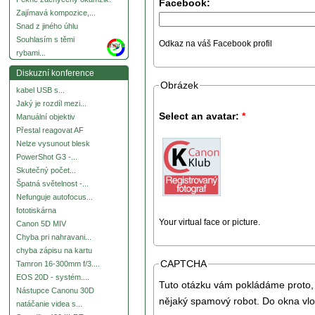
Facebook:
Zajímavá kompozice,...
Snad z jiného úhlu
Souhlasím s těmi
Odkaz na váš Facebook profil
more
rybami...
Diskuzní konference
Obrázek
kabel USB s...
Jaký je rozdíl mezi...
Select an avatar:
*
Manuální objektiv
Přestal reagovat AF
Nelze vysunout blesk
PowerShot G3 -...
Skutečný počet...
Špatná světelnost -...
Nefunguje autofocus...
fototiskárna
Your virtual face or picture.
Canon 5D MIV
Chyba pri nahravani...
chyba zápisu na kartu
CAPTCHA
Tamron 16-300mm f/3....
EOS 20D - systém....
Tuto otázku vám pokládáme proto, 
Nástupce Canonu 30D
nějaký spamový robot. Do okna vlo
natáčanie videa s...