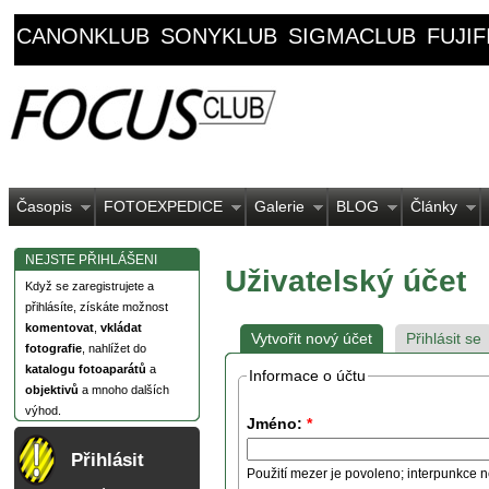
CANONKLUB
SONYKLUB
SIGMACLUB
FUJI
Časopis
FOTOEXPEDICE
Galerie
BLOG
Články
NEJSTE PŘIHLÁŠENI
Uživatelský účet
Když se zaregistrujete a
přihlásíte, získáte možnost
komentovat
,
vkládat
Vytvořit nový účet
Přihlásit se
fotografie
, nahlížet do
katalogu fotoaparátů
a
Informace o účtu
objektivů
a mnoho dalších
výhod.
Jméno:
*
Přihlásit
Použití mezer je povoleno; interpunkce n