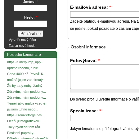
Jméno:
*
E-mailová adresa:
*
Heslo:
*
Zadejte platnou e-mailovou adresu. Na t
se jedině, pokud požádáte o zaslání za
Vytvořit nový účet
Zaslat nové heslo
Osobní informace
Poslední komentáře
Fotovýbava:
*
https://t.me/pump_upp -...
uprime receno, tuhle...
Cena 4000 Kč Pevná. K...
možná je jen zaseknutý...
Že by tady nebyl žádný
Zdravím, mám podobný...
Zdravím, mám podobný...
Do svého profilu uveďte informace o vaší
Téměř jako malba včetně
já jsem tuhně něco...
Specializace:
*
https://sourceforge.net/...
Oceňuji fotografickou
Taky bych se tam rád...
Jakým tématem se při fotografování zabývát
Poslední paprsky...
Pěkně zachycený okamžik.