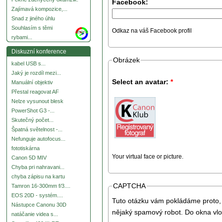
Facebook:
Zajímavá kompozice,...
Snad z jiného úhlu
Souhlasím s těmi
Odkaz na váš Facebook profil
more
rybami...
Diskuzní konference
Obrázek
kabel USB s...
Jaký je rozdíl mezi...
Select an avatar:
*
Manuální objektiv
Přestal reagovat AF
Nelze vysunout blesk
PowerShot G3 -...
Skutečný počet...
Špatná světelnost -...
Nefunguje autofocus...
fototiskárna
Your virtual face or picture.
Canon 5D MIV
Chyba pri nahravani...
chyba zápisu na kartu
CAPTCHA
Tamron 16-300mm f/3....
EOS 20D - systém....
Tuto otázku vám pokládáme proto, 
Nástupce Canonu 30D
nějaký spamový robot. Do okna vlo
natáčanie videa s...