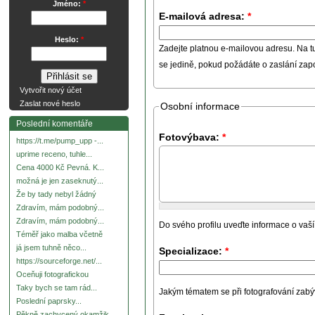
Jméno:
*
E-mailová adresa:
*
Heslo:
*
Zadejte platnou e-mailovou adresu. Na t
se jedině, pokud požádáte o zaslání za
Vytvořit nový účet
Zaslat nové heslo
Osobní informace
Poslední komentáře
Fotovýbava:
*
https://t.me/pump_upp -...
uprime receno, tuhle...
Cena 4000 Kč Pevná. K...
možná je jen zaseknutý...
Že by tady nebyl žádný
Zdravím, mám podobný...
Zdravím, mám podobný...
Do svého profilu uveďte informace o vaší
Téměř jako malba včetně
já jsem tuhně něco...
Specializace:
*
https://sourceforge.net/...
Oceňuji fotografickou
Taky bych se tam rád...
Jakým tématem se při fotografování zabývát
Poslední paprsky...
Pěkně zachycený okamžik.