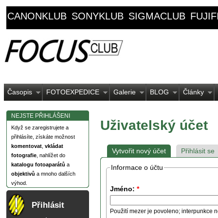
CANONKLUB
SONYKLUB
SIGMACLUB
FUJI
Časopis
FOTOEXPEDICE
Galerie
BLOG
Články
NEJSTE PŘIHLÁŠENI
Uživatelský účet
Když se zaregistrujete a
přihlásíte, získáte možnost
komentovat
,
vkládat
Vytvořit nový účet
Přihlásit se
fotografie
, nahlížet do
katalogu fotoaparátů
a
Informace o účtu
objektivů
a mnoho dalších
výhod.
Jméno:
*
Přihlásit
Použití mezer je povoleno; interpunkce n