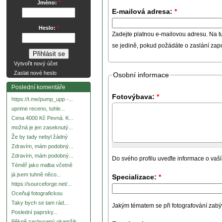
Jméno:
*
E-mailová adresa:
*
Heslo:
*
Zadejte platnou e-mailovou adresu. Na t
se jedině, pokud požádáte o zaslání za
Vytvořit nový účet
Zaslat nové heslo
Osobní informace
Poslední komentáře
Fotovýbava:
*
https://t.me/pump_upp -...
uprime receno, tuhle...
Cena 4000 Kč Pevná. K...
možná je jen zaseknutý...
Že by tady nebyl žádný
Zdravím, mám podobný...
Zdravím, mám podobný...
Do svého profilu uveďte informace o vaší
Téměř jako malba včetně
já jsem tuhně něco...
Specializace:
*
https://sourceforge.net/...
Oceňuji fotografickou
Taky bych se tam rád...
Jakým tématem se při fotografování zabývát
Poslední paprsky...
Pěkně zachycený okamžik.