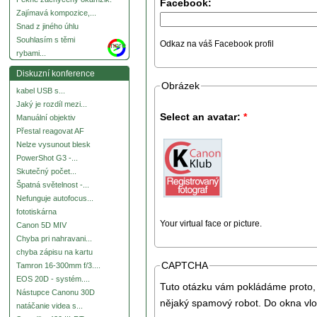
Facebook:
Zajímavá kompozice,...
Snad z jiného úhlu
Souhlasím s těmi
Odkaz na váš Facebook profil
more
rybami...
Diskuzní konference
Obrázek
kabel USB s...
Jaký je rozdíl mezi...
Select an avatar:
*
Manuální objektiv
Přestal reagovat AF
Nelze vysunout blesk
PowerShot G3 -...
Skutečný počet...
Špatná světelnost -...
Nefunguje autofocus...
fototiskárna
Your virtual face or picture.
Canon 5D MIV
Chyba pri nahravani...
chyba zápisu na kartu
CAPTCHA
Tamron 16-300mm f/3....
EOS 20D - systém....
Tuto otázku vám pokládáme proto, 
Nástupce Canonu 30D
nějaký spamový robot. Do okna vlo
natáčanie videa s...