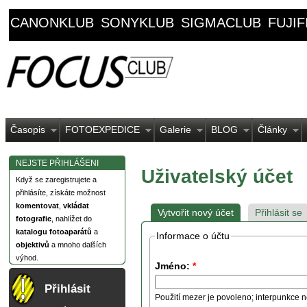
CANONKLUB
SONYKLUB
SIGMACLUB
FUJI
Časopis
FOTOEXPEDICE
Galerie
BLOG
Články
NEJSTE PŘIHLÁŠENI
Uživatelský účet
Když se zaregistrujete a
přihlásíte, získáte možnost
komentovat
,
vkládat
Vytvořit nový účet
Přihlásit se
fotografie
, nahlížet do
katalogu fotoaparátů
a
Informace o účtu
objektivů
a mnoho dalších
výhod.
Jméno:
*
Přihlásit
Použití mezer je povoleno; interpunkce n