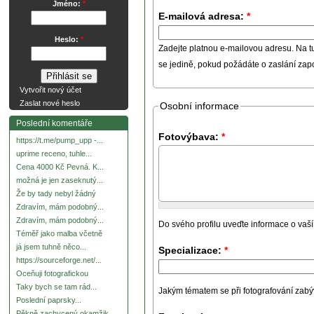
Jméno:
*
E-mailová adresa:
*
Heslo:
*
Zadejte platnou e-mailovou adresu. Na t
se jedině, pokud požádáte o zaslání za
Vytvořit nový účet
Zaslat nové heslo
Osobní informace
Poslední komentáře
Fotovýbava:
*
https://t.me/pump_upp -...
uprime receno, tuhle...
Cena 4000 Kč Pevná. K...
možná je jen zaseknutý...
Že by tady nebyl žádný
Zdravím, mám podobný...
Zdravím, mám podobný...
Do svého profilu uveďte informace o vaší
Téměř jako malba včetně
já jsem tuhně něco...
Specializace:
*
https://sourceforge.net/...
Oceňuji fotografickou
Taky bych se tam rád...
Jakým tématem se při fotografování zabývát
Poslední paprsky...
Pěkně zachycený okamžik.