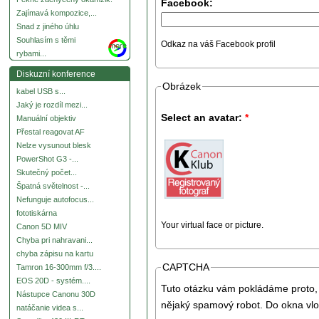
Facebook:
Zajímavá kompozice,...
Snad z jiného úhlu
Souhlasím s těmi
Odkaz na váš Facebook profil
more
rybami...
Diskuzní konference
Obrázek
kabel USB s...
Jaký je rozdíl mezi...
Select an avatar:
*
Manuální objektiv
Přestal reagovat AF
Nelze vysunout blesk
PowerShot G3 -...
Skutečný počet...
Špatná světelnost -...
Nefunguje autofocus...
fototiskárna
Your virtual face or picture.
Canon 5D MIV
Chyba pri nahravani...
chyba zápisu na kartu
CAPTCHA
Tamron 16-300mm f/3....
EOS 20D - systém....
Tuto otázku vám pokládáme proto, 
Nástupce Canonu 30D
nějaký spamový robot. Do okna vlo
natáčanie videa s...