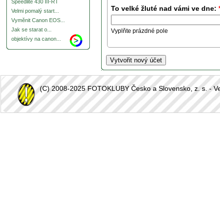
Speedlite 430 III-RT
To velké žluté nad vámi ve dne:
Velmi pomalý start...
Vyměnit Canon EOS...
Jak se starat o...
Vyplňte prázdné pole
objektívy na canon...
(C) 2008-2025 FOTOKLUBY Česko a Slovensko, z. s. - Vešk