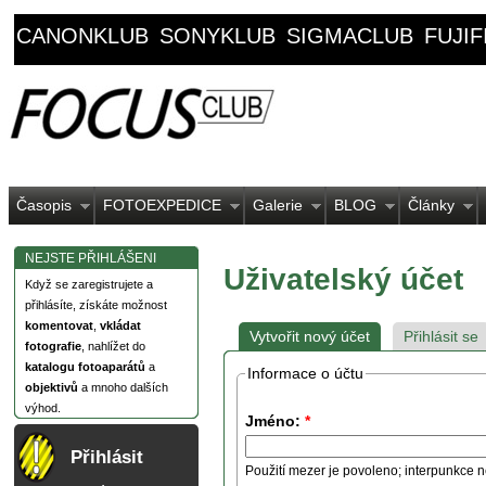
CANONKLUB
SONYKLUB
SIGMACLUB
FUJI
Časopis
FOTOEXPEDICE
Galerie
BLOG
Články
NEJSTE PŘIHLÁŠENI
Uživatelský účet
Když se zaregistrujete a
přihlásíte, získáte možnost
komentovat
,
vkládat
Vytvořit nový účet
Přihlásit se
fotografie
, nahlížet do
katalogu fotoaparátů
a
Informace o účtu
objektivů
a mnoho dalších
výhod.
Jméno:
*
Přihlásit
Použití mezer je povoleno; interpunkce n