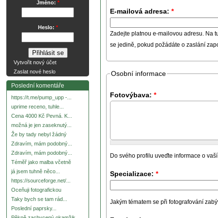
Jméno:
*
E-mailová adresa:
*
Heslo:
*
Zadejte platnou e-mailovou adresu. Na t
se jedině, pokud požádáte o zaslání za
Vytvořit nový účet
Zaslat nové heslo
Osobní informace
Poslední komentáře
Fotovýbava:
*
https://t.me/pump_upp -...
uprime receno, tuhle...
Cena 4000 Kč Pevná. K...
možná je jen zaseknutý...
Že by tady nebyl žádný
Zdravím, mám podobný...
Zdravím, mám podobný...
Do svého profilu uveďte informace o vaší
Téměř jako malba včetně
já jsem tuhně něco...
Specializace:
*
https://sourceforge.net/...
Oceňuji fotografickou
Taky bych se tam rád...
Jakým tématem se při fotografování zabývát
Poslední paprsky...
Pěkně zachycený okamžik.