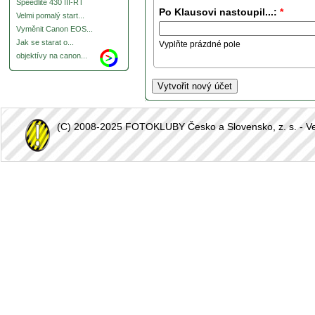
Speedlite 430 III-RT
Po Klausovi nastoupil...:
*
Velmi pomalý start...
Vyměnit Canon EOS...
Jak se starat o...
Vyplňte prázdné pole
objektívy na canon...
(C) 2008-2025 FOTOKLUBY Česko a Slovensko, z. s. - Vešk