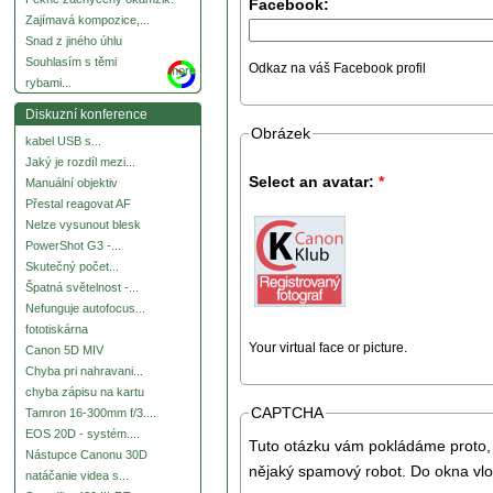
Facebook:
Zajímavá kompozice,...
Snad z jiného úhlu
Souhlasím s těmi
Odkaz na váš Facebook profil
more
rybami...
Diskuzní konference
Obrázek
kabel USB s...
Jaký je rozdíl mezi...
Select an avatar:
*
Manuální objektiv
Přestal reagovat AF
Nelze vysunout blesk
PowerShot G3 -...
Skutečný počet...
Špatná světelnost -...
Nefunguje autofocus...
fototiskárna
Your virtual face or picture.
Canon 5D MIV
Chyba pri nahravani...
chyba zápisu na kartu
CAPTCHA
Tamron 16-300mm f/3....
EOS 20D - systém....
Tuto otázku vám pokládáme proto, 
Nástupce Canonu 30D
nějaký spamový robot. Do okna vlo
natáčanie videa s...