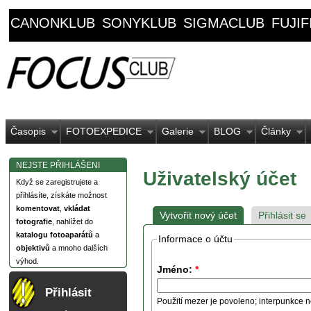
CANONKLUB
SONYKLUB
SIGMACLUB
FUJI
Časopis
FOTOEXPEDICE
Galerie
BLOG
Články
NEJSTE PŘIHLÁŠENI
Uživatelský účet
Když se zaregistrujete a
přihlásíte, získáte možnost
komentovat
,
vkládat
Vytvořit nový účet
Přihlásit se
fotografie
, nahlížet do
katalogu fotoaparátů
a
Informace o účtu
objektivů
a mnoho dalších
výhod.
Jméno:
*
Přihlásit
Použití mezer je povoleno; interpunkce n