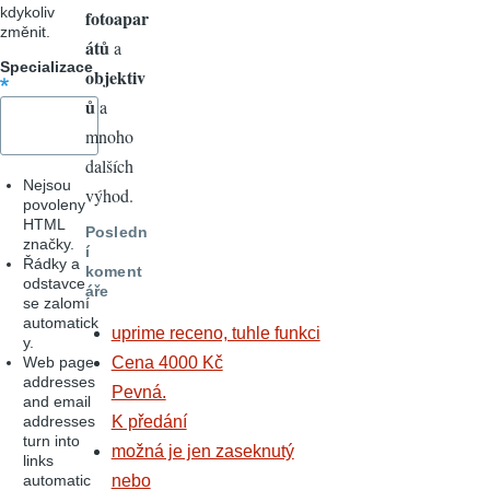
kdykoliv
fotoapar
změnit.
átů
a
Specializace
objektiv
ů
a
mnoho
dalších
Nejsou
výhod.
povoleny
HTML
Posledn
značky.
í
Řádky a
koment
odstavce
áře
se zalomí
automatick
uprime receno, tuhle funkci
y.
Web page
Cena 4000 Kč
addresses
Pevná.
and email
addresses
K předání
turn into
možná je jen zaseknutý
links
automatic
nebo