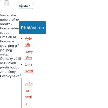
Heslo
Váš avatar
nebo profilový
obrázek.
Pouze jeden
soubor.
Limit 30 KB.
Vytv
Povolené
ořit
typy: png gif
jpg jpeg
nový
webp.
účet
Obrázky větší
než
85x85
Obn
pixelů budou
oven
zmenšeny.
Fotovýbava
í
vaše
ho
hesl
a