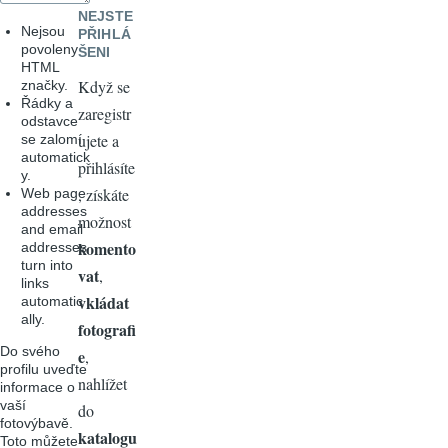
NEJSTE
Nejsou
PŘIHLÁ
povoleny
ŠENI
HTML
Když se
značky.
Řádky a
zaregistr
odstavce
ujete a
se zalomí
automatick
přihlásíte
y.
, získáte
Web page
addresses
možnost
and email
komento
addresses
turn into
vat
,
links
vkládat
automatic
ally.
fotografi
Do svého
e
,
profilu uveďte
nahlížet
informace o
vaší
do
fotovýbavě.
katalogu
Toto můžete