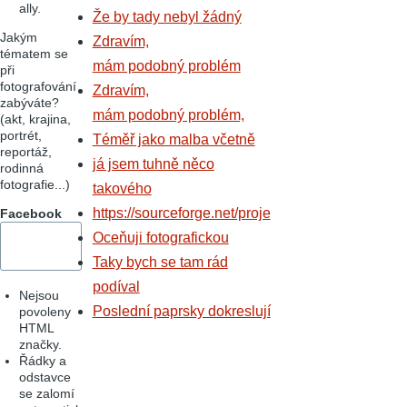
ally.
Že by tady nebyl žádný
Jakým
Zdravím,
tématem se
mám podobný problém
při
fotografování
Zdravím,
zabýváte?
mám podobný problém,
(akt, krajina,
portrét,
Téměř jako malba včetně
reportáž,
já jsem tuhně něco
rodinná
fotografie...)
takového
https://sourceforge.net/proje
Facebook
Oceňuji fotografickou
Taky bych se tam rád
podíval
Nejsou
Poslední paprsky dokreslují
povoleny
HTML
značky.
Řádky a
odstavce
se zalomí