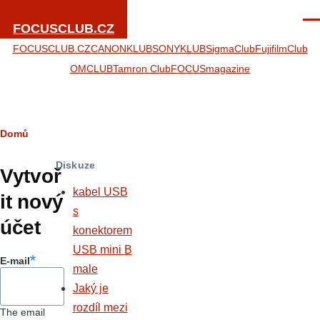
Přejít k hlavnímu obsahu
Men
FOCUSCLUB.CZ
FOCUSCLUB.CZ
CANONKLUB
SONYKLUB
SigmaClub
FujifilmClub
OMCLUB
Tamron Club
FOCUSmagazine
Drobečková
Domů
Hlavní
navigace
Diskuze
záložky
Vytvoř
kabel USB
it nový
s
účet
konektorem
USB mini B
E-mail
male
Jaký je
rozdíl mezi
The email