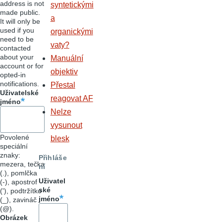
address is not
syntetickými
made public.
a
It will only be
used if you
organickými
need to be
vaty?
contacted
about your
Manuální
account or for
objektiv
opted-in
notifications.
Přestal
Uživatelské
reagovat AF
jméno
Nelze
vysunout
Povolené
blesk
speciální
znaky:
Přihláše
mezera, tečka
ní
(.), pomlčka
Uživatel
(-), apostrof
ské
('), podtržítko
jméno
(_), zavináč
(@).
Obrázek