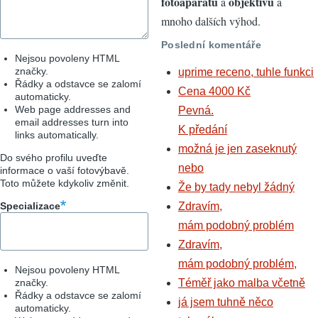
fotoaparátů
objektivů
a
a
mnoho dalších výhod.
Poslední komentáře
Nejsou povoleny HTML
značky.
uprime receno, tuhle funkci
Řádky a odstavce se zalomí
Cena 4000 Kč
automaticky.
Web page addresses and
Pevná.
email addresses turn into
K předání
links automatically.
možná je jen zaseknutý
Do svého profilu uveďte
nebo
informace o vaší fotovýbavě.
Toto můžete kdykoliv změnit.
Že by tady nebyl žádný
Specializace
Zdravím,
mám podobný problém
Zdravím,
mám podobný problém,
Nejsou povoleny HTML
značky.
Téměř jako malba včetně
Řádky a odstavce se zalomí
já jsem tuhně něco
automaticky.