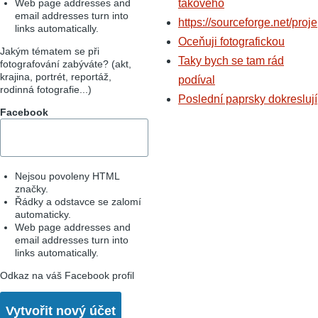
Web page addresses and
takového
email addresses turn into
https://sourceforge.net/proje
links automatically.
Oceňuji fotografickou
Jakým tématem se při
Taky bych se tam rád
fotografování zabýváte? (akt,
krajina, portrét, reportáž,
podíval
rodinná fotografie...)
Poslední paprsky dokreslují
Facebook
Nejsou povoleny HTML
značky.
Řádky a odstavce se zalomí
automaticky.
Web page addresses and
email addresses turn into
links automatically.
Odkaz na váš Facebook profil