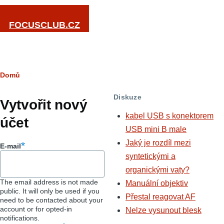
Přejít k hlavnímu obsahu
FOCUSCLUB.CZ
Drobečková
Domů
Hlavní
navigace
Diskuze
záložky
Vytvořit nový
kabel USB s konektorem
účet
USB mini B male
Jaký je rozdíl mezi
E-mail
syntetickými a
organickými vaty?
The email address is not made
Manuální objektiv
public. It will only be used if you
Přestal reagovat AF
need to be contacted about your
account or for opted-in
Nelze vysunout blesk
notifications.