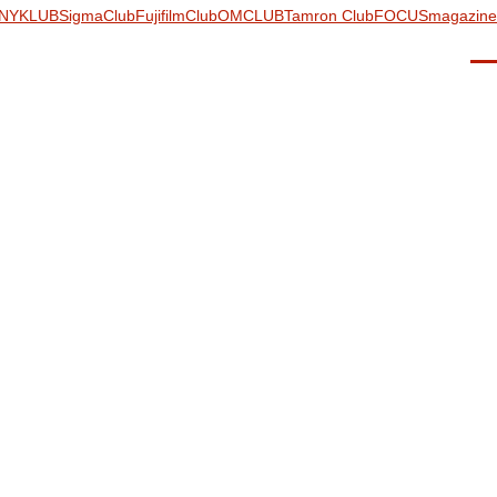
NYKLUB
SigmaClub
FujifilmClub
OMCLUB
Tamron Club
FOCUSmagazine
Men