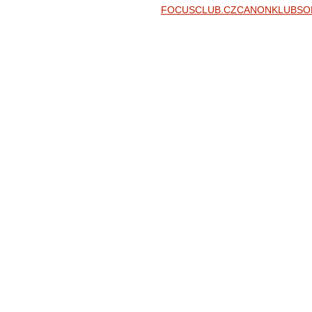
FOCUSCLUB.CZ
CANONKLUB
SO