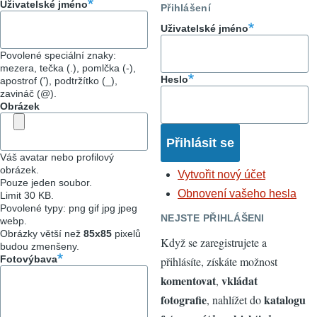
Uživatelské jméno
Přihlášení
Uživatelské jméno
Povolené speciální znaky:
mezera, tečka (.), pomlčka (-),
Heslo
apostrof ('), podtržítko (_),
zavináč (@).
Obrázek
Váš avatar nebo profilový
obrázek.
Vytvořit nový účet
Pouze jeden soubor.
Obnovení vašeho hesla
Limit 30 KB.
Povolené typy: png gif jpg jpeg
NEJSTE PŘIHLÁŠENI
webp.
Obrázky větší než
85x85
pixelů
Když se zaregistrujete a
budou zmenšeny.
Fotovýbava
přihlásíte, získáte možnost
komentovat
vkládat
,
fotografie
katalogu
, nahlížet do