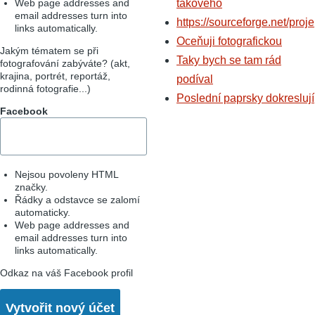
Web page addresses and
takového
email addresses turn into
https://sourceforge.net/proje
links automatically.
Oceňuji fotografickou
Jakým tématem se při
Taky bych se tam rád
fotografování zabýváte? (akt,
krajina, portrét, reportáž,
podíval
rodinná fotografie...)
Poslední paprsky dokreslují
Facebook
Nejsou povoleny HTML
značky.
Řádky a odstavce se zalomí
automaticky.
Web page addresses and
email addresses turn into
links automatically.
Odkaz na váš Facebook profil