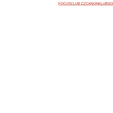
FOCUSCLUB.CZ
CANONKLUB
SO