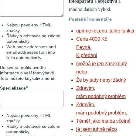
fotoaparátů
objektivů
a
a
mnoho dalších výhod.
Poslední komentáře
Nejsou povoleny HTML
značky.
uprime receno, tuhle funkci
Řádky a odstavce se zalomí
Cena 4000 Kč
automaticky.
Web page addresses and
Pevná.
email addresses turn into
K předání
links automatically.
možná je jen zaseknutý
Do svého profilu uveďte
nebo
informace o vaší fotovýbavě.
Toto můžete kdykoliv změnit.
Že by tady nebyl žádný
Specializace
Zdravím,
mám podobný problém
Zdravím,
mám podobný problém,
Nejsou povoleny HTML
značky.
Téměř jako malba včetně
Řádky a odstavce se zalomí
já jsem tuhně něco
automaticky.