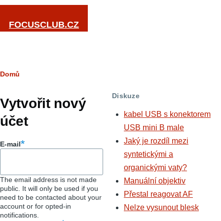
Přejít k hlavnímu obsahu
FOCUSCLUB.CZ
Drobečková
Domů
Hlavní
navigace
Diskuze
záložky
Vytvořit nový
kabel USB s konektorem
účet
USB mini B male
Jaký je rozdíl mezi
E-mail
syntetickými a
organickými vaty?
The email address is not made
Manuální objektiv
public. It will only be used if you
Přestal reagovat AF
need to be contacted about your
account or for opted-in
Nelze vysunout blesk
notifications.