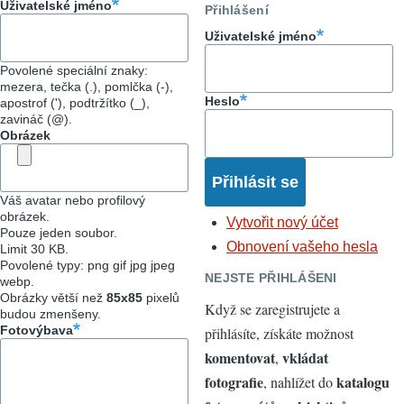
Uživatelské jméno
Přihlášení
Uživatelské jméno
Povolené speciální znaky:
mezera, tečka (.), pomlčka (-),
Heslo
apostrof ('), podtržítko (_),
zavináč (@).
Obrázek
Váš avatar nebo profilový
obrázek.
Vytvořit nový účet
Pouze jeden soubor.
Obnovení vašeho hesla
Limit 30 KB.
Povolené typy: png gif jpg jpeg
NEJSTE PŘIHLÁŠENI
webp.
Obrázky větší než
85x85
pixelů
Když se zaregistrujete a
budou zmenšeny.
Fotovýbava
přihlásíte, získáte možnost
komentovat
vkládat
,
fotografie
katalogu
, nahlížet do