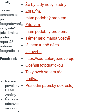
ally.
Že by tady nebyl žádný
Jakým
Zdravím,
tématem se
mám podobný problém
při
fotografování
Zdravím,
zabýváte?
mám podobný problém,
(akt, krajina,
portrét,
Téměř jako malba včetně
reportáž,
já jsem tuhně něco
rodinná
fotografie...)
takového
https://sourceforge.net/proje
Facebook
Oceňuji fotografickou
Taky bych se tam rád
podíval
Nejsou
Poslední paprsky dokreslují
povoleny
HTML
značky.
Řádky a
odstavce
se zalomí