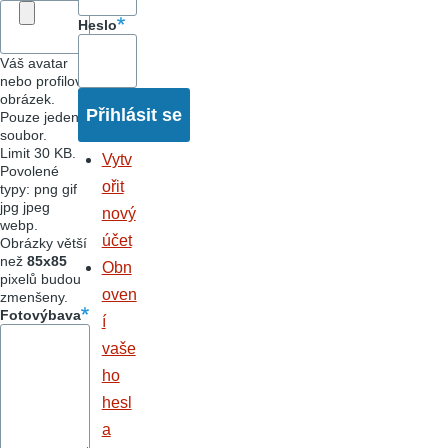
Heslo
Váš avatar
nebo profilový
obrázek.
Pouze jeden
soubor.
Limit 30 KB.
Vytv
Povolené
ořit
typy: png gif
jpg jpeg
nový
webp.
účet
Obrázky větší
než
85x85
Obn
pixelů budou
oven
zmenšeny.
Fotovýbava
í
vaše
ho
hesl
a