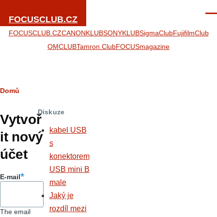
Přejít k hlavnímu obsahu
Men
FOCUSCLUB.CZ
FOCUSCLUB.CZ
CANONKLUB
SONYKLUB
SigmaClub
FujifilmClub
OMCLUB
Tamron Club
FOCUSmagazine
Drobečková
Domů
Hlavní
navigace
Diskuze
záložky
Vytvoř
kabel USB
it nový
s
účet
konektorem
USB mini B
E-mail
male
Jaký je
rozdíl mezi
The email