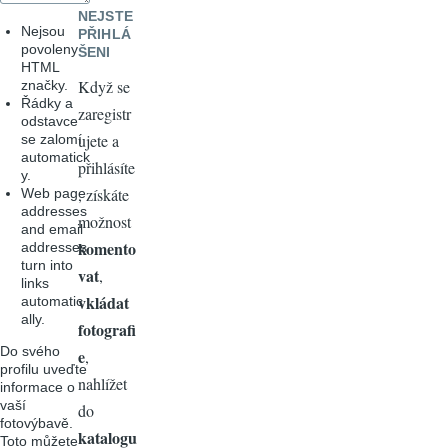
NEJSTE
Nejsou
PŘIHLÁ
povoleny
ŠENI
HTML
Když se
značky.
Řádky a
zaregistr
odstavce
ujete a
se zalomí
automatick
přihlásíte
y.
, získáte
Web page
addresses
možnost
and email
komento
addresses
turn into
vat
,
links
vkládat
automatic
ally.
fotografi
Do svého
e
,
profilu uveďte
nahlížet
informace o
vaší
do
fotovýbavě.
katalogu
Toto můžete