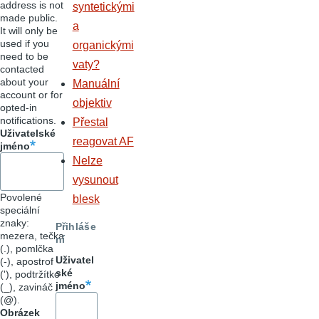
address is not
syntetickými
made public.
a
It will only be
used if you
organickými
need to be
vaty?
contacted
about your
Manuální
account or for
objektiv
opted-in
notifications.
Přestal
Uživatelské
reagovat AF
jméno
Nelze
vysunout
Povolené
blesk
speciální
znaky:
Přihláše
mezera, tečka
ní
(.), pomlčka
Uživatel
(-), apostrof
ské
('), podtržítko
jméno
(_), zavináč
(@).
Obrázek