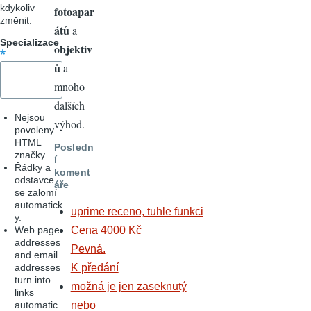
kdykoliv
fotoapar
změnit.
átů
a
Specializace
objektiv
ů
a
mnoho
dalších
Nejsou
výhod.
povoleny
HTML
Posledn
značky.
í
Řádky a
koment
odstavce
áře
se zalomí
automatick
uprime receno, tuhle funkci
y.
Web page
Cena 4000 Kč
addresses
Pevná.
and email
addresses
K předání
turn into
možná je jen zaseknutý
links
automatic
nebo