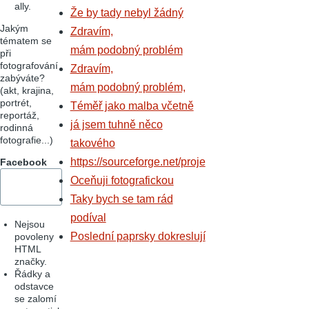
ally.
Že by tady nebyl žádný
Jakým
Zdravím,
tématem se
mám podobný problém
při
fotografování
Zdravím,
zabýváte?
mám podobný problém,
(akt, krajina,
portrét,
Téměř jako malba včetně
reportáž,
já jsem tuhně něco
rodinná
fotografie...)
takového
https://sourceforge.net/proje
Facebook
Oceňuji fotografickou
Taky bych se tam rád
podíval
Nejsou
Poslední paprsky dokreslují
povoleny
HTML
značky.
Řádky a
odstavce
se zalomí