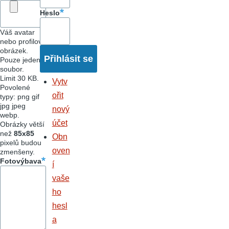
Heslo
Váš avatar
nebo profilový
obrázek.
Pouze jeden
soubor.
Limit 30 KB.
Vytv
Povolené
ořit
typy: png gif
jpg jpeg
nový
webp.
účet
Obrázky větší
než
85x85
Obn
pixelů budou
oven
zmenšeny.
Fotovýbava
í
vaše
ho
hesl
a