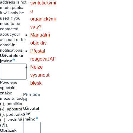
address is not
syntetickými
made public.
a
It will only be
used if you
organickými
need to be
vaty?
contacted
about your
Manuální
account or for
objektiv
opted-in
notifications.
Přestal
Uživatelské
reagovat AF
jméno
Nelze
vysunout
Povolené
blesk
speciální
znaky:
Přihláše
mezera, tečka
ní
(.), pomlčka
Uživatel
(-), apostrof
ské
('), podtržítko
jméno
(_), zavináč
(@).
Obrázek