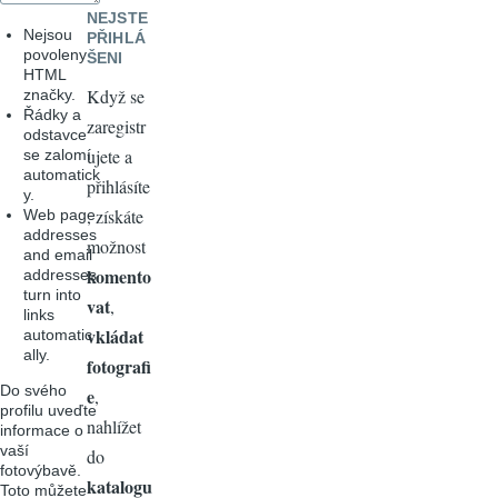
NEJSTE
Nejsou
PŘIHLÁ
povoleny
ŠENI
HTML
Když se
značky.
Řádky a
zaregistr
odstavce
ujete a
se zalomí
automatick
přihlásíte
y.
, získáte
Web page
addresses
možnost
and email
komento
addresses
turn into
vat
,
links
vkládat
automatic
ally.
fotografi
Do svého
e
,
profilu uveďte
nahlížet
informace o
vaší
do
fotovýbavě.
katalogu
Toto můžete