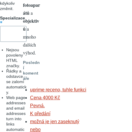
kdykoliv
fotoapar
změnit.
átů
a
Specializace
objektiv
ů
a
mnoho
dalších
Nejsou
výhod.
povoleny
HTML
Posledn
značky.
í
Řádky a
koment
odstavce
áře
se zalomí
automatick
uprime receno, tuhle funkci
y.
Web page
Cena 4000 Kč
addresses
Pevná.
and email
addresses
K předání
turn into
možná je jen zaseknutý
links
automatic
nebo