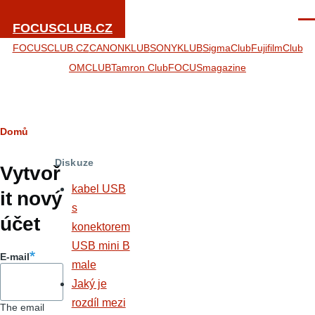
Přejít k hlavnímu obsahu
Men
FOCUSCLUB.CZ
FOCUSCLUB.CZ
CANONKLUB
SONYKLUB
SigmaClub
FujifilmClub
OMCLUB
Tamron Club
FOCUSmagazine
Drobečková
Domů
Hlavní
navigace
Diskuze
záložky
Vytvoř
kabel USB
it nový
s
účet
konektorem
USB mini B
E-mail
male
Jaký je
rozdíl mezi
The email