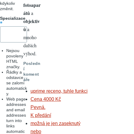
kdykoliv
fotoapar
změnit.
átů
a
Specializace
objektiv
ů
a
mnoho
dalších
Nejsou
výhod.
povoleny
HTML
Posledn
značky.
í
Řádky a
koment
odstavce
áře
se zalomí
automatick
uprime receno, tuhle funkci
y.
Web page
Cena 4000 Kč
addresses
Pevná.
and email
addresses
K předání
turn into
možná je jen zaseknutý
links
automatic
nebo