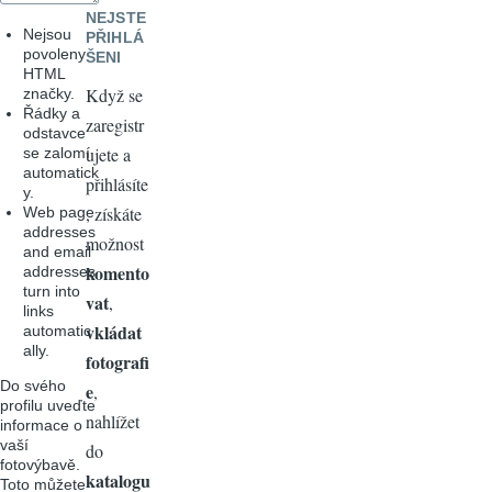
NEJSTE
Nejsou
PŘIHLÁ
povoleny
ŠENI
HTML
Když se
značky.
Řádky a
zaregistr
odstavce
ujete a
se zalomí
automatick
přihlásíte
y.
, získáte
Web page
addresses
možnost
and email
komento
addresses
turn into
vat
,
links
vkládat
automatic
ally.
fotografi
Do svého
e
,
profilu uveďte
nahlížet
informace o
vaší
do
fotovýbavě.
katalogu
Toto můžete