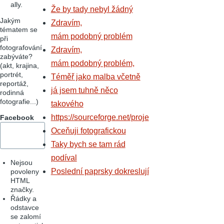
ally.
Že by tady nebyl žádný
Jakým
Zdravím,
tématem se
mám podobný problém
při
fotografování
Zdravím,
zabýváte?
mám podobný problém,
(akt, krajina,
portrét,
Téměř jako malba včetně
reportáž,
já jsem tuhně něco
rodinná
fotografie...)
takového
https://sourceforge.net/proje
Facebook
Oceňuji fotografickou
Taky bych se tam rád
podíval
Nejsou
Poslední paprsky dokreslují
povoleny
HTML
značky.
Řádky a
odstavce
se zalomí