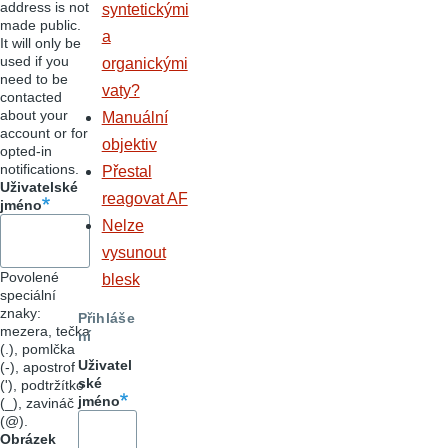
address is not
syntetickými
made public.
a
It will only be
used if you
organickými
need to be
vaty?
contacted
about your
Manuální
account or for
objektiv
opted-in
notifications.
Přestal
Uživatelské
reagovat AF
jméno
Nelze
vysunout
Povolené
blesk
speciální
znaky:
Přihláše
mezera, tečka
ní
(.), pomlčka
Uživatel
(-), apostrof
ské
('), podtržítko
jméno
(_), zavináč
(@).
Obrázek