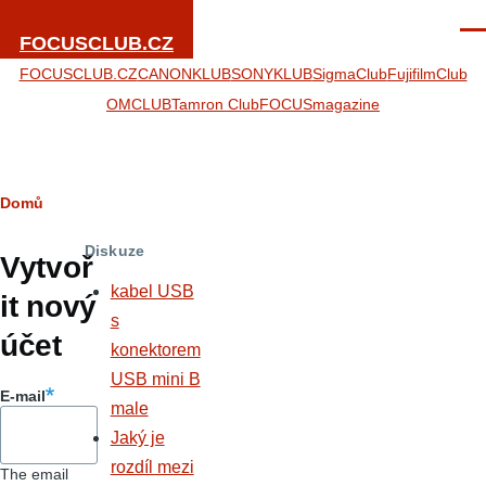
Přejít k hlavnímu obsahu
Men
FOCUSCLUB.CZ
FOCUSCLUB.CZ
CANONKLUB
SONYKLUB
SigmaClub
FujifilmClub
OMCLUB
Tamron Club
FOCUSmagazine
Drobečková
Domů
Hlavní
navigace
Diskuze
záložky
Vytvoř
kabel USB
it nový
s
účet
konektorem
USB mini B
E-mail
male
Jaký je
rozdíl mezi
The email