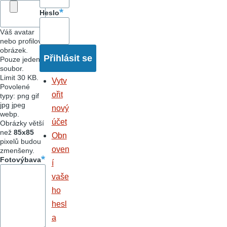
Heslo
Váš avatar
nebo profilový
obrázek.
Pouze jeden
soubor.
Limit 30 KB.
Vytv
Povolené
ořit
typy: png gif
jpg jpeg
nový
webp.
účet
Obrázky větší
než
85x85
Obn
pixelů budou
oven
zmenšeny.
Fotovýbava
í
vaše
ho
hesl
a