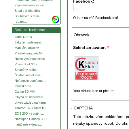
Facebook:
Zajímavá kompozice,...
Snad z jiného úhlu
Souhlasím s těmi
Odkaz na váš Facebook profil
more
rybami...
Diskuzní konference
Obrázek
kabel USB s...
Jaký je rozdíl mezi...
Select an avatar:
*
Manuální objektiv
Přestal reagovat AF
Nelze vysunout blesk
PowerShot G3 -...
Skutečný počet...
Špatná světelnost -...
Nefunguje autofocus...
fototiskárna
Your virtual face or picture.
Canon 5D MIV
Chyba pri nahravani...
chyba zápisu na kartu
CAPTCHA
Tamron 16-300mm f/3....
EOS 20D - systém....
Tuto otázku vám pokládáme pro
Nástupce Canonu 30D
nějaký spamový robot. Do okna
natáčanie videa s...