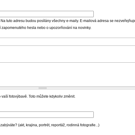
 Na tuto adresu budou posílány všechny e-maily. E-mailová adresa se nezveřejňuje
ní zapomenutého hesla nebo o upozorňování na novinky.
 vaší fotovýbavě. Toto můžete kdykoliv změnit.
býváte? (akt, krajina, portrét, reportáž, rodinná fotografie...)