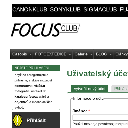
CANONKLUB
SONYKLUB
SIGMACLUB
FU
Časopis
FOTOEXPEDICE
Galerie
BLOG
Články
NEJSTE PŘIHLÁŠENI
Uživatelský úče
Když se zaregistrujete a
přihlásíte, získáte možnost
komentovat
,
vkládat
Vytvořit nový účet
Přihlási
fotografie
, nahlížet do
katalogu fotoaparátů
a
Informace o účtu
objektivů
a mnoho dalších
výhod.
Jméno:
*
Přihlásit
Použití mezer je povoleno; interpun