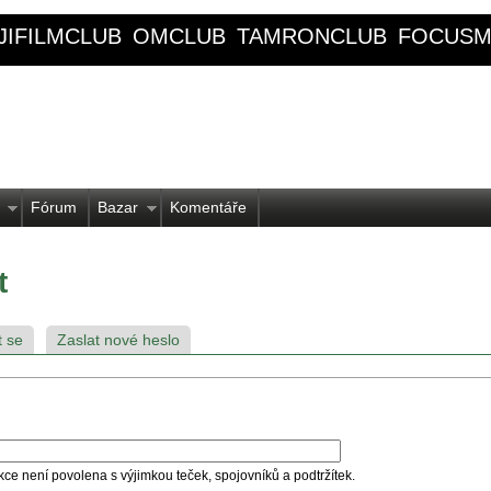
JIFILMCLUB
OMCLUB
TAMRONCLUB
FOCUSM
Fórum
Bazar
Komentáře
t
t se
Zaslat nové heslo
kce není povolena s výjimkou teček, spojovníků a podtržítek.