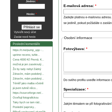
Jméno:
*
E-mailová adresa:
*
Heslo:
*
Zadejte platnou e-mailovou adresu.
se jedině, pokud požádáte o zaslá
Vytvořit nový účet
Zaslat nové heslo
Osobní informace
Poslední komentáře
Fotovýbava:
*
https://t.me/pump_upp -...
uprime receno, tuhle...
Cena 4000 Kč Pevná. K...
možná je jen zaseknutý...
Že by tady nebyl žádný
Zdravím, mám podobný...
Zdravím, mám podobný...
Do svého profilu uveďte informace o
Téměř jako malba včetně
já jsem tuhně něco...
Specializace:
*
https://sourceforge.net/...
Oceňuji fotografickou
Taky bych se tam rád...
Jakým tématem se při fotografování za
Poslední paprsky...
Pěkně zachycený okamžik.