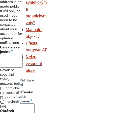
address is not
syntetickými
made public.
a
It will only be
used if you
organickými
need to be
vaty?
contacted
about your
Manuální
account or for
objektiv
opted-in
notifications.
Přestal
Uživatelské
reagovat AF
jméno
Nelze
vysunout
Povolené
blesk
speciální
znaky:
Přihláše
mezera, tečka
ní
(.), pomlčka
Uživatel
(-), apostrof
ské
('), podtržítko
jméno
(_), zavináč
(@).
Obrázek