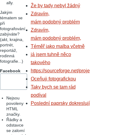
ally.
Že by tady nebyl žádný
Jakým
Zdravím,
tématem se
mám podobný problém
při
fotografování
Zdravím,
zabýváte?
mám podobný problém,
(akt, krajina,
portrét,
Téměř jako malba včetně
reportáž,
já jsem tuhně něco
rodinná
fotografie...)
takového
https://sourceforge.net/proje
Facebook
Oceňuji fotografickou
Taky bych se tam rád
podíval
Nejsou
Poslední paprsky dokreslují
povoleny
HTML
značky.
Řádky a
odstavce
se zalomí