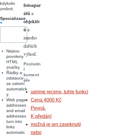
kdykoliv
fotoapar
změnit.
átů
a
Specializace
objektiv
ů
a
mnoho
dalších
Nejsou
výhod.
povoleny
HTML
Posledn
značky.
í
Řádky a
koment
odstavce
áře
se zalomí
automatick
uprime receno, tuhle funkci
y.
Web page
Cena 4000 Kč
addresses
Pevná.
and email
addresses
K předání
turn into
možná je jen zaseknutý
links
automatic
nebo