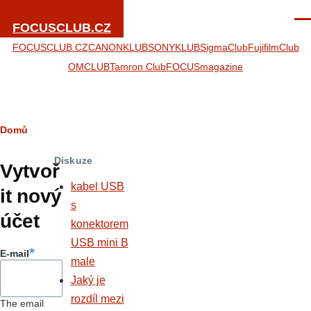
Přejít k hlavnímu obsahu
Men
FOCUSCLUB.CZ
FOCUSCLUB.CZ
CANONKLUB
SONYKLUB
SigmaClub
FujifilmClub
OMCLUB
Tamron Club
FOCUSmagazine
Drobečková
Domů
Hlavní
navigace
Diskuze
záložky
Vytvoř
kabel USB
it nový
s
účet
konektorem
USB mini B
E-mail
male
Jaký je
rozdíl mezi
The email