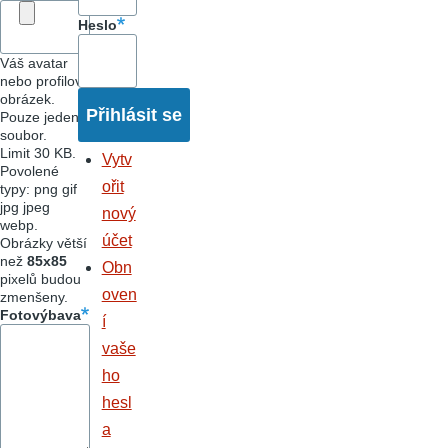
Heslo
Váš avatar
nebo profilový
obrázek.
Pouze jeden
soubor.
Limit 30 KB.
Vytv
Povolené
ořit
typy: png gif
jpg jpeg
nový
webp.
účet
Obrázky větší
než
85x85
Obn
pixelů budou
oven
zmenšeny.
Fotovýbava
í
vaše
ho
hesl
a