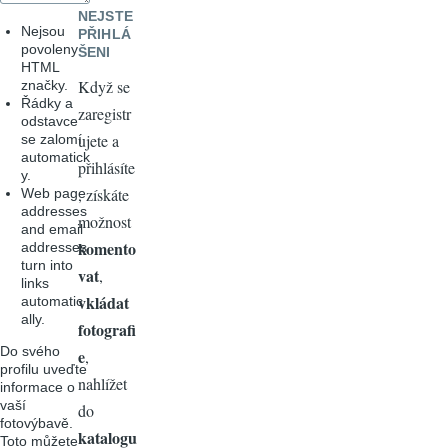
NEJSTE
Nejsou
PŘIHLÁ
povoleny
ŠENI
HTML
Když se
značky.
Řádky a
zaregistr
odstavce
ujete a
se zalomí
automatick
přihlásíte
y.
, získáte
Web page
addresses
možnost
and email
komento
addresses
turn into
vat
,
links
vkládat
automatic
ally.
fotografi
Do svého
e
,
profilu uveďte
nahlížet
informace o
vaší
do
fotovýbavě.
katalogu
Toto můžete