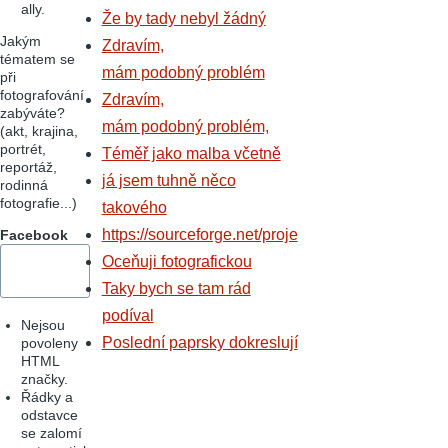
ally.
Že by tady nebyl žádný
Jakým
Zdravím,
tématem se
mám podobný problém
při
fotografování
Zdravím,
zabýváte?
mám podobný problém,
(akt, krajina,
portrét,
Téměř jako malba včetně
reportáž,
já jsem tuhně něco
rodinná
fotografie...)
takového
https://sourceforge.net/proje
Facebook
Oceňuji fotografickou
Taky bych se tam rád
podíval
Nejsou
Poslední paprsky dokreslují
povoleny
HTML
značky.
Řádky a
odstavce
se zalomí