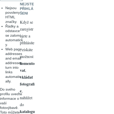
NEJSTE
Nejsou
PŘIHLÁ
povoleny
ŠENI
HTML
Když se
značky.
Řádky a
zaregistr
odstavce
ujete a
se zalomí
automatick
přihlásíte
y.
, získáte
Web page
addresses
možnost
and email
komento
addresses
turn into
vat
,
links
vkládat
automatic
ally.
fotografi
Do svého
e
,
profilu uveďte
nahlížet
informace o
vaší
do
fotovýbavě.
katalogu
Toto můžete