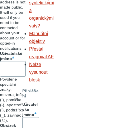
address is not
syntetickými
made public.
a
It will only be
used if you
organickými
need to be
vaty?
contacted
about your
Manuální
account or for
objektiv
opted-in
notifications.
Přestal
Uživatelské
reagovat AF
jméno
Nelze
vysunout
Povolené
blesk
speciální
znaky:
Přihláše
mezera, tečka
ní
(.), pomlčka
Uživatel
(-), apostrof
ské
('), podtržítko
jméno
(_), zavináč
(@).
Obrázek