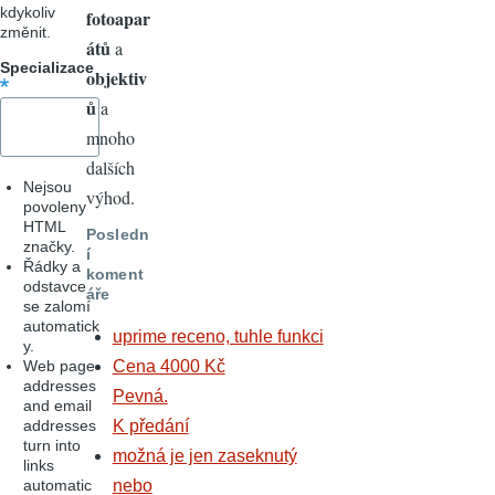
kdykoliv
fotoapar
změnit.
átů
a
Specializace
objektiv
ů
a
mnoho
dalších
Nejsou
výhod.
povoleny
HTML
Posledn
značky.
í
Řádky a
koment
odstavce
áře
se zalomí
automatick
uprime receno, tuhle funkci
y.
Web page
Cena 4000 Kč
addresses
Pevná.
and email
addresses
K předání
turn into
možná je jen zaseknutý
links
automatic
nebo