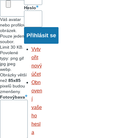
Heslo
Váš avatar
nebo profilový
obrázek.
Pouze jeden
soubor.
Limit 30 KB.
Vytv
Povolené
ořit
typy: png gif
jpg jpeg
nový
webp.
účet
Obrázky větší
než
85x85
Obn
pixelů budou
oven
zmenšeny.
Fotovýbava
í
vaše
ho
hesl
a