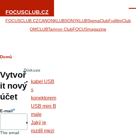
Přejít k hlavnímu obsahu
Men
FOCUSCLUB.CZ
FOCUSCLUB.CZ
CANONKLUB
SONYKLUB
SigmaClub
FujifilmClub
OMCLUB
Tamron Club
FOCUSmagazine
Drobečková
Domů
Hlavní
navigace
Diskuze
záložky
Vytvoř
kabel USB
it nový
s
účet
konektorem
USB mini B
E-mail
male
Jaký je
rozdíl mezi
The email