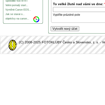
Speedlite 430 III-RT
To velké žluté nad vámi ve dne:
Velmi pomalý start...
Vyměnit Canon EOS...
Jak se starat o...
Vyplňte prázdné pole
objektívy na canon...
(C) 2008-2025 FOTOKLUBY Česko a Slovensko, z. s. - Vešk