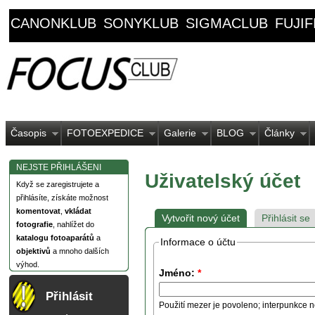
CANONKLUB
SONYKLUB
SIGMACLUB
FUJI
Časopis
FOTOEXPEDICE
Galerie
BLOG
Články
NEJSTE PŘIHLÁŠENI
Uživatelský účet
Když se zaregistrujete a
přihlásíte, získáte možnost
komentovat
,
vkládat
Vytvořit nový účet
Přihlásit se
fotografie
, nahlížet do
katalogu fotoaparátů
a
Informace o účtu
objektivů
a mnoho dalších
výhod.
Jméno:
*
Přihlásit
Použití mezer je povoleno; interpunkce n