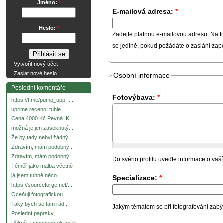
Jméno:
*
E-mailová adresa:
*
Heslo:
*
Zadejte platnou e-mailovou adresu. Na t
se jedině, pokud požádáte o zaslání za
Vytvořit nový účet
Zaslat nové heslo
Osobní informace
Poslední komentáře
Fotovýbava:
*
https://t.me/pump_upp -...
uprime receno, tuhle...
Cena 4000 Kč Pevná. K...
možná je jen zaseknutý...
Že by tady nebyl žádný
Zdravím, mám podobný...
Zdravím, mám podobný...
Do svého profilu uveďte informace o vaší
Téměř jako malba včetně
já jsem tuhně něco...
Specializace:
*
https://sourceforge.net/...
Oceňuji fotografickou
Taky bych se tam rád...
Jakým tématem se při fotografování zabývát
Poslední paprsky...
Pěkně zachycený okamžik.