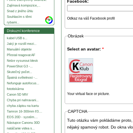
Facebook:
Zajímavá kompozice,...
Snad z jiného úhlu
Souhlasím s těmi
Odkaz na váš Facebook profil
more
rybami...
Diskuzní konference
Obrázek
kabel USB s...
Jaký je rozdíl mezi...
Select an avatar:
*
Manuální objektiv
Přestal reagovat AF
Nelze vysunout blesk
PowerShot G3 -...
Skutečný počet...
Špatná světelnost -...
Nefunguje autofocus...
fototiskárna
Your virtual face or picture.
Canon 5D MIV
Chyba pri nahravani...
chyba zápisu na kartu
CAPTCHA
Tamron 16-300mm f/3....
EOS 20D - systém....
Tuto otázku vám pokládáme proto, 
Nástupce Canonu 30D
nějaký spamový robot. Do okna vlo
natáčanie videa s...