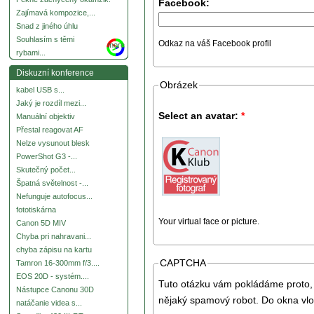
Facebook:
Zajímavá kompozice,...
Snad z jiného úhlu
Souhlasím s těmi
Odkaz na váš Facebook profil
more
rybami...
Diskuzní konference
Obrázek
kabel USB s...
Jaký je rozdíl mezi...
Select an avatar:
*
Manuální objektiv
Přestal reagovat AF
Nelze vysunout blesk
PowerShot G3 -...
Skutečný počet...
Špatná světelnost -...
Nefunguje autofocus...
fototiskárna
Your virtual face or picture.
Canon 5D MIV
Chyba pri nahravani...
chyba zápisu na kartu
CAPTCHA
Tamron 16-300mm f/3....
EOS 20D - systém....
Tuto otázku vám pokládáme proto, 
Nástupce Canonu 30D
nějaký spamový robot. Do okna vlo
natáčanie videa s...