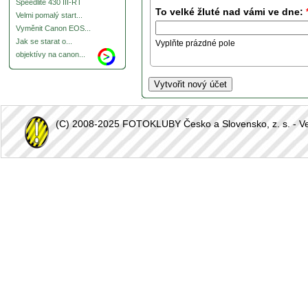
Speedlite 430 III-RT
To velké žluté nad vámi ve dne:
Velmi pomalý start...
Vyměnit Canon EOS...
Jak se starat o...
Vyplňte prázdné pole
objektívy na canon...
(C) 2008-2025 FOTOKLUBY Česko a Slovensko, z. s. - Vešk