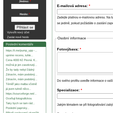
Jméno:
*
E-mailová adresa:
*
Heslo:
*
Zadejte platnou e-mailovou adresu. Na t
se jedině, pokud požádáte o zaslání za
Vytvořit nový účet
Zaslat nové heslo
Osobní informace
Poslední komentáře
Fotovýbava:
*
https://t.me/pump_upp -...
uprime receno, tuhle...
Cena 4000 Kč Pevná. K...
možná je jen zaseknutý...
Že by tady nebyl žádný
Zdravím, mám podobný...
Zdravím, mám podobný...
Do svého profilu uveďte informace o vaší
Téměř jako malba včetně
já jsem tuhně něco...
Specializace:
*
https://sourceforge.net/...
Oceňuji fotografickou
Taky bych se tam rád...
Jakým tématem se při fotografování zabývát
Poslední paprsky...
Pěkně zachycený okamžik.