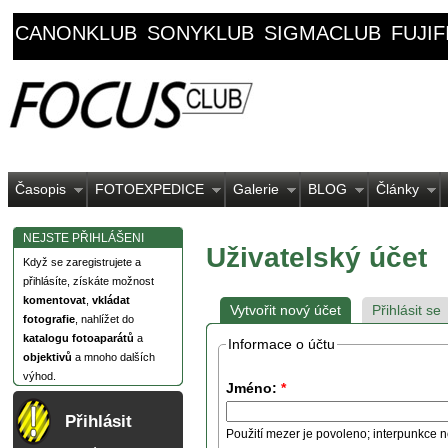
CANONKLUB
SONYKLUB
SIGMACLUB
FUJI
Časopis
FOTOEXPEDICE
Galerie
BLOG
Články
NEJSTE PŘIHLÁŠENI
Uživatelský účet
Když se zaregistrujete a
přihlásíte, získáte možnost
komentovat
,
vkládat
Vytvořit nový účet
Přihlásit se
fotografie
, nahlížet do
katalogu fotoaparátů
a
Informace o účtu
objektivů
a mnoho dalších
výhod.
Jméno:
*
Přihlásit
Použití mezer je povoleno; interpunkce n