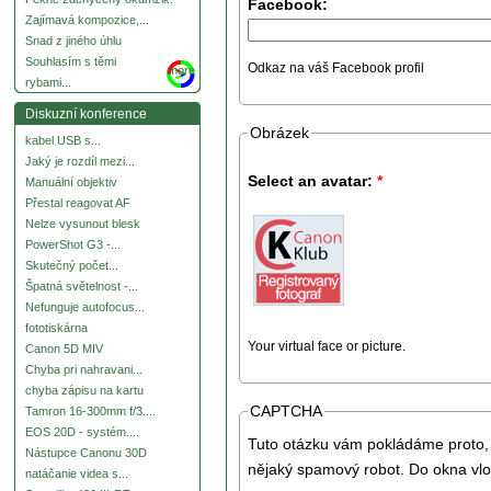
Facebook:
Zajímavá kompozice,...
Snad z jiného úhlu
Souhlasím s těmi
Odkaz na váš Facebook profil
more
rybami...
Diskuzní konference
Obrázek
kabel USB s...
Jaký je rozdíl mezi...
Select an avatar:
*
Manuální objektiv
Přestal reagovat AF
Nelze vysunout blesk
PowerShot G3 -...
Skutečný počet...
Špatná světelnost -...
Nefunguje autofocus...
fototiskárna
Your virtual face or picture.
Canon 5D MIV
Chyba pri nahravani...
chyba zápisu na kartu
CAPTCHA
Tamron 16-300mm f/3....
EOS 20D - systém....
Tuto otázku vám pokládáme proto, 
Nástupce Canonu 30D
nějaký spamový robot. Do okna vlo
natáčanie videa s...