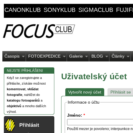
CANONKLUB
SONYKLUB
SIGMACLUB
FUJI
Časopis
FOTOEXPEDICE
Galerie
BLOG
Články
NEJSTE PŘIHLÁŠENI
Uživatelský účet
Když se zaregistrujete a
přihlásíte, získáte možnost
komentovat
,
vkládat
Vytvořit nový účet
Přihlásit se
fotografie
, nahlížet do
katalogu fotoaparátů
a
Informace o účtu
objektivů
a mnoho dalších
výhod.
Jméno:
*
Přihlásit
Použití mezer je povoleno; interpunkce n