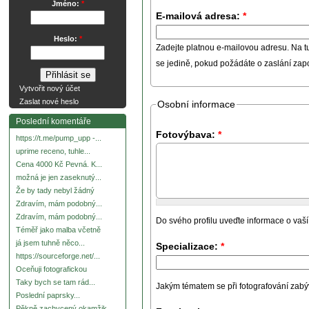
Jméno:
*
E-mailová adresa:
*
Heslo:
*
Zadejte platnou e-mailovou adresu. Na t
se jedině, pokud požádáte o zaslání za
Vytvořit nový účet
Zaslat nové heslo
Osobní informace
Poslední komentáře
Fotovýbava:
*
https://t.me/pump_upp -...
uprime receno, tuhle...
Cena 4000 Kč Pevná. K...
možná je jen zaseknutý...
Že by tady nebyl žádný
Zdravím, mám podobný...
Zdravím, mám podobný...
Do svého profilu uveďte informace o vaší
Téměř jako malba včetně
já jsem tuhně něco...
Specializace:
*
https://sourceforge.net/...
Oceňuji fotografickou
Taky bych se tam rád...
Jakým tématem se při fotografování zabývát
Poslední paprsky...
Pěkně zachycený okamžik.