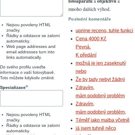
fotoaparátů
objektivů
a
a
mnoho dalších výhod.
Poslední komentáře
Nejsou povoleny HTML
značky.
uprime receno, tuhle funkci
Řádky a odstavce se zalomí
Cena 4000 Kč
automaticky.
Web page addresses and
Pevná.
email addresses turn into
K předání
links automatically.
možná je jen zaseknutý
Do svého profilu uveďte
nebo
informace o vaší fotovýbavě.
Toto můžete kdykoliv změnit.
Že by tady nebyl žádný
Specializace
Zdravím,
mám podobný problém
Zdravím,
mám podobný problém,
Nejsou povoleny HTML
značky.
Téměř jako malba včetně
Řádky a odstavce se zalomí
já jsem tuhně něco
automaticky.