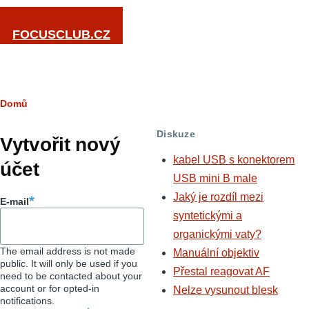
Přejít k hlavnímu obsahu
FOCUSCLUB.CZ
Drobečková
Domů
Hlavní
navigace
Diskuze
záložky
Vytvořit nový
kabel USB s konektorem
účet
USB mini B male
Jaký je rozdíl mezi
E-mail
syntetickými a
organickými vaty?
The email address is not made
Manuální objektiv
public. It will only be used if you
Přestal reagovat AF
need to be contacted about your
account or for opted-in
Nelze vysunout blesk
notifications.