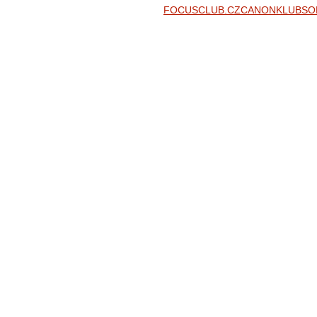
FOCUSCLUB.CZ
CANONKLUB
SO