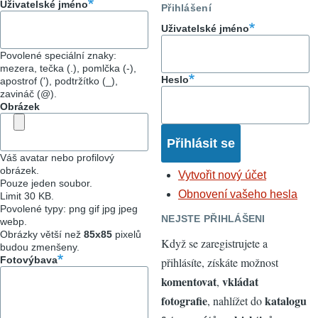
Uživatelské jméno
Přihlášení
Uživatelské jméno
Povolené speciální znaky:
mezera, tečka (.), pomlčka (-),
Heslo
apostrof ('), podtržítko (_),
zavináč (@).
Obrázek
Váš avatar nebo profilový
obrázek.
Vytvořit nový účet
Pouze jeden soubor.
Obnovení vašeho hesla
Limit 30 KB.
Povolené typy: png gif jpg jpeg
NEJSTE PŘIHLÁŠENI
webp.
Obrázky větší než
85x85
pixelů
Když se zaregistrujete a
budou zmenšeny.
Fotovýbava
přihlásíte, získáte možnost
komentovat
vkládat
,
fotografie
katalogu
, nahlížet do