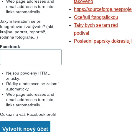
Web page addresses and
takového
email addresses turn into
https://sourceforge.net/proje
links automatically.
Oceňuji fotografickou
Jakým tématem se při
Taky bych se tam rád
fotografování zabýváte? (akt,
krajina, portrét, reportáž,
podíval
rodinná fotografie...)
Poslední paprsky dokreslují
Facebook
Nejsou povoleny HTML
značky.
Řádky a odstavce se zalomí
automaticky.
Web page addresses and
email addresses turn into
links automatically.
Odkaz na váš Facebook profil