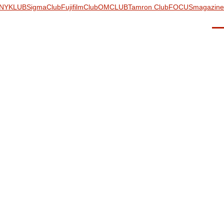
NYKLUB
SigmaClub
FujifilmClub
OMCLUB
Tamron Club
FOCUSmagazine
Men