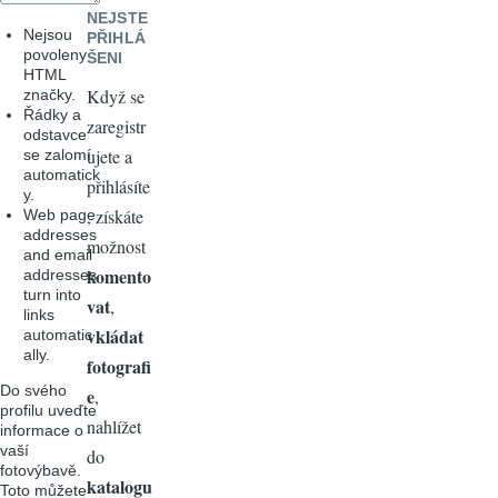
NEJSTE
Nejsou
PŘIHLÁ
povoleny
ŠENI
HTML
Když se
značky.
Řádky a
zaregistr
odstavce
ujete a
se zalomí
automatick
přihlásíte
y.
, získáte
Web page
addresses
možnost
and email
komento
addresses
turn into
vat
,
links
vkládat
automatic
ally.
fotografi
Do svého
e
,
profilu uveďte
nahlížet
informace o
vaší
do
fotovýbavě.
katalogu
Toto můžete