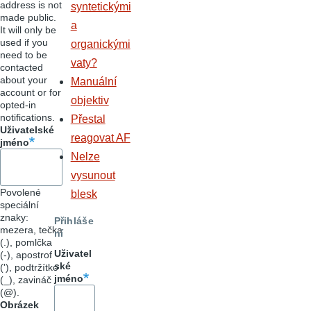
address is not
syntetickými
made public.
a
It will only be
used if you
organickými
need to be
vaty?
contacted
about your
Manuální
account or for
objektiv
opted-in
notifications.
Přestal
Uživatelské
reagovat AF
jméno
Nelze
vysunout
Povolené
blesk
speciální
znaky:
Přihláše
mezera, tečka
ní
(.), pomlčka
Uživatel
(-), apostrof
ské
('), podtržítko
jméno
(_), zavináč
(@).
Obrázek