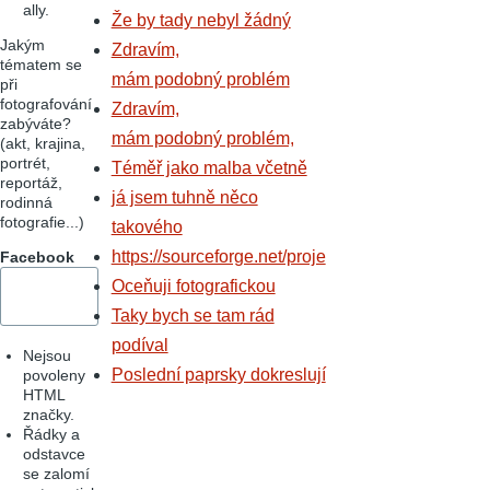
ally.
Že by tady nebyl žádný
Jakým
Zdravím,
tématem se
mám podobný problém
při
fotografování
Zdravím,
zabýváte?
mám podobný problém,
(akt, krajina,
portrét,
Téměř jako malba včetně
reportáž,
já jsem tuhně něco
rodinná
fotografie...)
takového
https://sourceforge.net/proje
Facebook
Oceňuji fotografickou
Taky bych se tam rád
podíval
Nejsou
Poslední paprsky dokreslují
povoleny
HTML
značky.
Řádky a
odstavce
se zalomí