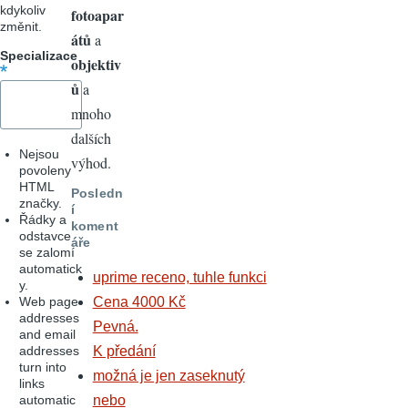
kdykoliv
fotoapar
změnit.
átů
a
Specializace
objektiv
ů
a
mnoho
dalších
Nejsou
výhod.
povoleny
HTML
Posledn
značky.
í
Řádky a
koment
odstavce
áře
se zalomí
automatick
uprime receno, tuhle funkci
y.
Web page
Cena 4000 Kč
addresses
Pevná.
and email
addresses
K předání
turn into
možná je jen zaseknutý
links
automatic
nebo