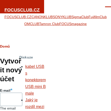
Přejít k hlavnímu obsahu
Men
FOCUSCLUB.CZ
FOCUSCLUB.CZ
CANONKLUB
SONYKLUB
SigmaClub
FujifilmClub
OMCLUB
Tamron Club
FOCUSmagazine
Drobečková
Domů
Hlavní
navigace
Diskuze
záložky
Vytvoř
kabel USB
it nový
s
účet
konektorem
USB mini B
E-mail
male
Jaký je
rozdíl mezi
The email