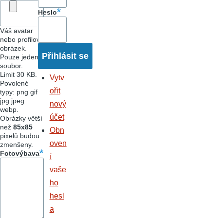
Heslo
Váš avatar
nebo profilový
obrázek.
Pouze jeden
soubor.
Limit 30 KB.
Vytv
Povolené
ořit
typy: png gif
jpg jpeg
nový
webp.
účet
Obrázky větší
než
85x85
Obn
pixelů budou
oven
zmenšeny.
Fotovýbava
í
vaše
ho
hesl
a