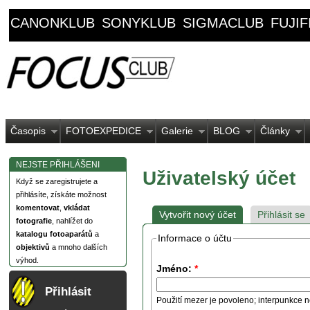
CANONKLUB
SONYKLUB
SIGMACLUB
FUJI
Časopis
FOTOEXPEDICE
Galerie
BLOG
Články
NEJSTE PŘIHLÁŠENI
Uživatelský účet
Když se zaregistrujete a
přihlásíte, získáte možnost
komentovat
,
vkládat
Vytvořit nový účet
Přihlásit se
fotografie
, nahlížet do
katalogu fotoaparátů
a
Informace o účtu
objektivů
a mnoho dalších
výhod.
Jméno:
*
Přihlásit
Použití mezer je povoleno; interpunkce n