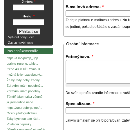
Jméno:
*
E-mailová adresa:
*
Heslo:
*
Zadejte platnou e-mailovou adresu. Na t
se jedině, pokud požádáte o zaslání za
Vytvořit nový účet
Zaslat nové heslo
Osobní informace
Poslední komentáře
Fotovýbava:
*
https://t.me/pump_upp -...
uprime receno, tuhle...
Cena 4000 Kč Pevná. K...
možná je jen zaseknutý...
Že by tady nebyl žádný
Zdravím, mám podobný...
Zdravím, mám podobný...
Do svého profilu uveďte informace o vaší
Téměř jako malba včetně
já jsem tuhně něco...
Specializace:
*
https://sourceforge.net/...
Oceňuji fotografickou
Taky bych se tam rád...
Jakým tématem se při fotografování zabývát
Poslední paprsky...
Pěkně zachycený okamžik.