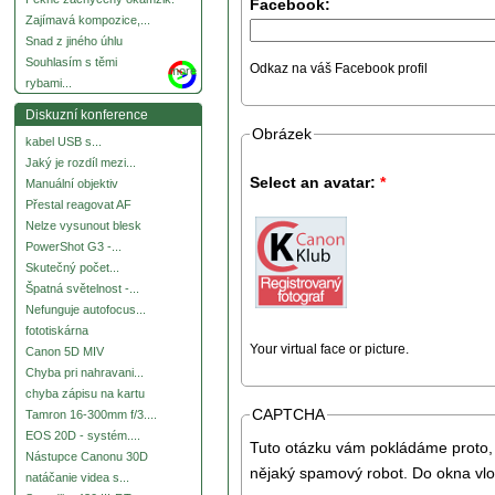
Facebook:
Zajímavá kompozice,...
Snad z jiného úhlu
Souhlasím s těmi
Odkaz na váš Facebook profil
more
rybami...
Diskuzní konference
Obrázek
kabel USB s...
Jaký je rozdíl mezi...
Select an avatar:
*
Manuální objektiv
Přestal reagovat AF
Nelze vysunout blesk
PowerShot G3 -...
Skutečný počet...
Špatná světelnost -...
Nefunguje autofocus...
fototiskárna
Your virtual face or picture.
Canon 5D MIV
Chyba pri nahravani...
chyba zápisu na kartu
CAPTCHA
Tamron 16-300mm f/3....
EOS 20D - systém....
Tuto otázku vám pokládáme proto, 
Nástupce Canonu 30D
nějaký spamový robot. Do okna vlo
natáčanie videa s...