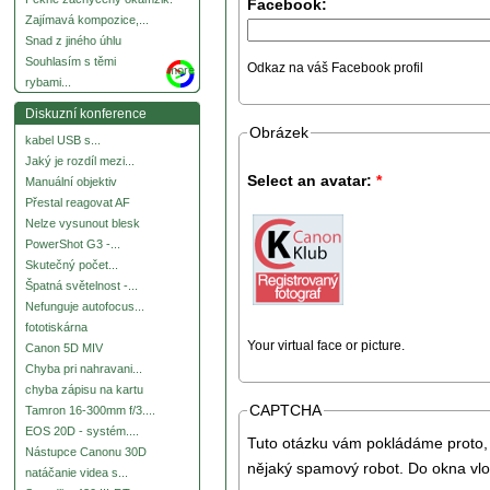
Facebook:
Zajímavá kompozice,...
Snad z jiného úhlu
Souhlasím s těmi
Odkaz na váš Facebook profil
more
rybami...
Diskuzní konference
Obrázek
kabel USB s...
Jaký je rozdíl mezi...
Select an avatar:
*
Manuální objektiv
Přestal reagovat AF
Nelze vysunout blesk
PowerShot G3 -...
Skutečný počet...
Špatná světelnost -...
Nefunguje autofocus...
fototiskárna
Your virtual face or picture.
Canon 5D MIV
Chyba pri nahravani...
chyba zápisu na kartu
CAPTCHA
Tamron 16-300mm f/3....
EOS 20D - systém....
Tuto otázku vám pokládáme proto, 
Nástupce Canonu 30D
nějaký spamový robot. Do okna vlo
natáčanie videa s...