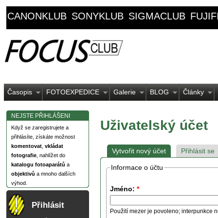
CANONKLUB
SONYKLUB
SIGMACLUB
FUJI
Časopis
FOTOEXPEDICE
Galerie
BLOG
Články
NEJSTE PŘIHLÁŠENI
Uživatelský účet
Když se zaregistrujete a
přihlásíte, získáte možnost
komentovat
,
vkládat
Vytvořit nový účet
Přihlásit se
fotografie
, nahlížet do
katalogu fotoaparátů
a
Informace o účtu
objektivů
a mnoho dalších
výhod.
Jméno:
*
Přihlásit
Použití mezer je povoleno; interpunkce n