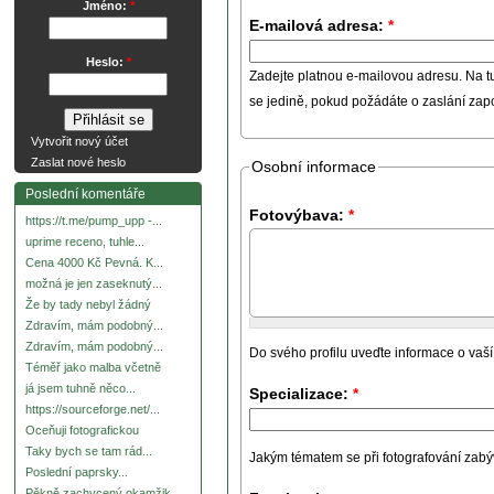
Jméno:
*
E-mailová adresa:
*
Heslo:
*
Zadejte platnou e-mailovou adresu. Na t
se jedině, pokud požádáte o zaslání za
Vytvořit nový účet
Zaslat nové heslo
Osobní informace
Poslední komentáře
Fotovýbava:
*
https://t.me/pump_upp -...
uprime receno, tuhle...
Cena 4000 Kč Pevná. K...
možná je jen zaseknutý...
Že by tady nebyl žádný
Zdravím, mám podobný...
Zdravím, mám podobný...
Do svého profilu uveďte informace o vaší
Téměř jako malba včetně
já jsem tuhně něco...
Specializace:
*
https://sourceforge.net/...
Oceňuji fotografickou
Taky bych se tam rád...
Jakým tématem se při fotografování zabývát
Poslední paprsky...
Pěkně zachycený okamžik.