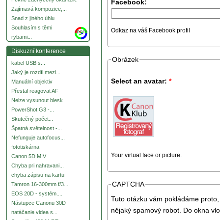
Facebook:
Zajímavá kompozice,...
Snad z jiného úhlu
Souhlasím s těmi
Odkaz na váš Facebook profil
more
rybami...
Diskuzní konference
Obrázek
kabel USB s...
Jaký je rozdíl mezi...
Select an avatar:
*
Manuální objektiv
Přestal reagovat AF
Nelze vysunout blesk
PowerShot G3 -...
Skutečný počet...
Špatná světelnost -...
Nefunguje autofocus...
fototiskárna
Your virtual face or picture.
Canon 5D MIV
Chyba pri nahravani...
chyba zápisu na kartu
CAPTCHA
Tamron 16-300mm f/3....
EOS 20D - systém....
Tuto otázku vám pokládáme proto, 
Nástupce Canonu 30D
nějaký spamový robot. Do okna vlo
natáčanie videa s...