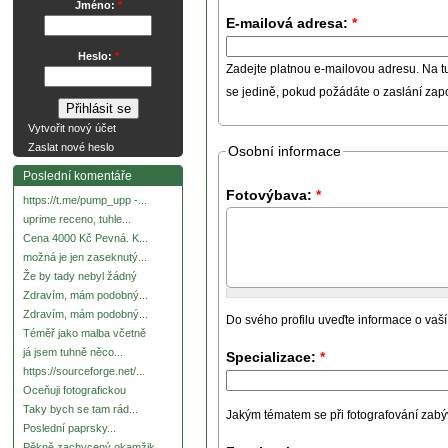
Jméno:
*
E-mailová adresa:
*
Heslo:
*
Zadejte platnou e-mailovou adresu. Na t
se jedině, pokud požádáte o zaslání za
Vytvořit nový účet
Zaslat nové heslo
Osobní informace
Poslední komentáře
Fotovýbava:
*
https://t.me/pump_upp -...
uprime receno, tuhle...
Cena 4000 Kč Pevná. K...
možná je jen zaseknutý...
Že by tady nebyl žádný
Zdravím, mám podobný...
Zdravím, mám podobný...
Do svého profilu uveďte informace o vaší
Téměř jako malba včetně
já jsem tuhně něco...
Specializace:
*
https://sourceforge.net/...
Oceňuji fotografickou
Taky bych se tam rád...
Jakým tématem se při fotografování zabývát
Poslední paprsky...
Pěkně zachycený okamžik.