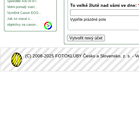
Speedlite 430 III-RT
To velké žluté nad vámi ve dne:
Velmi pomalý start...
Vyměnit Canon EOS...
Jak se starat o...
Vyplňte prázdné pole
objektívy na canon...
(C) 2008-2025 FOTOKLUBY Česko a Slovensko, z. s. - Vešk