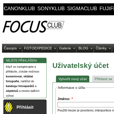
CANONKLUB
SONYKLUB
SIGMACLUB
FUJI
Časopis
FOTOEXPEDICE
Galerie
BLOG
Články
NEJSTE PŘIHLÁŠENI
Uživatelský účet
Když se zaregistrujete a
přihlásíte, získáte možnost
komentovat
,
vkládat
Vytvořit nový účet
Přihlásit se
fotografie
, nahlížet do
katalogu fotoaparátů
a
Informace o účtu
objektivů
a mnoho dalších
výhod.
Jméno:
*
Přihlásit
Použití mezer je povoleno; interpunkce n