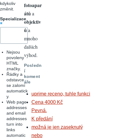
kdykoliv
fotoapar
změnit.
átů
a
Specializace
objektiv
ů
a
mnoho
dalších
Nejsou
výhod.
povoleny
HTML
Posledn
značky.
í
Řádky a
koment
odstavce
áře
se zalomí
automatick
uprime receno, tuhle funkci
y.
Web page
Cena 4000 Kč
addresses
Pevná.
and email
addresses
K předání
turn into
možná je jen zaseknutý
links
automatic
nebo