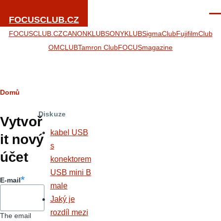
Přejít k hlavnímu obsahu
Men
FOCUSCLUB.CZ
FOCUSCLUB.CZ
CANONKLUB
SONYKLUB
SigmaClub
FujifilmClub
OMCLUB
Tamron Club
FOCUSmagazine
Drobečková
Domů
Hlavní
navigace
Diskuze
záložky
Vytvoř
kabel USB
it nový
s
účet
konektorem
USB mini B
E-mail
male
Jaký je
rozdíl mezi
The email