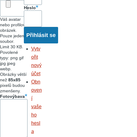
Heslo
Váš avatar
nebo profilový
obrázek.
Pouze jeden
soubor.
Limit 30 KB.
Vytv
Povolené
ořit
typy: png gif
jpg jpeg
nový
webp.
účet
Obrázky větší
než
85x85
Obn
pixelů budou
oven
zmenšeny.
Fotovýbava
í
vaše
ho
hesl
a