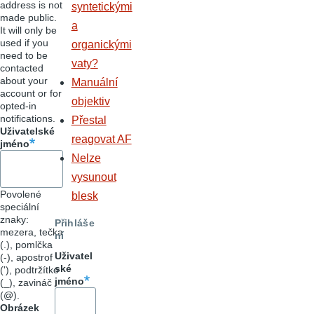
address is not
syntetickými
made public.
a
It will only be
used if you
organickými
need to be
vaty?
contacted
about your
Manuální
account or for
objektiv
opted-in
notifications.
Přestal
Uživatelské
reagovat AF
jméno
Nelze
vysunout
Povolené
blesk
speciální
znaky:
Přihláše
mezera, tečka
ní
(.), pomlčka
Uživatel
(-), apostrof
ské
('), podtržítko
jméno
(_), zavináč
(@).
Obrázek