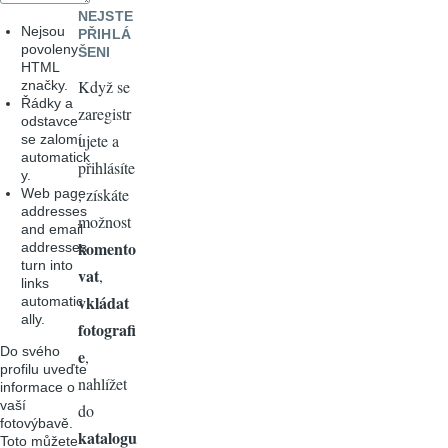
NEJSTE
Nejsou
PŘIHLÁ
povoleny
ŠENI
HTML
Když se
značky.
Řádky a
zaregistr
odstavce
ujete a
se zalomí
automatick
přihlásíte
y.
, získáte
Web page
addresses
možnost
and email
komento
addresses
turn into
vat
,
links
vkládat
automatic
ally.
fotografi
Do svého
e
,
profilu uveďte
nahlížet
informace o
vaší
do
fotovýbavě.
katalogu
Toto můžete