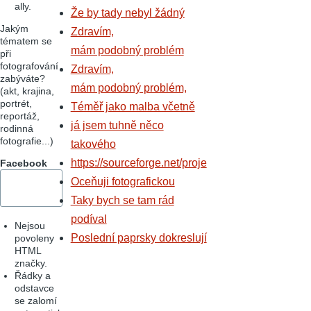
ally.
Že by tady nebyl žádný
Jakým
Zdravím,
tématem se
mám podobný problém
při
fotografování
Zdravím,
zabýváte?
mám podobný problém,
(akt, krajina,
portrét,
Téměř jako malba včetně
reportáž,
já jsem tuhně něco
rodinná
fotografie...)
takového
https://sourceforge.net/proje
Facebook
Oceňuji fotografickou
Taky bych se tam rád
podíval
Nejsou
Poslední paprsky dokreslují
povoleny
HTML
značky.
Řádky a
odstavce
se zalomí