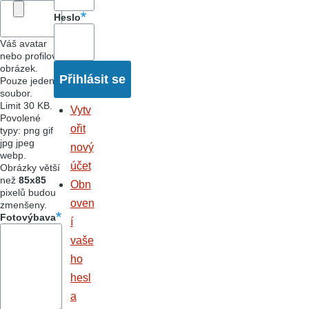
Heslo
Váš avatar
nebo profilový
obrázek.
Pouze jeden
soubor.
Limit 30 KB.
Vytv
Povolené
ořit
typy: png gif
jpg jpeg
nový
webp.
účet
Obrázky větší
než
85x85
Obn
pixelů budou
oven
zmenšeny.
Fotovýbava
í
vaše
ho
hesl
a