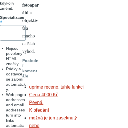
kdykoliv
fotoapar
změnit.
átů
a
Specializace
objektiv
ů
a
mnoho
dalších
Nejsou
výhod.
povoleny
HTML
Posledn
značky.
í
Řádky a
koment
odstavce
áře
se zalomí
automatick
uprime receno, tuhle funkci
y.
Web page
Cena 4000 Kč
addresses
Pevná.
and email
addresses
K předání
turn into
možná je jen zaseknutý
links
automatic
nebo