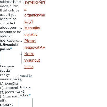
address is not
syntetickými
made public.
a
It will only be
used if you
organickými
need to be
vaty?
contacted
about your
Manuální
account or for
objektiv
opted-in
notifications.
Přestal
Uživatelské
reagovat AF
jméno
Nelze
vysunout
Povolené
blesk
speciální
znaky:
Přihláše
mezera, tečka
ní
(.), pomlčka
Uživatel
(-), apostrof
ské
('), podtržítko
jméno
(_), zavináč
(@).
Obrázek