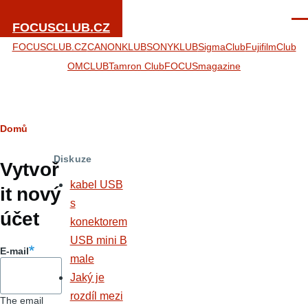
Přejít k hlavnímu obsahu
Men
FOCUSCLUB.CZ
FOCUSCLUB.CZ
CANONKLUB
SONYKLUB
SigmaClub
FujifilmClub
OMCLUB
Tamron Club
FOCUSmagazine
Drobečková
Domů
Hlavní
navigace
Diskuze
záložky
Vytvoř
kabel USB
it nový
s
účet
konektorem
USB mini B
E-mail
male
Jaký je
rozdíl mezi
The email