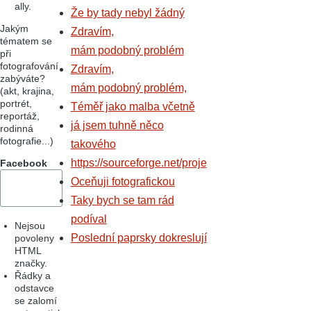
ally.
Že by tady nebyl žádný
Jakým
Zdravím,
tématem se
mám podobný problém
při
fotografování
Zdravím,
zabýváte?
mám podobný problém,
(akt, krajina,
portrét,
Téměř jako malba včetně
reportáž,
já jsem tuhně něco
rodinná
fotografie...)
takového
https://sourceforge.net/proje
Facebook
Oceňuji fotografickou
Taky bych se tam rád
podíval
Nejsou
Poslední paprsky dokreslují
povoleny
HTML
značky.
Řádky a
odstavce
se zalomí