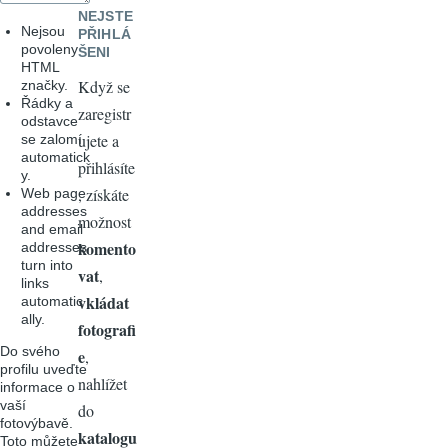
NEJSTE
Nejsou
PŘIHLÁ
povoleny
ŠENI
HTML
Když se
značky.
Řádky a
zaregistr
odstavce
ujete a
se zalomí
automatick
přihlásíte
y.
, získáte
Web page
addresses
možnost
and email
komento
addresses
turn into
vat
,
links
vkládat
automatic
ally.
fotografi
Do svého
e
,
profilu uveďte
nahlížet
informace o
vaší
do
fotovýbavě.
katalogu
Toto můžete