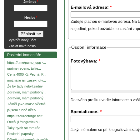
Jméno:
*
E-mailová adresa:
*
Heslo:
*
Zadejte platnou e-mailovou adresu. Na t
se jedině, pokud požádáte o zaslání za
Vytvořit nový účet
Zaslat nové heslo
Osobní informace
Poslední komentáře
Fotovýbava:
*
https://t.me/pump_upp -...
uprime receno, tuhle...
Cena 4000 Kč Pevná. K...
možná je jen zaseknutý...
Že by tady nebyl žádný
Zdravím, mám podobný...
Zdravím, mám podobný...
Do svého profilu uveďte informace o vaší
Téměř jako malba včetně
já jsem tuhně něco...
Specializace:
*
https://sourceforge.net/...
Oceňuji fotografickou
Taky bych se tam rád...
Jakým tématem se při fotografování zabývát
Poslední paprsky...
Pěkně zachycený okamžik.