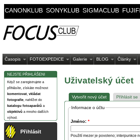
CANONKLUB
SONYKLUB
SIGMACLUB
FUJI
Časopis
FOTOEXPEDICE
Galerie
BLOG
Články
NEJSTE PŘIHLÁŠENI
Uživatelský účet
Když se zaregistrujete a
přihlásíte, získáte možnost
komentovat
,
vkládat
Vytvořit nový účet
Přihlásit se
fotografie
, nahlížet do
katalogu fotoaparátů
a
Informace o účtu
objektivů
a mnoho dalších
výhod.
Jméno:
*
Přihlásit
Použití mezer je povoleno; interpunkce n