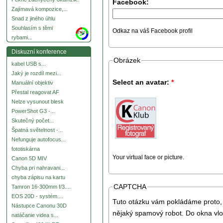
Facebook:
Zajímavá kompozice,...
Snad z jiného úhlu
Souhlasím s těmi
Odkaz na váš Facebook profil
more
rybami...
Diskuzní konference
Obrázek
kabel USB s...
Jaký je rozdíl mezi...
Select an avatar:
*
Manuální objektiv
Přestal reagovat AF
Nelze vysunout blesk
PowerShot G3 -...
Skutečný počet...
Špatná světelnost -...
Nefunguje autofocus...
fototiskárna
Your virtual face or picture.
Canon 5D MIV
Chyba pri nahravani...
chyba zápisu na kartu
CAPTCHA
Tamron 16-300mm f/3....
EOS 20D - systém....
Tuto otázku vám pokládáme proto, 
Nástupce Canonu 30D
nějaký spamový robot. Do okna vlo
natáčanie videa s...