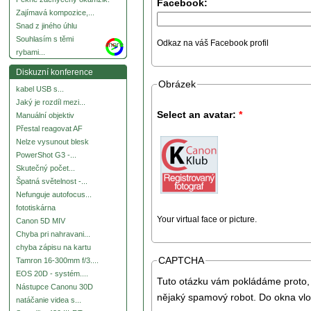
Facebook:
Zajímavá kompozice,...
Snad z jiného úhlu
Souhlasím s těmi
Odkaz na váš Facebook profil
more
rybami...
Diskuzní konference
Obrázek
kabel USB s...
Jaký je rozdíl mezi...
Select an avatar:
*
Manuální objektiv
Přestal reagovat AF
Nelze vysunout blesk
PowerShot G3 -...
Skutečný počet...
Špatná světelnost -...
Nefunguje autofocus...
fototiskárna
Your virtual face or picture.
Canon 5D MIV
Chyba pri nahravani...
chyba zápisu na kartu
CAPTCHA
Tamron 16-300mm f/3....
EOS 20D - systém....
Tuto otázku vám pokládáme proto, 
Nástupce Canonu 30D
nějaký spamový robot. Do okna vlo
natáčanie videa s...