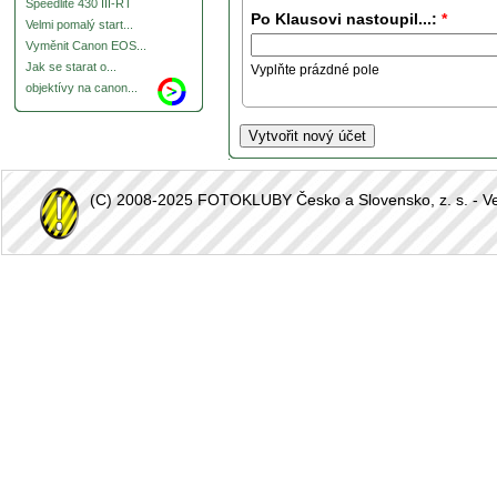
Speedlite 430 III-RT
Po Klausovi nastoupil...:
*
Velmi pomalý start...
Vyměnit Canon EOS...
Jak se starat o...
Vyplňte prázdné pole
objektívy na canon...
(C) 2008-2025 FOTOKLUBY Česko a Slovensko, z. s. - Vešk