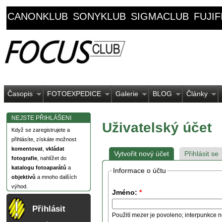
CANONKLUB
SONYKLUB
SIGMACLUB
FUJI
Časopis
FOTOEXPEDICE
Galerie
BLOG
Články
NEJSTE PŘIHLÁŠENI
Uživatelský účet
Když se zaregistrujete a
přihlásíte, získáte možnost
komentovat
,
vkládat
Vytvořit nový účet
Přihlásit se
fotografie
, nahlížet do
katalogu fotoaparátů
a
Informace o účtu
objektivů
a mnoho dalších
výhod.
Jméno:
*
Přihlásit
Použití mezer je povoleno; interpunkce n