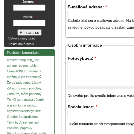
Jméno:
*
E-mailová adresa:
*
Heslo:
*
Zadejte platnou e-mailovou adresu. Na t
se jedině, pokud požádáte o zaslání za
Vytvořit nový účet
Zaslat nové heslo
Osobní informace
Poslední komentáře
Fotovýbava:
*
https://t.me/pump_upp -...
uprime receno, tuhle...
Cena 4000 Kč Pevná. K...
možná je jen zaseknutý...
Že by tady nebyl žádný
Zdravím, mám podobný...
Zdravím, mám podobný...
Do svého profilu uveďte informace o vaší
Téměř jako malba včetně
já jsem tuhně něco...
Specializace:
*
https://sourceforge.net/...
Oceňuji fotografickou
Taky bych se tam rád...
Jakým tématem se při fotografování zabývát
Poslední paprsky...
Pěkně zachycený okamžik.